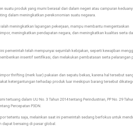
en suatu produk yang murni berasal dari dalam negeri atau campuran keduany
nting dalam meningkatkan perekonomian suatu negeara.
ri ialah meningkatkan lapangan pekerjaan, mampu membantu mengentaskan
impor, meningkatkan pendapatan negara, dan meningkatkan kualitas serta d
ni pemerintah telah mempunyai sejumlah kebijakan, seperti kewajiban meng
memberikan insentif sertifikasi, dan melakukan pembatasan serta pelarangan
impor thrifting (merk luar) pakaian dan sepatu bekas, karena hal tersebut san
at ketergantungan terhadap produk luar meskipun barang tersebut dikateg
smi tertuang dalam UU No. 3 Tahun 2014 tentang Perindustrian, PP No. 29 Tahu
tentang Percepatan P3DN.
or tertentu saja, melainkan saat ini pemerintah sedang berfokus untuk men
 dapat bersaing di pasar global.