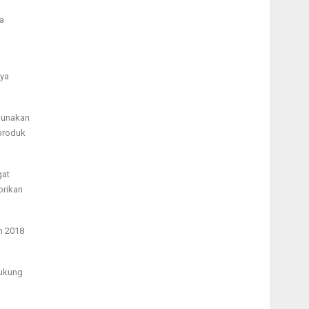
a
aya
gunakan
 produk
gat
orikan
n 2018
dukung