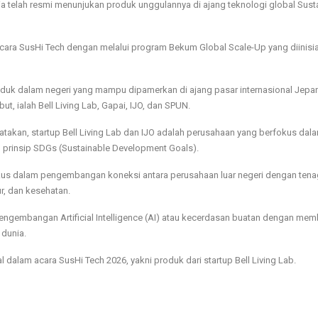
sia telah resmi menunjukan produk unggulannya di ajang teknologi global Sust
acara SusHi Tech dengan melalui program Bekum Global Scale-Up yang diinisia
uk dalam negeri yang mampu dipamerkan di ajang pasar internasional Jepa
ut, ialah Bell Living Lab, Gapai, IJO, dan SPUN.
takan, startup Bell Living Lab dan IJO adalah perusahaan yang berfokus dal
prinsip SDGs (Sustainable Development Goals).
us dalam pengembangan koneksi antara perusahaan luar negeri dengan tenag
r, dan kesehatan.
ngembangan Artificial Intelligence (AI) atau kecerdasan buatan dengan me
 dunia.
 dalam acara SusHi Tech 2026, yakni produk dari startup Bell Living Lab.