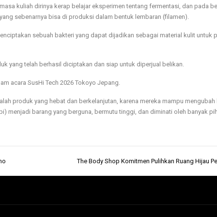
 semasa kuliah dirinya kerap belajar eksperimen tentang fermentasi, dan pada 
 yang sebenarnya bisa di produksi dalam bentuk lembaran (filamen).
ciptakan sebuah bakteri yang dapat dijadikan sebagai material kulit untuk 
uk yang telah berhasil diciptakan dan siap untuk diperjual belikan.
alam acara SusHi Tech 2026 Tokoyo Jepang.
dalah produk yang hebat dan berkelanjutan, karena mereka mampu mengubah
) menjadi barang yang berguna, bermutu tinggi, dan diminati oleh banyak pi
no
The Body Shop Komitmen Pulihkan Ruang Hijau P