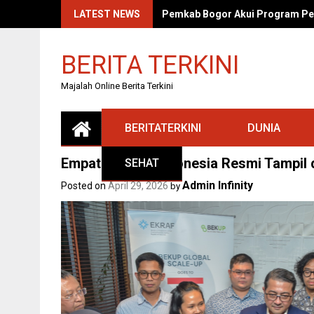
Skip
LATEST NEWS
Pemkab Bogor Akui Program Pe
to
content
BERITA TERKINI
Majalah Online Berita Terkini
BERITATERKINI
DUNIA
Empat Startup Indonesia Resmi Tampil 
SEHAT
Admin Infinity
Posted on
April 29, 2026
by