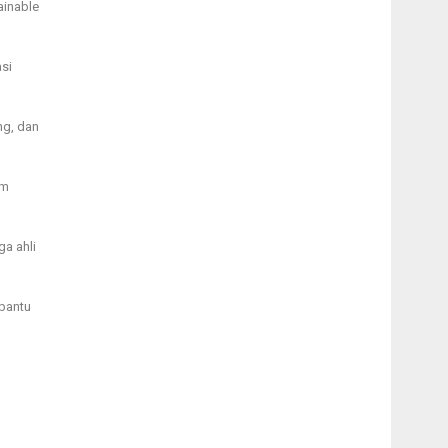
ainable
si
ng, dan
am
a ahli
mbantu