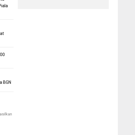
iala
at
500
la BGN
asilkan