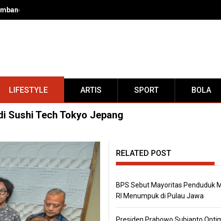
mbangunan Berkelanjutan Dapat Dijadikan Sumber Ekonomi
LIFESTYLE
ARTIS
SPORT
BOLA
di Sushi Tech Tokyo Jepang
RELATED POST
BPS Sebut Mayoritas Penduduk M
RI Menumpuk di Pulau Jawa
Presiden Prabowo Subianto Opti