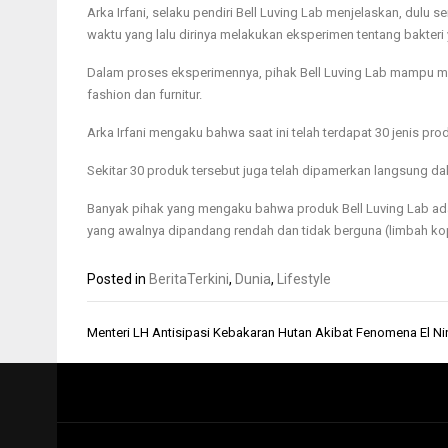
Arka Irfani, selaku pendiri Bell Luving Lab menjelaskan, dulu
waktu yang lalu dirinya melakukan eksperimen tentang bakteri
Dalam proses eksperimennya, pihak Bell Luving Lab mampu men
fashion dan furnitur.
Arka Irfani mengaku bahwa saat ini telah terdapat 30 jenis prod
Sekitar 30 produk tersebut juga telah dipamerkan langsung d
Banyak pihak yang mengaku bahwa produk Bell Luving Lab a
yang awalnya dipandang rendah dan tidak berguna (limbah kopi
Posted in
BeritaTerkini
,
Dunia
,
Lifestyle
Navigasi
Menteri LH Antisipasi Kebakaran Hutan Akibat Fenomena El Ni
pos