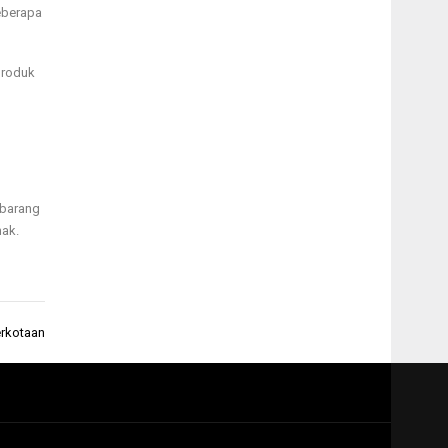
beberapa
produk
 barang
hak.
erkotaan