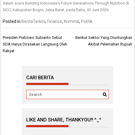
dalam acara Building Indonesia’s Future Generations Through Nutrition di
SICC, Kabupaten Bogor, Jawa Barat, pada Rabu, 03 Juni 2026.
Posted in
BeritaTerkini
,
Finance
,
Kriminal
,
Politik
Navigasi
Presiden Prabowo Subianto Sebut
Berikut Sektor Yang Diuntungkan
pos
SDA Harus Dirasakan Langsung Oleh
Akibat Pelemahan Rupiah
Rakyat
CARI BERITA
LIKE AND SHARE, THANKYOU!! ^_^