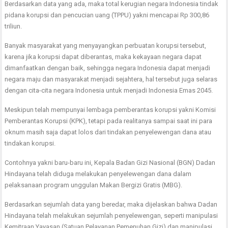
Berdasarkan data yang ada, maka total kerugian negara Indonesia tindak
pidana korupsi dan pencucian uang (TPPU) yakni mencapai Rp 300,86
triliun.
Banyak masyarakat yang menyayangkan perbuatan korupsi tersebut,
karena jika korupsi dapat diberantas, maka kekayaan negara dapat
dimanfaatkan dengan baik, sehingga negara Indonesia dapat menjadi
negara maju dan masyarakat menjadi sejahtera, hal tersebut juga selaras
dengan cita-cita negara Indonesia untuk menjadi Indonesia Emas 2045.
Meskipun telah mempunyai lembaga pemberantas korupsi yakni Komisi
Pemberantas Korupsi (KPK), tetapi pada realitanya sampai saat ini para
oknum masih saja dapat lolos dari tindakan penyelewengan dana atau
tindakan korupsi.
Contohnya yakni baru-baru ini, Kepala Badan Gizi Nasional (BGN) Dadan
Hindayana telah diduga melakukan penyelewengan dana dalam
pelaksanaan program unggulan Makan Bergizi Gratis (MBG).
Berdasarkan sejumlah data yang beredar, maka dijelaskan bahwa Dadan
Hindayana telah melakukan sejumlah penyelewengan, seperti manipulasi
Kemitraan Yayasan (Satuan Pelayanan Pemenuhan Gizi) dan manipulasi