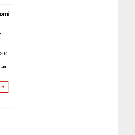
nomi
k
ilar
utan
RE