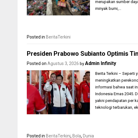
merupakan sumber daya a
minyak bumi,…
Posted in
BeritaTerkini
Presiden Prabowo Subianto Optimis Tim
Admin Infinity
Posted on
Agustus 3, 2026
by
Berita Terkini – Sepert
meningkatkan perekonom
informasi bahwa saat in
Indonesia Emas 2045. Di
yakni pendapatan per ka
teknologi terbarukan, e
Posted in
BeritaTerkini
,
Bola
,
Dunia