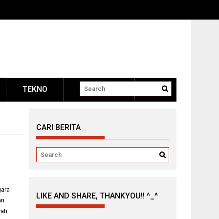
TEKNO
OTOMOTIF
CARI BERITA
i
gara
LIKE AND SHARE, THANKYOU!! ^_^
an
ati