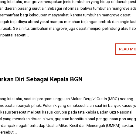
i yang kita tahu, mangrove merupakan jenis tumbuhan yang hidup di daerah pesi
 dan daerah pasang surut air. Sebagai informasi bahwa tumbuhan mangrove ad
bermanfaat bagi kehidupan masyarakat, karena tumbuhan mangrove dapat
cegah terjadinya abrasi yakni mampu menahan terjangan ombok dan angin lau
ak rusak. Selain itu, tumbuhan mangrove juga dapat menjadi pelindung atau hab
r pantai seperti…
READ MO
rkan Diri Sebagai Kepala BGN
 yang kita tahu, saat ini program unggulan Makan Bergizi Gratis (MBG) sedang
erdebatan banyak pihak. Polemik yang dimaksud ialah saat ini banyak kasus 
 kasus tersebut meliputi kasus korupsi pada tata kelola Badan Gizi Nasional
l yang memakan ribuan siswa, gugatan konstitusional penggunaan pos angg
erdampak negatif terhadap Usaha Mikro Kecil dan Menengah (UMKM) sekitar.
tersebut,…