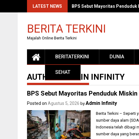
Skip
LATEST NEWS
BPS Sebut Mayoritas Penduduk 
to
content
BERITA TERKINI
Majalah Online Berita Terkini
BERITATERKINI
DUNIA
SEHAT
AUTHOR:
ADMIN INFINITY
BPS Sebut Mayoritas Penduduk Miskin
Admin Infinity
Posted on
Agustus 5, 2026
by
Berita Terkini – Sepert
sumber daya alam (SDA)
Indonesia telah dibagi 
sumber daya yang beras