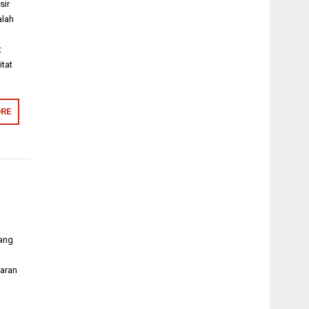
sir
alah
t
itat
RE
yang
aran