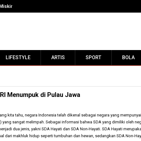
Miskin RI Menumpuk di Pulau Jawa
LIFESTYLE
ARTIS
SPORT
BOLA
 RI Menumpuk di Pulau Jawa
i yang kita tahu, negara Indonesia telah dikenal sebagai negara yang mempunya
 yang sangat melimpah. Sebagai informasi bahwa SDA yang dimiliki oleh ne
menjadi dua jenis, yakni SDA Hayati dan SDA Non-Hayati. SDA Hayati merupak
al dari makhluk hidup seperti tumbuhan dan hewan, sedangkan SDA Non-Hay