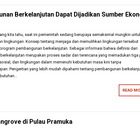
an Berkelanjutan Dapat Dijadikan Sumber Eko
i yang kita tahu, saat ini pemerintah sedang berupaya semaksimal mungkin untu
n lingkungan. Konsep tentang menjaga dan memulihkan lingkungan tersebut
program pembangunan berkelanjutan. Sebagai informasi bahwa definisi dari
erkelanjutan merupakan proses sadar dan terencana yang memadukan tiga p
 sosial, dan lingkungan dalam memenuhi kebutuhan masa kini tanpa
an. Pengertian yang lebih mudah dipahami tentang pembangunan berkelanj
ebutuhan…
READ MO
ngrove di Pulau Pramuka