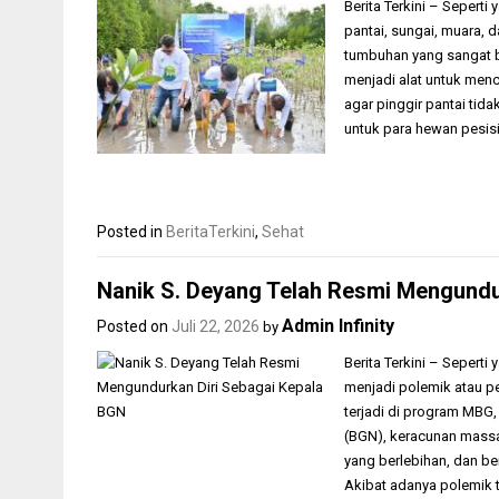
Berita Terkini – Sepert
pantai, sungai, muara,
tumbuhan yang sangat 
menjadi alat untuk men
agar pinggir pantai tid
untuk para hewan pesisi
Posted in
BeritaTerkini
,
Sehat
Nanik S. Deyang Telah Resmi Mengundu
Admin Infinity
Posted on
Juli 22, 2026
by
Berita Terkini – Seperti
menjadi polemik atau p
terjadi di program MBG,
(BGN), keracunan massa
yang berlebihan, dan b
Akibat adanya polemik 