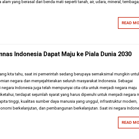
lam yang berasal dari benda mati seperti tanah, air, udara, mineral, tembaga
READ MO
nas Indonesia Dapat Maju ke Piala Dunia 2030
i yang kita tahu, saat ini pemerintah sedang berupaya semaksimal mungkin untu
ian negara dan menyejahterakan seluruh masyarakat Indonesia. Sebagai
i negara Indonesia juga telah mempunyai cita-cita untuk menjadi negara maju
ketahui, terdapat sejumlah syarat yang harus dipenuhi untuk menjadi negara 
pita tinggi, kualitas sumber daya manusia yang unggul, infrastruktur modern,
konomi berkelanjutan, dan pembangunan berkelanjutan. Saat ini negara Indon
READ MO