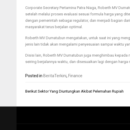
Corporate Secretary Pertamina Patra Niaga, Roberth MV Duma
setelah melalui proses evaluasi sesuai formula harga yang di
dengan pemerintah sebagai regulator, dan menjadi bagian dari
masyarakat terus berjalan optimal.
Roberth MV Dumatubun mengatakan, untuk saat ini yang menga
jenis lain tidak akan mengalami penyesuaian sampai waktu yan
Disisi lain, Roberth MV Dumatubun juga menghimbau kepada ma
seiring berjalannya waktu, dan disesuaikan lagi dengan harga 
Posted in
BeritaTerkini
,
Finance
Navigasi
Berikut Sektor Yang Diuntungkan Akibat Pelemahan Rupiah
pos