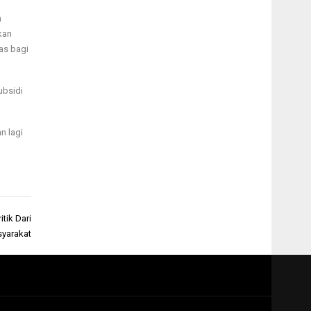
n
kan
as bagi
ubsidi
n lagi
tik Dari
yarakat