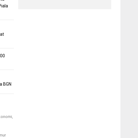
iala
at
500
la BGN
ekonomi,
imur