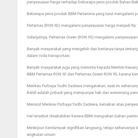
penyesuaian harga terhadap beberapa jenis produk Bahan Bak
Beberapa jenis produk BBM Pertamina yang turut mengalami pe
Pertamax (RON 92) mengalami penyesuaian harga menjadi Rp 16.
Selanjutnya, Pertamax Green (RON 95) mengalami penyesuaian h
Banyak masyarakat yang mengeluh dan bertanya-tanya tentan
dalam roda transportasi.
Banyak masyarakat juga yang meminta kepada Menteri Keuang
BBM Pertamax RON 92 dan Pertamax Green RON 95, karena kenai
Menkeu Purbaya Yudhi Sadewa mengatakan, saat ini seharusny
Bahlil adalah pribadi yang mempunyai hak dan wewenang pen
Menurut Menkeu Purbaya Yudhi Sadewa, kenaikan atau penyesua
Hal tersebut disebabkan karena BBM merupakan bahan penting d
Meskipun berdampak signifikan langsung, tetapi seharusnya 
angkutan umum