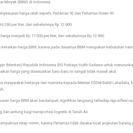
ar Minyak (BBM) di Indonesia.
nyesuaian harga ialah seperti, Pertamax 92 dan Pertamax Green 95.
250 per liter, dari sebelumnya Rp 12.900.
arga menjadi Rp 17.000 per liter, dari sebelumnya Rp 12.900.
g kenaikan harga BBM, karena pada dasarnya BBM merupakan kebutuhan hari
an (Menkeu) Republik Indonesia (RI) Purbaya Yudhi Sadewa untuk menurunka
kan harga yang disesuaikan baru-baru ini sangat tidak masuk akal.
a masyarakat bertanya dan meminta kepada Menteri ESDM Bahlil Lahadalia, 
uh.
ian harga BBM akan berdampak signifikan langsung terhadap laju inflasi na
an jantung bagi transportasi logistik di Tanah Air.
dampaknya tetap minim, karena Pertamax tidak dipakai buat angkutan barang 