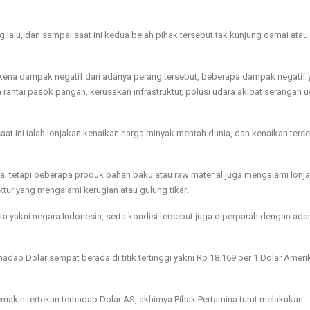
ng lalu, dan sampai saat ini kedua belah pihak tersebut tak kunjung damai atau
erkena dampak negatif dari adanya perang tersebut, beberapa dampak negatif
 rantai pasok pangan, kerusakan infrastruktur, polusi udara akibat serangan u
at ini ialah lonjakan kenaikan harga minyak mentah dunia, dan kenaikan ters
, tetapi beberapa produk bahan baku atau raw material juga mengalami lonj
tur yang mengalami kerugian atau gulung tikar.
nta yakni negara Indonesia, serta kondisi tersebut juga diperparah dengan ada
rhadap Dolar sempat berada di titik tertinggi yakni Rp 18.169 per 1 Dolar Ameri
emakin tertekan terhadap Dolar AS, akhirnya Pihak Pertamina turut melakukan