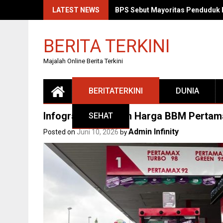
Skip
LATEST NEWS
BPS Sebut Mayoritas Penduduk 
to
content
BERITA TERKINI
Majalah Online Berita Terkini
BERITATERKINI
DUNIA
Infografis Kenaikan Harga BBM Pertam
SEHAT
Admin Infinity
Posted on
Juni 10, 2026
by