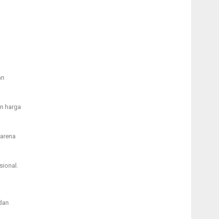
an
n harga
karena
sional.
dan