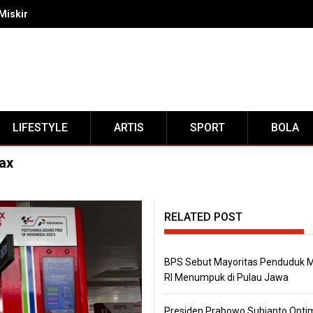
Miskin RI Menumpuk di Pulau Jawa
LIFESTYLE
ARTIS
SPORT
BOLA
ax
RELATED POST
BPS Sebut Mayoritas Penduduk M
RI Menumpuk di Pulau Jawa
Presiden Prabowo Subianto Opti