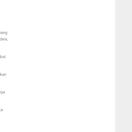
 yang
dara,
ebut
akan
nya
ka