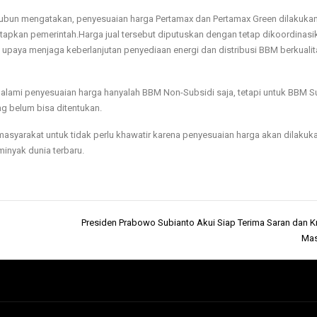
tubun mengatakan, penyesuaian harga Pertamax dan Pertamax Green dilakuka
tetapkan pemerintah.Harga jual tersebut diputuskan dengan tetap dikoordinasi
 upaya menjaga keberlanjutan penyediaan energi dan distribusi BBM berkualit
lami penyesuaian harga hanyalah BBM Non-Subsidi saja, tetapi untuk BBM S
g belum bisa ditentukan.
syarakat untuk tidak perlu khawatir karena penyesuaian harga akan dilakuka
minyak dunia terbaru.
Presiden Prabowo Subianto Akui Siap Terima Saran dan Kri
Mas