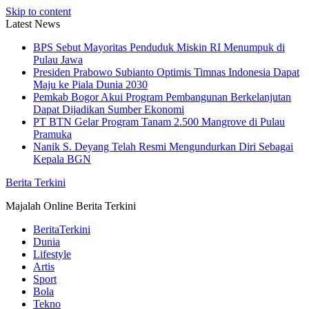
Skip to content
Latest News
BPS Sebut Mayoritas Penduduk Miskin RI Menumpuk di
Pulau Jawa
Presiden Prabowo Subianto Optimis Timnas Indonesia Dapat
Maju ke Piala Dunia 2030
Pemkab Bogor Akui Program Pembangunan Berkelanjutan
Dapat Dijadikan Sumber Ekonomi
PT BTN Gelar Program Tanam 2.500 Mangrove di Pulau
Pramuka
Nanik S. Deyang Telah Resmi Mengundurkan Diri Sebagai
Kepala BGN
Berita Terkini
Majalah Online Berita Terkini
BeritaTerkini
Dunia
Lifestyle
Artis
Sport
Bola
Tekno