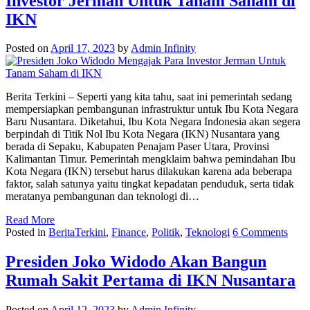
Investor Jerman Untuk Tanam Saham di
IKN
Posted on
April 17, 2023
by
Admin Infinity
Berita Terkini – Seperti yang kita tahu, saat ini pemerintah sedang
mempersiapkan pembangunan infrastruktur untuk Ibu Kota Negara
Baru Nusantara. Diketahui, Ibu Kota Negara Indonesia akan segera
berpindah di Titik Nol Ibu Kota Negara (IKN) Nusantara yang
berada di Sepaku, Kabupaten Penajam Paser Utara, Provinsi
Kalimantan Timur. Pemerintah mengklaim bahwa pemindahan Ibu
Kota Negara (IKN) tersebut harus dilakukan karena ada beberapa
faktor, salah satunya yaitu tingkat kepadatan penduduk, serta tidak
meratanya pembangunan dan teknologi di…
Read More
Posted in
BeritaTerkini
,
Finance
,
Politik
,
Teknologi
6 Comments
Presiden Joko Widodo Akan Bangun
Rumah Sakit Pertama di IKN Nusantara
Posted on
April 12, 2023
by
Admin Infinity