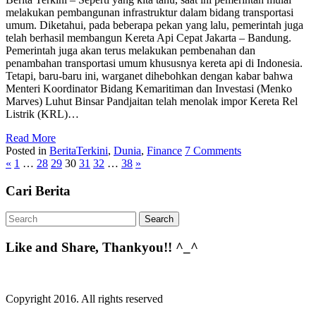
melakukan pembangunan infrastruktur dalam bidang transportasi
umum. Diketahui, pada beberapa pekan yang lalu, pemerintah juga
telah berhasil membangun Kereta Api Cepat Jakarta – Bandung.
Pemerintah juga akan terus melakukan pembenahan dan
penambahan transportasi umum khususnya kereta api di Indonesia.
Tetapi, baru-baru ini, warganet dihebohkan dengan kabar bahwa
Menteri Koordinator Bidang Kemaritiman dan Investasi (Menko
Marves) Luhut Binsar Pandjaitan telah menolak impor Kereta Rel
Listrik (KRL)…
Read More
Posted in
BeritaTerkini
,
Dunia
,
Finance
7 Comments
«
1
…
28
29
30
31
32
…
38
»
Cari Berita
Like and Share, Thankyou!! ^_^
Copyright 2016. All rights reserved