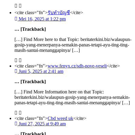
<cite class="fn">
รับทำบัญชี
</cite>
Mei 16, 2025 at 1:22 pm
… [Trackback]
[…] Find More here to that Topic: beritaterkini.biz/walaupun-
gosip-yang-menerpanya-semakin-panas-tetapi-ayu-ting-ting-
masih-santai-menanggapinya/ […]
<cite class="fn">
www.fenyx.cz/sdh-nove-veseli
</cite>
Juni 5, 2025 at 2:41 am
… [Trackback]
[…] Find More Information here on that Topic:
beritaterkini.biz/walaupun-gosip-yang-menerpanya-semakin-
panas-tetapi-ayu-ting-ting-masih-santai-menanggapinya/ […]
<cite class="fn">
Cbd weed uk
</cite>
Juni 27, 2025 at 9:49 am
… [Trackback]