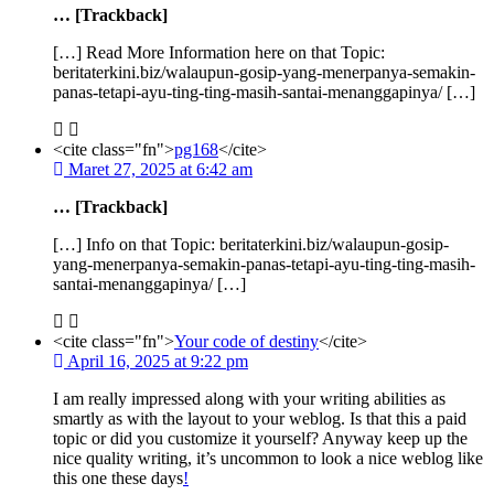
… [Trackback]
[…] Read More Information here on that Topic:
beritaterkini.biz/walaupun-gosip-yang-menerpanya-semakin-
panas-tetapi-ayu-ting-ting-masih-santai-menanggapinya/ […]
<cite class="fn">
pg168
</cite>
Maret 27, 2025 at 6:42 am
… [Trackback]
[…] Info on that Topic: beritaterkini.biz/walaupun-gosip-
yang-menerpanya-semakin-panas-tetapi-ayu-ting-ting-masih-
santai-menanggapinya/ […]
<cite class="fn">
Your code of destiny
</cite>
April 16, 2025 at 9:22 pm
I am really impressed along with your writing abilities as
smartly as with the layout to your weblog. Is that this a paid
topic or did you customize it yourself? Anyway keep up the
nice quality writing, it’s uncommon to look a nice weblog like
this one these days
!