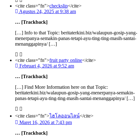
<cite class="fn">
checkslip
</cite>
Agustus 24, 2025 at 9:38 am
… [Trackback]
[…] Info to that Topic: beritaterkini.biz/walaupun-gosip-yang-
menerpanya-semakin-panas-tetapi-ayu-ting-ting-masih-santai-
menanggapinya/ […]
<cite class="fn">
fruit party online
</cite>
Februari 4, 2026 at 9:52 am
… [Trackback]
[…] Find More Information here on that Topic:
beritaterkini.biz/walaupun-gosip-yang-menerpanya-semakin-
panas-tetapi-ayu-ting-ting-masih-santai-menanggapinya/ […]
<cite class="fn">
ไฮโลออนไลน์
</cite>
Maret 16, 2026 at 7:43 pm
… [Trackback]