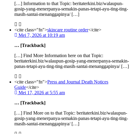
[…] Information to that Topic: beritaterkini.biz/walaupun-
gosip-yang-menerpanya-semakin-panas-tetapi-ayu-ting-ting-
masih-santai-menanggapinya/ […]
<cite class="fn">
skincare routine order
</cite>
Mei 7, 2026 at 10:19 am
… [Trackback]
[…] Find More Information here on that Topic:
beritaterkini.biz/walaupun-gosip-yang-menerpanya-semakin-
panas-tetapi-ayu-ting-ting-masih-santai-menanggapinya/ […]
<cite class="fn">
Press and Journal Death Notices
Guide
</cite>
Mei 17, 2026 at 5:55 am
… [Trackback]
[…] Find More on to that Topic: beritaterkini.biz/walaupun-
gosip-yang-menerpanya-semakin-panas-tetapi-ayu-ting-ting-
masih-santai-menanggapinya/ […]