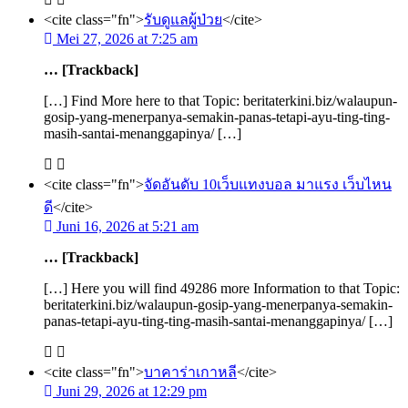
<cite class="fn">
รับดูแลผู้ป่วย
</cite>
Mei 27, 2026 at 7:25 am
… [Trackback]
[…] Find More here to that Topic: beritaterkini.biz/walaupun-
gosip-yang-menerpanya-semakin-panas-tetapi-ayu-ting-ting-
masih-santai-menanggapinya/ […]
<cite class="fn">
จัดอันดับ 10เว็บแทงบอล มาแรง เว็บไหน
ดี
</cite>
Juni 16, 2026 at 5:21 am
… [Trackback]
[…] Here you will find 49286 more Information to that Topic:
beritaterkini.biz/walaupun-gosip-yang-menerpanya-semakin-
panas-tetapi-ayu-ting-ting-masih-santai-menanggapinya/ […]
<cite class="fn">
บาคาร่าเกาหลี
</cite>
Juni 29, 2026 at 12:29 pm