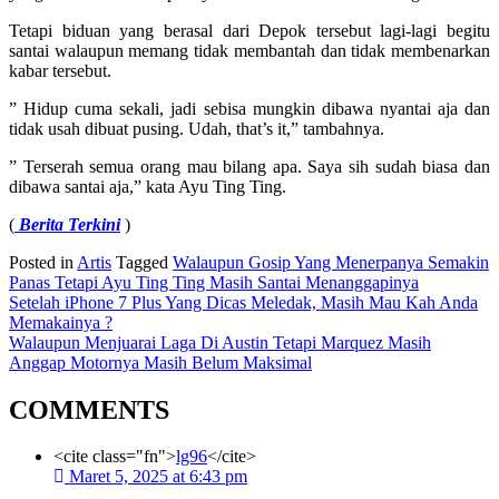
Tetapi biduan yang berasal dari Depok tersebut lagi-lagi begitu
santai walaupun memang tidak membantah dan tidak membenarkan
kabar tersebut.
” Hidup cuma sekali, jadi sebisa mungkin dibawa nyantai aja dan
tidak usah dibuat pusing. Udah, that’s it,” tambahnya.
” Terserah semua orang mau bilang apa. Saya sih sudah biasa dan
dibawa santai aja,” kata Ayu Ting Ting.
(
Berita Terkini
)
Posted in
Artis
Tagged
Walaupun Gosip Yang Menerpanya Semakin
Panas Tetapi Ayu Ting Ting Masih Santai Menanggapinya
Navigasi
Setelah iPhone 7 Plus Yang Dicas Meledak, Masih Mau Kah Anda
Memakainya ?
pos
Walaupun Menjuarai Laga Di Austin Tetapi Marquez Masih
Anggap Motornya Masih Belum Maksimal
COMMENTS
<cite class="fn">
lg96
</cite>
Maret 5, 2025 at 6:43 pm