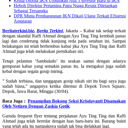
Ketua Otorita IKN Umumkan Ada 5 Investor Baru di IKN
Heboh Direktur Pertamina Patra Niaga Resmi Ditetapkan
Sebagai Tersangka
DPR Minta Pembangunan IKN Dikaji Ulang Terkait Efisiensi
Anggaran
Beritaterkini.biz
,
Berita Terkini
, Jakarta – Kabar tak sedap terkait
dengan skandal Raffi Ahmad dengan Ayu Ting Ting kembali panas
lagi dan cenderung tidak kunjung reda pada setahun ini. Sampai
belakangan ini telah berhembus kabar jika Ayu Ting Ting dan Raffi
Ahmad juga telah melakukan pernikahan siri.
Tetapi pelantun ‘Sambalado’ itu seakan santai dengan adanya
gempuran kabar yang semakin panas itu. Ia mengakui juga sudah
kebal dengan segala gosip miring.
” Sudah terbiasa, dan tanggapan gosip nikah siri itu bagi saya juga
sudah biasa,” ungapnya ketika ditemui di Depok Town Square,
Depok, Jawa Barat, Minggu (30/04).
Baca Juga :
Penampilan Bokong Seksi Krisdayanti Disamakan
Oleh Netizen Dengan Zaskia Gotik
Garuda frequent flyer tentang perjalanan Ayu Ting Ting dan Raffi
Ahmad juga telah beredar dengan luas baru-baru ini. Barang bukti
yang telah ada itu nampaknya sudah tak bisa dielakkan lagi.