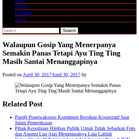
Bola
Tekno
Otomotif
Sehat
Walaupun Gosip Yang Menerpanya
Semakin Panas Tetapi Ayu Ting Ting
Masih Santai Menanggapinya
Posted on
April 30, 2017
April 30, 2017
by
Related Post
Pandji Pragiwaksono Komitmen Bersikap Kooperatif Saat
Jalani Pemeriksaan
Pihak Kepolisian Himbau Publik Untuk Tidak Sebarkan Foto
dan Asumsi Liar Atas Meninggalnya Lula Lahfah