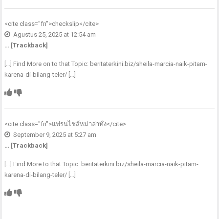
<cite class="fn">
checkslip
</cite>
Agustus 25, 2025 at 12:54 am
… [Trackback]
[…] Find More on to that Topic: beritaterkini.biz/sheila-marcia-naik-pitam-
karena-di-bilang-teler/ […]
<cite class="fn">
แฟรนไชส์หม่าล่าทั่ง
</cite>
September 9, 2025 at 5:27 am
… [Trackback]
[…] Find More to that Topic: beritaterkini.biz/sheila-marcia-naik-pitam-
karena-di-bilang-teler/ […]