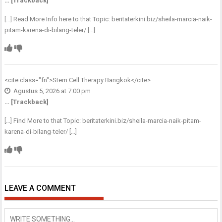
… [Trackback]
[…] Read More Info here to that Topic: beritaterkini.biz/sheila-marcia-naik-
pitam-karena-di-bilang-teler/ […]
<cite class="fn">
Stem Cell Therapy Bangkok
</cite>
Agustus 5, 2026 at 7:00 pm
… [Trackback]
[…] Find More to that Topic: beritaterkini.biz/sheila-marcia-naik-pitam-
karena-di-bilang-teler/ […]
LEAVE A COMMENT