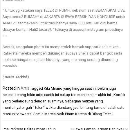
” Untuk yg katakan saya TELER DI RUMPI. sebelum saat BERANGKAT LIVE.
Saya beres2 RUMAH!! di JAKARTA SUPAYA BERSIH DAN KONDUSIF untuk
ANAK2!!! terimakasih untuk tuduhannya saya TELER!!!! Hari gini karma
dibayar kontan. Hati2 bicara!!, ” tulisnya di account instagram pribadinya
itu.
Sontak, unggahan photo itu memperoleh banyak support dari netizen.
Rata-rata mereka memberi dukungan supaya Sheila dapat bangkit serta
lebih semangat menjalani hidupnya yang memang sedang dirundung
masalah.
( Berita Terkini )
Posted in
Artis
Tagged
Kiki Mirano yang hingga saat ini belum juga
selesai terang bikin artis cantik ini cukup tertekan akhir – akhir ini.
,
Konflik
yang berlangsung dengan suaminya
,
Sebagian netizen yang
menilainyatengah " teler " waktu diundang jadi bintang tamu di salah satu
stasiun tv swasta
,
Sheila Marcia Naik Pitam Karena di Bilang Teler !
Navigasi
Pria Perkosa Balita Empat Tahun
Huawei Pamer Jagoan Barunya P9