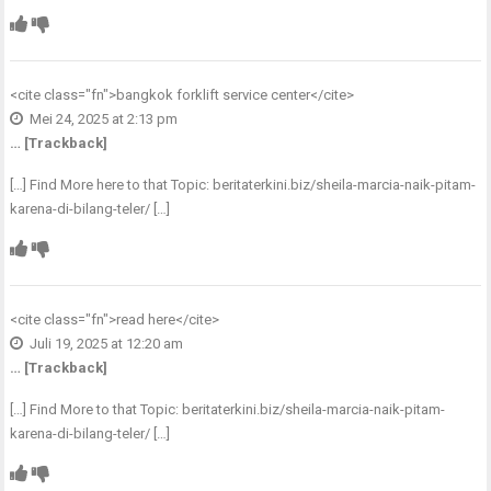
<cite class="fn">
bangkok forklift service center
</cite>
Mei 24, 2025 at 2:13 pm
… [Trackback]
[…] Find More here to that Topic: beritaterkini.biz/sheila-marcia-naik-pitam-
karena-di-bilang-teler/ […]
<cite class="fn">
read here
</cite>
Juli 19, 2025 at 12:20 am
… [Trackback]
[…] Find More to that Topic: beritaterkini.biz/sheila-marcia-naik-pitam-
karena-di-bilang-teler/ […]