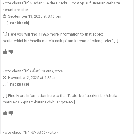
<cite class="fn">
Laden Sie die DrückGlück App auf unserer Website
herunter
</cite>
September 13, 2025 at 8:13 pm
… [Trackback]
[…] Here you will find 41926 more Information to that Topic:
beritaterkini.biz/sheila-marcia-naik-pitam-karena-di-bilang-teler/ […]
<cite class="fn">
เน็ตบ้าน ais
</cite>
November 2, 2025 at 4:22 am
… [Trackback]
[…] Find More Information here to that Topic: beritaterkini.biz/sheila-
marcia-naik-pitam-karena-di-bilang-teler/ […]
<cite class="fn">
แทงหวย
</cite>