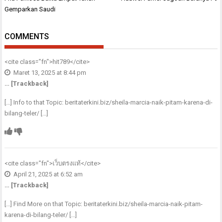
pos
Gemparkan Saudi
COMMENTS
<cite class="fn">
hit789
</cite>
Maret 13, 2025 at 8:44 pm
… [Trackback]
[…] Info to that Topic: beritaterkini.biz/sheila-marcia-naik-pitam-karena-di-
bilang-teler/ […]
<cite class="fn">
เว็บตรงแท้
</cite>
April 21, 2025 at 6:52 am
… [Trackback]
[…] Find More on that Topic: beritaterkini.biz/sheila-marcia-naik-pitam-
karena-di-bilang-teler/ […]