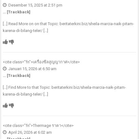
Desember 15, 2025 at 2:51 pm
… [Trackback]
[…] Read More on on that Topic: beritaterkini.biz/sheila-marcia-naik-pitam-
karena-di-bilang-teler/ […]
<cite class="fn">
เครื่องซีลสูญญากาศ
</cite>
Januari 15, 2026 at 6:50 am
… [Trackback]
[…] Find More to that Topic: beritaterkini.biz/sheila-marcia-naik-pitam-
karena-di-bilang-teler/ […]
<cite class="fn">
Thermage ราคา
</cite>
April 26, 2026 at 6:02 am