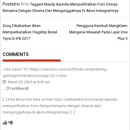
Posted in
Artis
Tagged
Maudy Ayunda Memperlihatkan Foto Dirinya
Bersama Dengan Obama Dan Mengunggahnya Di Akun Instagramnya
Navigasi
Sony Dikabarkan Akan
Pengguna Kembali Mengklaim
pos
Memperkenalkan Flagship Bezel
Mengenai Masalah Pada Layar One
Tipis Di IFA 2017
Plus 5
COMMENTS
<cite class="fn">
https://cerotacc.com/soft2bets-underskning-
gaminginfrastrukturlsningar-22/
</cite>
Maret 20, 2025 at 8:45 am
… [Trackback]
[…] Find More Info here on that Topic: beritaterkini.biz/maudy-ayunda-
memperlihatkan-foto-dirinya-bersama-dengan-obama-dan-
mengunggahnya-di-akun-instagramnya/ […]