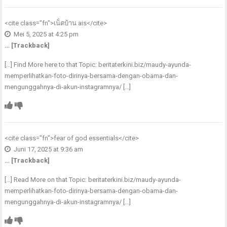
<cite class="fn">
เน็ตบ้าน ais
</cite>
Mei 5, 2025 at 4:25 pm
… [Trackback]
[…] Find More here to that Topic: beritaterkini.biz/maudy-ayunda-
memperlihatkan-foto-dirinya-bersama-dengan-obama-dan-
mengunggahnya-di-akun-instagramnya/ […]
<cite class="fn">
fear of god essentials
</cite>
Juni 17, 2025 at 9:36 am
… [Trackback]
[…] Read More on that Topic: beritaterkini.biz/maudy-ayunda-
memperlihatkan-foto-dirinya-bersama-dengan-obama-dan-
mengunggahnya-di-akun-instagramnya/ […]