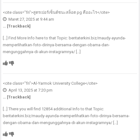
<cite class="fn">
สูตรเปอร์เซ็นต์ชนะสล็อต pg คืออะไร
</cite>
Maret 27, 2025 at 9:44 am
… [Trackback]
[…] Find More Info here to that Topic: beritaterkini.biz/maudy-ayunda-
memperlihatkan-foto-dirinya-bersama-dengan-obama-dan-
mengunggahnya-di-akun-instagramnya/ […]
<cite class="fn">
Al-Yarmok University College
</cite>
April 13, 2025 at 7:20 pm
… [Trackback]
[…] There you will find 12854 additional Info to that Topic:
beritaterkini.biz/maudy-ayunda-memperlihatkan-foto-dirinya-bersama-
dengan-obama-dan-mengunggahnya-di-akun-instagramnya/ […]