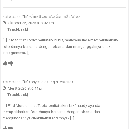
<cite class="fn">
เว็บพนันออนไลน์เกาหลี
</cite>
Oktober 25, 2025 at 9:02 am
… [Trackback]
[…] Info to that Topic: beritaterkini.biz/maudy-ayunda-memperlihatkan-
foto-dirinya-bersama-dengan-obama-dan-mengunggahnya-di-akun-
instagramnya/ […]
<cite class="fn">
psychic dating site
</cite>
Mei 8, 2026 at 6:44 pm
… [Trackback]
[…] Find More on that Topic: beritaterkini.biz/maudy-ayunda-
memperlihatkan-foto-dirinya-bersama-dengan-obama-dan-
mengunggahnya-di-akun-instagramnya/ […]