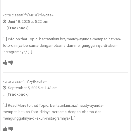
<cite class="fn">
เกมไพ่
</cite>
Juni 18, 2025 at 5:22 pm
… [Trackback]
[…] Info on that Topic: beritaterkini.biz/maudy-ayunda-memperlihatkan-
foto-dirinya-bersama-dengan-obama-dan-mengunggahnya-di-akun-
instagramnya/ […]
<cite class="fn">
y8
</cite>
September 5, 2025 at 1:43 am
… [Trackback]
[…] Read More to that Topic: beritaterkini.biz/maudy-ayunda-
memperlihatkan-foto-dirinya-bersama-dengan-obama-dan-
mengunggahnya-di-akun-instagramnya/ […]