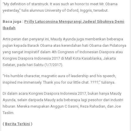
“My definition of starstruck. It was such an honor to meet Mr. Obama
yesterday,” tulis alumnus University of Oxford, Inggris, tersebut.
Baca juga :
Prilly Latuconsina Mengurangi Jadwal Sibuknya Demi
Ibadah
Artis peran dan penyanyi ini, Maudy Ayunda juga memberikan beberapa
pujian kepada Barack Obama atas kerendahan hati Obama dan Pidatonya
yang sangat inspiratif dalam 4th Congress of Indonesian Diaspora atau
Kongres Diaspora Indonesia 2017 di Mall Kota Kasablanka, Jakarta
Selatan, pada hari Sabtu (1/7/2017).
“His humble character, magnetic aura of leadership and his speech,
inspired me immensely. Thank you for our little chat. ????,” tulisnya.
Di dalam acara Kongres Diaspora Indonesia 2017, bukan hanya Maudy
Ayunda, selain daripada Maudy ada beberapa lagi pesohor dari industri
hiburan. Mereka merupakan Anggun C Sasmi, Reza Rahadian, dan Joe
Taslim.
(
Berita Terkini
)