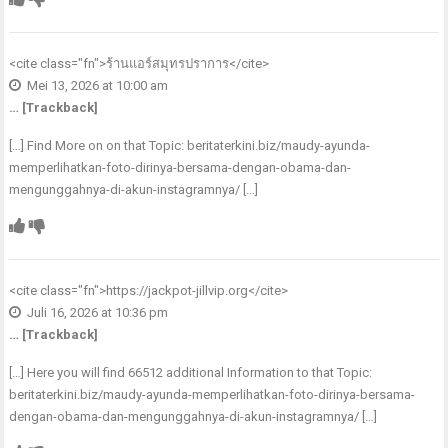
<cite class="fn">
ร้านแอร์สมุทรปราการ
</cite>
Mei 13, 2026 at 10:00 am
… [Trackback]
[…] Find More on on that Topic: beritaterkini.biz/maudy-ayunda-
memperlihatkan-foto-dirinya-bersama-dengan-obama-dan-
mengunggahnya-di-akun-instagramnya/ […]
<cite class="fn">
https://jackpot-jillvip.org
</cite>
Juli 16, 2026 at 10:36 pm
… [Trackback]
[…] Here you will find 66512 additional Information to that Topic:
beritaterkini.biz/maudy-ayunda-memperlihatkan-foto-dirinya-bersama-
dengan-obama-dan-mengunggahnya-di-akun-instagramnya/ […]