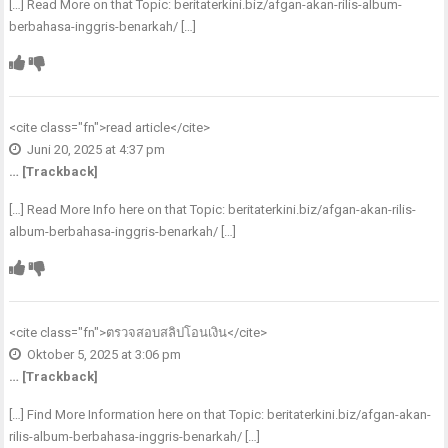
[…] Read More on that Topic: beritaterkini.biz/afgan-akan-rilis-album-
berbahasa-inggris-benarkah/ […]
<cite class="fn">
read article
</cite>
Juni 20, 2025 at 4:37 pm
… [Trackback]
[…] Read More Info here on that Topic: beritaterkini.biz/afgan-akan-rilis-
album-berbahasa-inggris-benarkah/ […]
<cite class="fn">
ตรวจสอบสลิปโอนเงิน
</cite>
Oktober 5, 2025 at 3:06 pm
… [Trackback]
[…] Find More Information here on that Topic: beritaterkini.biz/afgan-akan-
rilis-album-berbahasa-inggris-benarkah/ […]