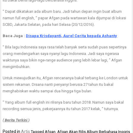
itu bakal berisi lagu-lagu berbahasa Inggris.
” Dapat dikatakan ada album baru. Jadi tahun depan ingin buat album
namun full english, ” papar Afgan pada wartawan kala dijumpai di lokasi
SCBD, Jakarta Selatan, pada hari Selasa (20/12/2016).
Baca Juga :
Disapa Krisdayanti, Aurel Cerita kepada Ashanty
” Bila lagu Indonesia saya rasa telah banyak serta sudah puas sepertinya
orang mendengarkan saya nyanyi lagu Indonesia. Jadi saya ngerasa
waktunya saya bikin nge-range audience yang lebih lebar lagi, ” Afgan
mengimbuhkan.
Untuk mewujudkan itu, Afgan rencananya bakal terbang ke London untuk
sistem rekaman. Disana nanti penyanyi berusia 27 tahun itu bakal
menghabiskan waktu sampai dua hingga tiga bulan.
” Yang album full english ini rilisnya baru tahun 2018. Namun saya bakal
recording semua jenis, pekerjaannya itu tahun 2017 kelak, ” tuturnya.
( Berita Terkini )
Posted in
Artis
Tagged
Afgan
,
Afgan Akan Rilis Album Berbahasa Inggris