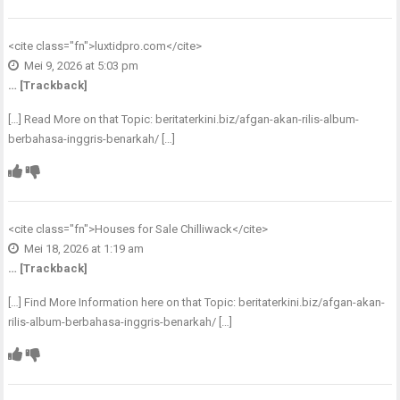
<cite class="fn">
luxtidpro.com
</cite>
Mei 9, 2026 at 5:03 pm
… [Trackback]
[…] Read More on that Topic: beritaterkini.biz/afgan-akan-rilis-album-
berbahasa-inggris-benarkah/ […]
<cite class="fn">
Houses for Sale Chilliwack
</cite>
Mei 18, 2026 at 1:19 am
… [Trackback]
[…] Find More Information here on that Topic: beritaterkini.biz/afgan-akan-
rilis-album-berbahasa-inggris-benarkah/ […]