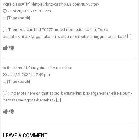
<cite class="fn">
https://bitz-casino.us.com/ru/
</cite>
Juni 20, 2026 at 1:08 am
… [Trackback]
[…] There you can find 70977 more Information to that Topic:
beritaterkini.biz/afgan-akan-rilis-album-berbahasa-inggris-benarkah/ […]
<cite class="fn">
roypin-caino.ru
</cite>
Juli 22, 2026 at 7:49 pm
… [Trackback]
[…] Find More here on that Topic: beritaterkini.biz/afgan-akan-rilis-album-
berbahasa-inggris-benarkah/ […]
LEAVE A COMMENT