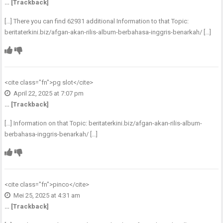
… [Trackback]
[…] There you can find 62931 additional Information to that Topic:
beritaterkini.biz/afgan-akan-rilis-album-berbahasa-inggris-benarkah/ […]
<cite class="fn">
pg slot
</cite>
April 22, 2025 at 7:07 pm
… [Trackback]
[…] Information on that Topic: beritaterkini.biz/afgan-akan-rilis-album-
berbahasa-inggris-benarkah/ […]
<cite class="fn">
pinco
</cite>
Mei 25, 2025 at 4:31 am
… [Trackback]