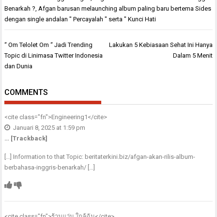
Benarkah ?
,
Afgan barusan melaunching album paling baru bertema Sides
dengan single andalan " Percayalah " serta " Kunci Hati
Navigasi
“ Om Telolet Om “ Jadi Trending
Lakukan 5 Kebiasaan Sehat Ini Hanya
pos
Topic di Linimasa Twitter Indonesia
Dalam 5 Menit
dan Dunia
COMMENTS
<cite class="fn">
Engineering1
</cite>
Januari 8, 2025 at 1:59 pm
… [Trackback]
[…] Information to that Topic: beritaterkini.biz/afgan-akan-rilis-album-
berbahasa-inggris-benarkah/ […]
<cite class="fn">
ร้านแว่น ใกล้ฉัน
</cite>