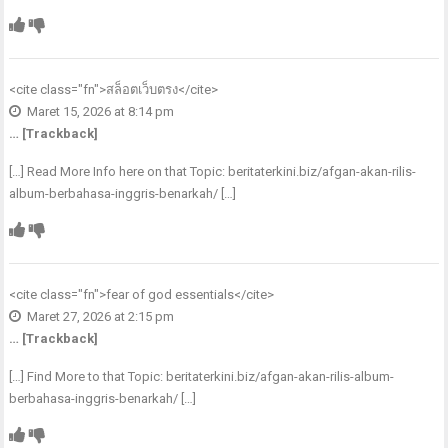
<cite class="fn">
สล็อตเว็บตรง
</cite>
Maret 15, 2026 at 8:14 pm
… [Trackback]
[…] Read More Info here on that Topic: beritaterkini.biz/afgan-akan-rilis-
album-berbahasa-inggris-benarkah/ […]
<cite class="fn">
fear of god essentials
</cite>
Maret 27, 2026 at 2:15 pm
… [Trackback]
[…] Find More to that Topic: beritaterkini.biz/afgan-akan-rilis-album-
berbahasa-inggris-benarkah/ […]