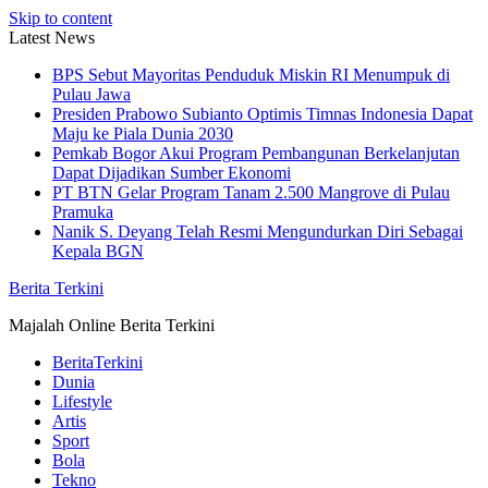
Skip to content
Latest News
BPS Sebut Mayoritas Penduduk Miskin RI Menumpuk di
Pulau Jawa
Presiden Prabowo Subianto Optimis Timnas Indonesia Dapat
Maju ke Piala Dunia 2030
Pemkab Bogor Akui Program Pembangunan Berkelanjutan
Dapat Dijadikan Sumber Ekonomi
PT BTN Gelar Program Tanam 2.500 Mangrove di Pulau
Pramuka
Nanik S. Deyang Telah Resmi Mengundurkan Diri Sebagai
Kepala BGN
Berita Terkini
Majalah Online Berita Terkini
BeritaTerkini
Dunia
Lifestyle
Artis
Sport
Bola
Tekno