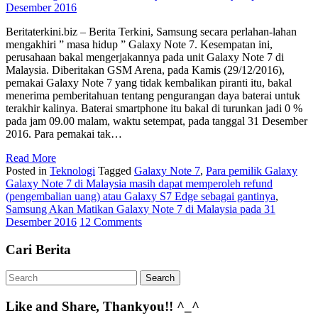
Beritaterkini.biz – Berita Terkini, Samsung secara perlahan-lahan
mengakhiri ” masa hidup ” Galaxy Note 7. Kesempatan ini,
perusahaan bakal mengerjakannya pada unit Galaxy Note 7 di
Malaysia. Diberitakan GSM Arena, pada Kamis (29/12/2016),
pemakai Galaxy Note 7 yang tidak kembalikan piranti itu, bakal
menerima pemberitahuan tentang pengurangan daya baterai untuk
terakhir kalinya. Baterai smartphone itu bakal di turunkan jadi 0 %
pada jam 09.00 malam, waktu setempat, pada tanggal 31 Desember
2016. Para pemakai tak…
Read More
Posted in
Teknologi
Tagged
Galaxy Note 7
,
Para pemilik Galaxy
Galaxy Note 7 di Malaysia masih dapat memperoleh refund
(pengembalian uang) atau Galaxy S7 Edge sebagai gantinya
,
Samsung Akan Matikan Galaxy Note 7 di Malaysia pada 31
Desember 2016
12 Comments
Cari Berita
Like and Share, Thankyou!! ^_^