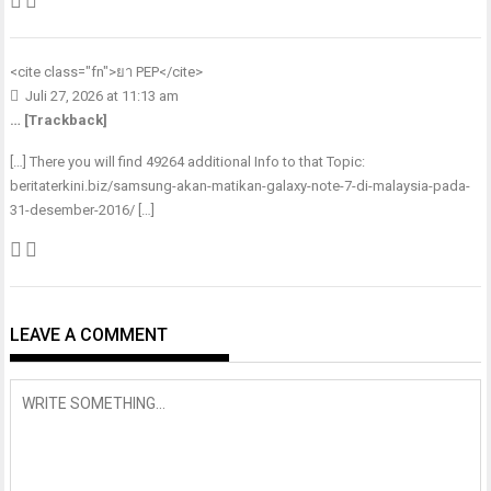
<cite class="fn">
ยา PEP
</cite>
Juli 27, 2026 at 11:13 am
… [Trackback]
[…] There you will find 49264 additional Info to that Topic:
beritaterkini.biz/samsung-akan-matikan-galaxy-note-7-di-malaysia-pada-
31-desember-2016/ […]
LEAVE A COMMENT