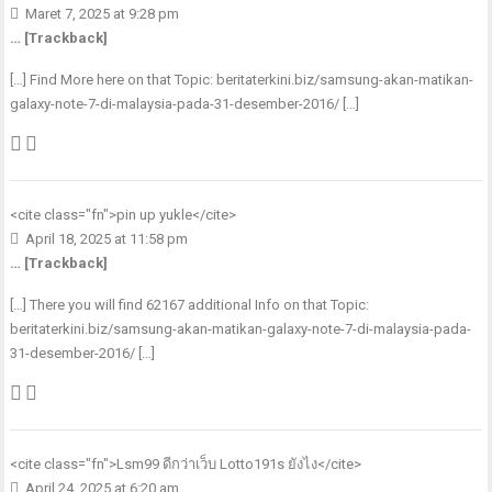
Maret 7, 2025 at 9:28 pm
… [Trackback]
[…] Find More here on that Topic: beritaterkini.biz/samsung-akan-matikan-
galaxy-note-7-di-malaysia-pada-31-desember-2016/ […]
<cite class="fn">
pin up yukle
</cite>
April 18, 2025 at 11:58 pm
… [Trackback]
[…] There you will find 62167 additional Info on that Topic:
beritaterkini.biz/samsung-akan-matikan-galaxy-note-7-di-malaysia-pada-
31-desember-2016/ […]
<cite class="fn">
Lsm99 ดีกว่าเว็บ Lotto191s ยังไง
</cite>
April 24, 2025 at 6:20 am