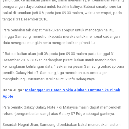
yang tidak kembalikan piranti itu, bakal menerima pemberitahuan tentang
pengurangan daya baterai untuk terakhir kalinya. Baterai smartphone itu
bakal di turunkan jadi 0 % pada jam 09.00 malam, waktu setempat, pada
tanggal 31 Desember 2016.
Para pemakai tak dapat melakukan apapun untuk mencegah hal itu,
hingga Samsung memohon kepada mereka untuk membuat cadangan
data sesegera mungkin serta mengembalikan piranti itu.
” Baterai kalian akan jadi 0% pada jam 09.00 malam pada tanggal 31
Desember 2016. Silakan cadangkan piranti kalian untuk menghindari
kemungkinan kehilangan data, ” sekian isi pesan Samsung terhadap para
pemilik Galaxy Note 7. Samsung juga memohon customer agar
menghubungi Consumer Careline untuk info selanjutnya.
Baca Juga :
Melanggar 32 Paten Nokia Ajukan Tuntutan ke Pihak
Apple
Para pemilik Galaxy Galaxy Note 7 di Malaysia masih dapat memperoleh
refund (pengembalian uang) atau Galaxy S7 Edge sebagai gantinya.
Sesudah Negeri Jiran, Samsung diperkirakan bakal meneruskan sistem