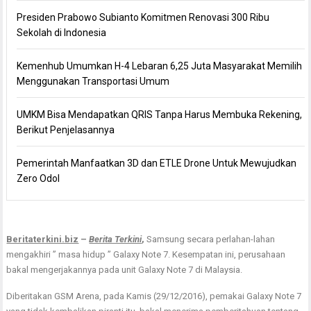
Presiden Prabowo Subianto Komitmen Renovasi 300 Ribu
Sekolah di Indonesia
Kemenhub Umumkan H-4 Lebaran 6,25 Juta Masyarakat Memilih
Menggunakan Transportasi Umum
UMKM Bisa Mendapatkan QRIS Tanpa Harus Membuka Rekening,
Berikut Penjelasannya
Pemerintah Manfaatkan 3D dan ETLE Drone Untuk Mewujudkan
Zero Odol
Beritaterkini.biz
–
Berita Terkini
,
Samsung secara perlahan-lahan
mengakhiri ” masa hidup ” Galaxy Note 7. Kesempatan ini, perusahaan
bakal mengerjakannya pada unit Galaxy Note 7 di Malaysia.
Diberitakan GSM Arena, pada Kamis (29/12/2016), pemakai Galaxy Note 7