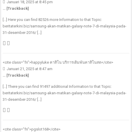
Januari 18, 2025 at 8:45 pm
… [Trackback]
[…] Here you can find 82526 more Information to that Topic:
beritaterkini.biz/samsung-akan-matikan-galaxy-note-7-di-malaysia-pada-
31-desember-2016/ […]
<cite class="fn">
happyluke คาสิโน บริการเดิมพันคาสิโนสด
</cite>
Januari 21, 2025 at 8:47 am
… [Trackback]
[…] There you can find 91497 additional Information to that Topic:
beritaterkini.biz/samsung-akan-matikan-galaxy-note-7-di-malaysia-pada-
31-desember-2016/ […]
<cite class="fn">
pgslot168
</cite>