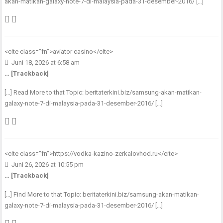
akan-matikan-galaxy-note-7-di-malaysia-pada-31-desember-2016/ […]
<cite class="fn">
aviator casino
</cite>
Juni 18, 2026 at 6:58 am
… [Trackback]
[…] Read More to that Topic: beritaterkini.biz/samsung-akan-matikan-
galaxy-note-7-di-malaysia-pada-31-desember-2016/ […]
<cite class="fn">
https://vodka-kazino-zerkalovhod.ru
</cite>
Juni 26, 2026 at 10:55 pm
… [Trackback]
[…] Find More to that Topic: beritaterkini.biz/samsung-akan-matikan-
galaxy-note-7-di-malaysia-pada-31-desember-2016/ […]