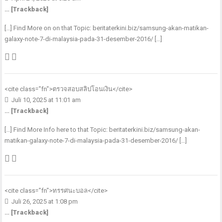
… [Trackback]
[…] Find More on on that Topic: beritaterkini.biz/samsung-akan-matikan-
galaxy-note-7-di-malaysia-pada-31-desember-2016/ […]
<cite class="fn">
ตรวจสอบสลิปโอนเงิน
</cite>
Juli 10, 2025 at 11:01 am
… [Trackback]
[…] Find More Info here to that Topic: beritaterkini.biz/samsung-akan-
matikan-galaxy-note-7-di-malaysia-pada-31-desember-2016/ […]
<cite class="fn">
ทรรศนะบอล
</cite>
Juli 26, 2025 at 1:08 pm
… [Trackback]