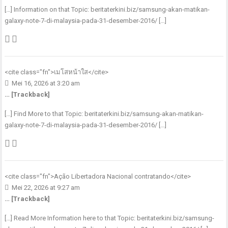
[…] Information on that Topic: beritaterkini.biz/samsung-akan-matikan-
galaxy-note-7-di-malaysia-pada-31-desember-2016/ […]
<cite class="fn">
เมโสหน้าใส
</cite>
Mei 16, 2026 at 3:20 am
… [Trackback]
[…] Find More to that Topic: beritaterkini.biz/samsung-akan-matikan-
galaxy-note-7-di-malaysia-pada-31-desember-2016/ […]
<cite class="fn">
Ação Libertadora Nacional contratando
</cite>
Mei 22, 2026 at 9:27 am
… [Trackback]
[…] Read More Information here to that Topic: beritaterkini.biz/samsung-