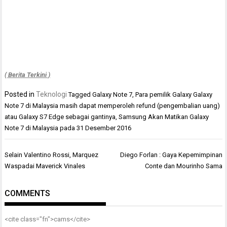
( Berita Terkini )
Posted in
Teknologi
Tagged
Galaxy Note 7
,
Para pemilik Galaxy Galaxy
Note 7 di Malaysia masih dapat memperoleh refund (pengembalian uang)
atau Galaxy S7 Edge sebagai gantinya
,
Samsung Akan Matikan Galaxy
Note 7 di Malaysia pada 31 Desember 2016
Navigasi
Selain Valentino Rossi, Marquez
Diego Forlan : Gaya Kepemimpinan
pos
Waspadai Maverick Vinales
Conte dan Mourinho Sama
COMMENTS
<cite class="fn">
cams
</cite>