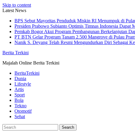
Skip to content
Latest News
BPS Sebut Mayoritas Penduduk Miskin RI Menumpuk di Pula
Presiden Prabowo Subianto Optimis Timnas Indonesia Dapat M
Pemkab Bogor Akui Program Pembangunan Berkelanjutan Da
PT BTN Gelar Program Tanam 2.500 Mangrove di Pulau Pra
Nanik S. Deyang Telah Resmi Mengundurkan Diri Sebagai K
Berita Terkini
Majalah Online Berita Terkini
BeritaTerkini
Dunia
Lifestyle
Artis
Sport
Bola
Tekno
Otomotif
Sehat