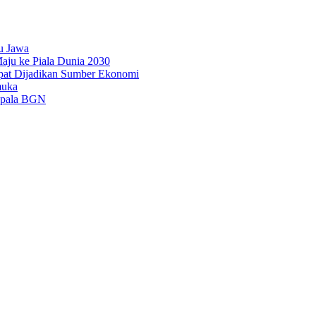
u Jawa
aju ke Piala Dunia 2030
pat Dijadikan Sumber Ekonomi
muka
epala BGN