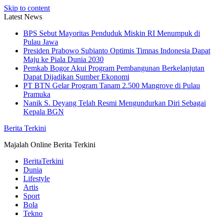
Skip to content
Latest News
BPS Sebut Mayoritas Penduduk Miskin RI Menumpuk di
Pulau Jawa
Presiden Prabowo Subianto Optimis Timnas Indonesia Dapat
Maju ke Piala Dunia 2030
Pemkab Bogor Akui Program Pembangunan Berkelanjutan
Dapat Dijadikan Sumber Ekonomi
PT BTN Gelar Program Tanam 2.500 Mangrove di Pulau
Pramuka
Nanik S. Deyang Telah Resmi Mengundurkan Diri Sebagai
Kepala BGN
Berita Terkini
Majalah Online Berita Terkini
BeritaTerkini
Dunia
Lifestyle
Artis
Sport
Bola
Tekno