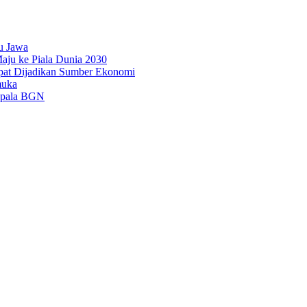
u Jawa
aju ke Piala Dunia 2030
pat Dijadikan Sumber Ekonomi
muka
epala BGN