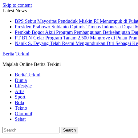
Skip to content
Latest News
BPS Sebut Mayoritas Penduduk Miskin RI Menumpuk di Pula
Presiden Prabowo Subianto Optimis Timnas Indonesia Dapat M
Pemkab Bogor Akui Program Pembangunan Berkelanjutan Da
PT BTN Gelar Program Tanam 2.500 Mangrove di Pulau Pra
Nanik S. Deyang Telah Resmi Mengundurkan Diri Sebagai K
Berita Terkini
Majalah Online Berita Terkini
BeritaTerkini
Dunia
Lifestyle
Artis
Sport
Bola
Tekno
Otomotif
Sehat