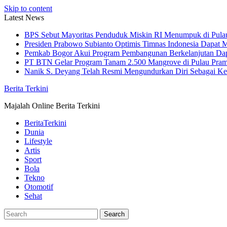
Skip to content
Latest News
BPS Sebut Mayoritas Penduduk Miskin RI Menumpuk di Pula
Presiden Prabowo Subianto Optimis Timnas Indonesia Dapat M
Pemkab Bogor Akui Program Pembangunan Berkelanjutan Da
PT BTN Gelar Program Tanam 2.500 Mangrove di Pulau Pra
Nanik S. Deyang Telah Resmi Mengundurkan Diri Sebagai K
Berita Terkini
Majalah Online Berita Terkini
BeritaTerkini
Dunia
Lifestyle
Artis
Sport
Bola
Tekno
Otomotif
Sehat