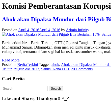
Komisi Pemberantasan Korupsi
Ahok akan Dipaksa Mundur dari Pilgub B
Posted on
April 4, 2016
April 4, 2016
by
Admin Infinity
Beritaterkini.biz – Berita Terkini, OTT ( Operasi Tangkap Tangan
Muhammad Sanusi. Diharapkan akan menjadi pintu masuk dikalangan 
cukup vokal, terutama dalam segi hal kasus-kasus sumber waras,
Read More
Posted in
BeritaTerkini
Tagged
ahok
,
Ahok akan Dipaksa Mundur dar
Triliun
,
pilgub dki 2017
,
Sanusi Kena OTT
20 Comments
Cari Berita
Like and Share, Thankyou!! ^_^