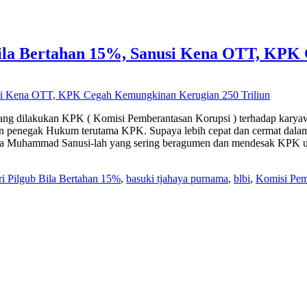
ila Bertahan 15%, Sanusi Kena OTT, KPK 
 ) yang dilakukan KPK ( Komisi Pemberantasan Korupsi ) terhadap k
penegak Hukum terutama KPK. Supaya lebih cepat dan cermat dalam m
 maka Muhammad Sanusi-lah yang sering beragumen dan mendesak KPK
i Pilgub Bila Bertahan 15%
,
basuki tjahaya purnama
,
blbi
,
Komisi Pem