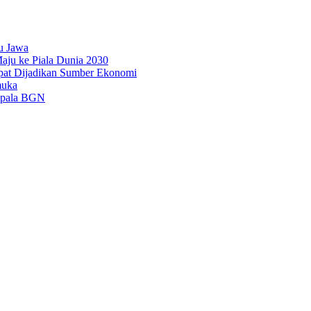
u Jawa
aju ke Piala Dunia 2030
pat Dijadikan Sumber Ekonomi
muka
epala BGN