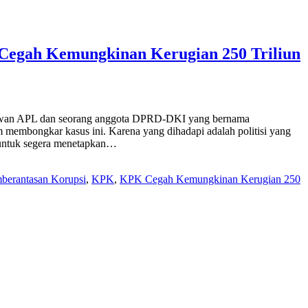
Cegah Kemungkinan Kerugian 250 Triliun
aryawan APL dan seorang anggota DPRD-DKI yang bernama
embongkar kasus ini. Karena yang dihadapi adalah politisi yang
 untuk segera menetapkan…
berantasan Korupsi
,
KPK
,
KPK Cegah Kemungkinan Kerugian 250