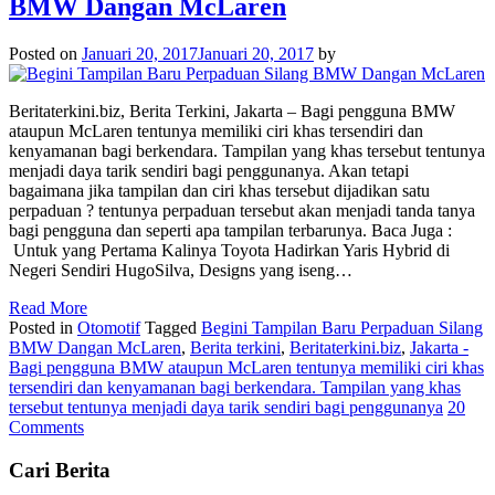
BMW Dangan McLaren
Posted on
Januari 20, 2017
Januari 20, 2017
by
Beritaterkini.biz, Berita Terkini, Jakarta – Bagi pengguna BMW
ataupun McLaren tentunya memiliki ciri khas tersendiri dan
kenyamanan bagi berkendara. Tampilan yang khas tersebut tentunya
menjadi daya tarik sendiri bagi penggunanya. Akan tetapi
bagaimana jika tampilan dan ciri khas tersebut dijadikan satu
perpaduan ? tentunya perpaduan tersebut akan menjadi tanda tanya
bagi pengguna dan seperti apa tampilan terbarunya. Baca Juga :
Untuk yang Pertama Kalinya Toyota Hadirkan Yaris Hybrid di
Negeri Sendiri HugoSilva, Designs yang iseng…
Read More
Posted in
Otomotif
Tagged
Begini Tampilan Baru Perpaduan Silang
BMW Dangan McLaren
,
Berita terkini
,
Beritaterkini.biz
,
Jakarta -
Bagi pengguna BMW ataupun McLaren tentunya memiliki ciri khas
tersendiri dan kenyamanan bagi berkendara. Tampilan yang khas
tersebut tentunya menjadi daya tarik sendiri bagi penggunanya
20
Comments
Cari Berita