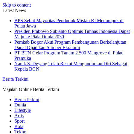
Skip to content
Latest News
BPS Sebut Mayoritas Penduduk Miskin RI Menumpuk di
Pulau Jawa
Presiden Prabowo Subianto Optimis Timnas Indonesia Dapat
Maju ke Piala Dunia 2030
Pemkab Bogor Akui Program Pembangunan Berkelanjutan
Dapat Dijadikan Sumber Ekonomi
PT BTN Gelar Program Tanam 2.500 Mangrove di Pulau
Pramuka
Nanik S. Deyang Telah Resmi Mengundurkan Diri Sebagai
Kepala BGN
Berita Terkini
Majalah Online Berita Terkini
BeritaTerkini
Dunia
Lifestyle
Artis
Sport
Bola
Tekno