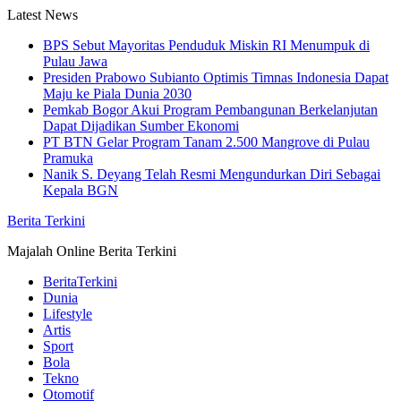
Skip
Latest News
to
BPS Sebut Mayoritas Penduduk Miskin RI Menumpuk di
content
Pulau Jawa
Presiden Prabowo Subianto Optimis Timnas Indonesia Dapat
Maju ke Piala Dunia 2030
Pemkab Bogor Akui Program Pembangunan Berkelanjutan
Dapat Dijadikan Sumber Ekonomi
PT BTN Gelar Program Tanam 2.500 Mangrove di Pulau
Pramuka
Nanik S. Deyang Telah Resmi Mengundurkan Diri Sebagai
Kepala BGN
Berita Terkini
Majalah Online Berita Terkini
BeritaTerkini
Dunia
Lifestyle
Artis
Sport
Bola
Tekno
Otomotif