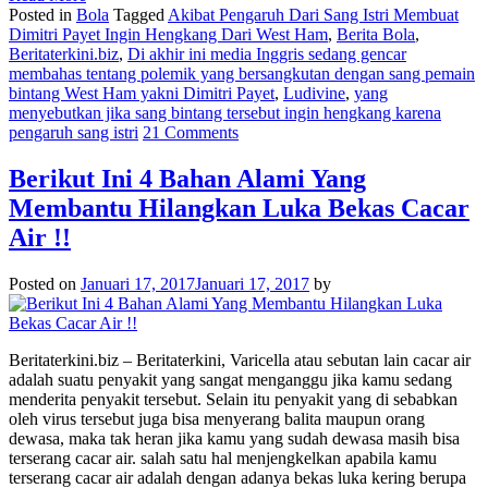
Posted in
Bola
Tagged
Akibat Pengaruh Dari Sang Istri Membuat
Dimitri Payet Ingin Hengkang Dari West Ham
,
Berita Bola
,
Beritaterkini.biz
,
Di akhir ini media Inggris sedang gencar
membahas tentang polemik yang bersangkutan dengan sang pemain
bintang West Ham yakni Dimitri Payet
,
Ludivine
,
yang
menyebutkan jika sang bintang tersebut ingin hengkang karena
pengaruh sang istri
21 Comments
Berikut Ini 4 Bahan Alami Yang
Membantu Hilangkan Luka Bekas Cacar
Air !!
Posted on
Januari 17, 2017
Januari 17, 2017
by
Beritaterkini.biz – Beritaterkini, Varicella atau sebutan lain cacar air
adalah suatu penyakit yang sangat menganggu jika kamu sedang
menderita penyakit tersebut. Selain itu penyakit yang di sebabkan
oleh virus tersebut juga bisa menyerang balita maupun orang
dewasa, maka tak heran jika kamu yang sudah dewasa masih bisa
terserang cacar air. salah satu hal menjengkelkan apabila kamu
terserang cacar air adalah dengan adanya bekas luka kering berupa