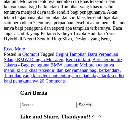
ataupun McLaren tentunya memiliki ciri khas tersendiri dan
kenyamanan bagi berkendara. Tampilan yang khas tersebut
tentunya menjadi daya tarik sendiri bagi penggunanya. Akan
tetapi bagaimana jika tampilan dan ciri khas tersebut dijadikan
satu perpaduan ? tentunya perpaduan tersebut akan menjadi tanda
tanya bagi pengguna dan seperti apa tampilan terbarunya. Baca
Juga : Untuk yang Pertama Kalinya Toyota Hadirkan Yaris
Hybrid di Negeri Sendiri HugoSilva, Designs yang iseng…
Read More
Posted in
Otomotif
Tagged
Begini Tampilan Baru Perpaduan
Silang BMW Dangan McLaren
,
Berita terkini
,
Beritaterkini.biz
,
Jakarta - Bagi pengguna BMW ataupun McLaren tentunya
memiliki ciri khas tersendiri dan kenyamanan bagi berkendara.
Tampilan yang khas tersebut tentunya menjadi daya tarik sendiri
bagi penggunanya
20 Comments
Cari Berita
Like and Share, Thankyou!! ^_^