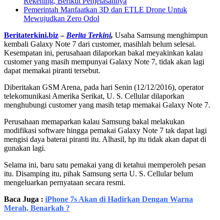
Rekening, Berikut Penjelasannya
Pemerintah Manfaatkan 3D dan ETLE Drone Untuk
Mewujudkan Zero Odol
Beritaterkini.biz
–
Berita Terkini
,
Usaha Samsung menghimpun
kembali Galaxy Note 7 dari customer, masihlah belum selesai.
Kesempatan ini, perusahaan dilaporkan bakal meyakinkan kalau
customer yang masih mempunyai Galaxy Note 7, tidak akan lagi
dapat memakai piranti tersebut.
Diberitakan GSM Arena, pada hari Senin (12/12/2016), operator
telekomunikasi Amerika Serikat, U. S. Cellular dilaporkan
menghubungi customer yang masih tetap memakai Galaxy Note 7.
Perusahaan memaparkan kalau Samsung bakal melakukan
modifikasi software hingga pemakai Galaxy Note 7 tak dapat lagi
mengisi daya baterai piranti itu. Alhasil, hp itu tidak akan dapat di
gunakan lagi.
Selama ini, baru satu pemakai yang di ketahui memperoleh pesan
itu. Disamping itu, pihak Samsung serta U. S. Cellular belum
mengeluarkan pernyataan secara resmi.
Baca Juga :
iPhone 7s Akan di Hadirkan Dengan Warna
Merah, Benarkah ?