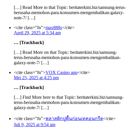
[…] Read More to that Topic: beritaterkini.biz/samsung-terus-
berusaha-memohon-para-konsumen-mengembalikan-galaxy-
note-7/ […]
<cite class="fn">
max888s
</cite>
April 29, 2025 at 5:34 am
… [Trackback]
[…] Read More on that Topic: beritaterkini.biz/samsung-
terus-berusaha-memohon-para-konsumen-mengembalikan-
galaxy-note-7/ […]
<cite class="fn">
VOX Casino app
</cite>
Mei 25, 2025 at 4:25 pm
… [Trackback]
[…] Find More here to that Topic: beritaterkini.biz/samsung-
terus-berusaha-memohon-para-konsumen-mengembalikan-
galaxy-note-7/ […]
<cite class="fn">
พลาสติกปูพื้นก่อนเทคอนกรีต
</cite>
Juli 9, 2025 at 9:54 am