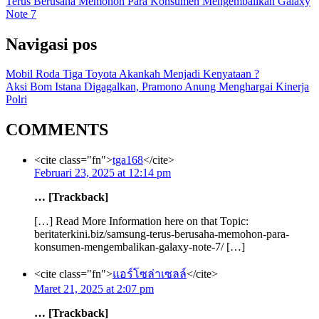
Terus Berusaha Memohon Para Konsumen Mengembalikan Galaxy
Note 7
Navigasi pos
Mobil Roda Tiga Toyota Akankah Menjadi Kenyataan ?
Aksi Bom Istana Digagalkan, Pramono Anung Menghargai Kinerja
Polri
COMMENTS
<cite class="fn">
tga168
</cite>
Februari 23, 2025 at 12:14 pm
… [Trackback]
[…] Read More Information here on that Topic:
beritaterkini.biz/samsung-terus-berusaha-memohon-para-
konsumen-mengembalikan-galaxy-note-7/ […]
<cite class="fn">
แอร์โซล่าเซลล์
</cite>
Maret 21, 2025 at 2:07 pm
… [Trackback]