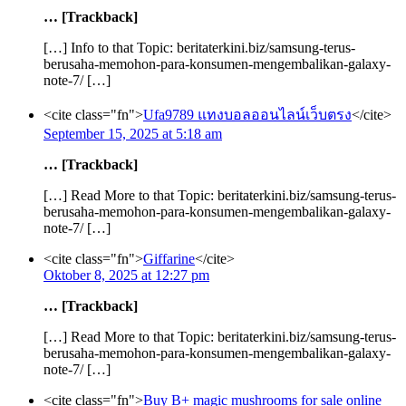
… [Trackback]
[…] Info to that Topic: beritaterkini.biz/samsung-terus-
berusaha-memohon-para-konsumen-mengembalikan-galaxy-
note-7/ […]
<cite class="fn">
Ufa9789 แทงบอลออนไลน์เว็บตรง
</cite>
September 15, 2025 at 5:18 am
… [Trackback]
[…] Read More to that Topic: beritaterkini.biz/samsung-terus-
berusaha-memohon-para-konsumen-mengembalikan-galaxy-
note-7/ […]
<cite class="fn">
Giffarine
</cite>
Oktober 8, 2025 at 12:27 pm
… [Trackback]
[…] Read More to that Topic: beritaterkini.biz/samsung-terus-
berusaha-memohon-para-konsumen-mengembalikan-galaxy-
note-7/ […]
<cite class="fn">
Buy B+ magic mushrooms for sale online