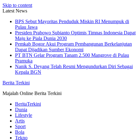
Skip to content
Latest News
BPS Sebut Mayoritas Penduduk Miskin RI Menumpuk di
Pulau Jawa
Presiden Prabowo Subianto Optimis Timnas Indonesia Dapat
Maju ke Piala Dunia 2030
Pemkab Bogor Akui Program Pembangunan Berkelanjutan
Dapat Dijadikan Sumber Ekonomi
PT BTN Gelar Program Tanam 2.500 Mangrove di Pulau
Pramuka
Nanik S. Deyang Telah Resmi Mengundurkan Diri Sebagai
Kepala BGN
Berita Terkini
Majalah Online Berita Terkini
BeritaTerkini
Dunia
Lifestyle
Artis
Sport
Bola
Tekno