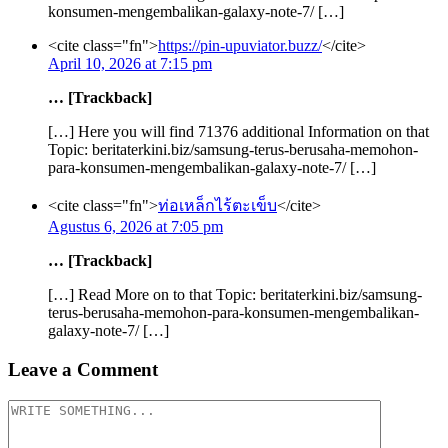
konsumen-mengembalikan-galaxy-note-7/ […]
<cite class="fn">
https://pin-upuviator.buzz/
</cite>
April 10, 2026 at 7:15 pm
… [Trackback]
[…] Here you will find 71376 additional Information on that
Topic: beritaterkini.biz/samsung-terus-berusaha-memohon-
para-konsumen-mengembalikan-galaxy-note-7/ […]
<cite class="fn">
ท่อเหล็กไร้ตะเข็บ
</cite>
Agustus 6, 2026 at 7:05 pm
… [Trackback]
[…] Read More on to that Topic: beritaterkini.biz/samsung-
terus-berusaha-memohon-para-konsumen-mengembalikan-
galaxy-note-7/ […]
Leave a Comment