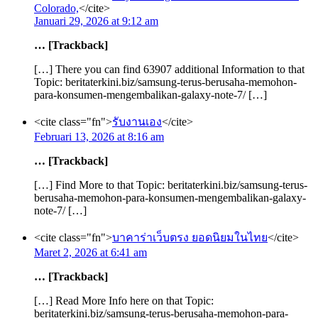
Colorado,
</cite>
Januari 29, 2026 at 9:12 am
… [Trackback]
[…] There you can find 63907 additional Information to that
Topic: beritaterkini.biz/samsung-terus-berusaha-memohon-
para-konsumen-mengembalikan-galaxy-note-7/ […]
<cite class="fn">
รับงานเอง
</cite>
Februari 13, 2026 at 8:16 am
… [Trackback]
[…] Find More to that Topic: beritaterkini.biz/samsung-terus-
berusaha-memohon-para-konsumen-mengembalikan-galaxy-
note-7/ […]
<cite class="fn">
บาคาร่าเว็บตรง ยอดนิยมในไทย
</cite>
Maret 2, 2026 at 6:41 am
… [Trackback]
[…] Read More Info here on that Topic:
beritaterkini.biz/samsung-terus-berusaha-memohon-para-