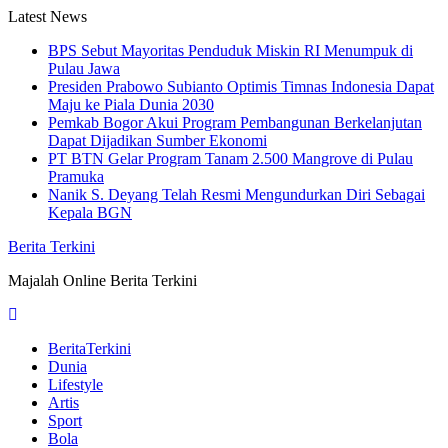
Skip
Latest News
to
BPS Sebut Mayoritas Penduduk Miskin RI Menumpuk di
content
Pulau Jawa
Presiden Prabowo Subianto Optimis Timnas Indonesia Dapat
Maju ke Piala Dunia 2030
Pemkab Bogor Akui Program Pembangunan Berkelanjutan
Dapat Dijadikan Sumber Ekonomi
PT BTN Gelar Program Tanam 2.500 Mangrove di Pulau
Pramuka
Nanik S. Deyang Telah Resmi Mengundurkan Diri Sebagai
Kepala BGN
Berita Terkini
Majalah Online Berita Terkini
BeritaTerkini
Dunia
Lifestyle
Artis
Sport
Bola