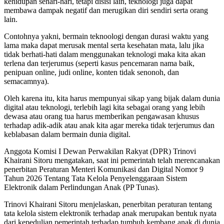
kehidupan sehari-hari, tetapi disisi lain, teknologi juga dapat
membawa dampak negatif dan merugikan diri sendiri serta orang
lain.
Contohnya yakni, bermain teknoologi dengan durasi waktu yang
lama maka dapat merusak mental serta kesehatan mata, lalu jika
tidak berhati-hati dalam menggunakan teknologi maka kita akan
terlena dan terjerumus (seperti kasus pencemaran nama baik,
penipuan online, judi online, konten tidak senonoh, dan
semacamnya).
Oleh karena itu, kita harus mempunyai sikap yang bijak dalam dunia
digital atau teknologi, terlebih lagi kita sebagai orang yang lebih
dewasa atau orang tua harus memberikan pengawasan khusus
terhadap adik-adik atau anak kita agar mereka tidak terjerumus dan
keblabasan dalam bermain dunia digital.
Anggota Komisi I Dewan Perwakilan Rakyat (DPR) Trinovi
Khairani Sitoru mengatakan, saat ini pemerintah telah merencanakan
penerbitan Peraturan Menteri Komunikasi dan Digital Nomor 9
Tahun 2026 Tentang Tata Kelola Penyelenggaraan Sistem
Elektronik dalam Perlindungan Anak (PP Tunas).
Trinovi Khairani Sitoru menjelaskan, penerbitan peraturan tentang
tata kelola sistem elektronik terhadap anak merupakan bentuk nyata
dari kepedulian pemerintah terhadap tumbuh kembang anak di dunia