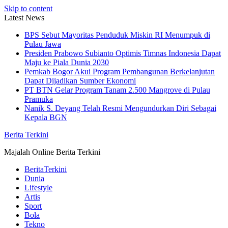
Skip to content
Latest News
BPS Sebut Mayoritas Penduduk Miskin RI Menumpuk di
Pulau Jawa
Presiden Prabowo Subianto Optimis Timnas Indonesia Dapat
Maju ke Piala Dunia 2030
Pemkab Bogor Akui Program Pembangunan Berkelanjutan
Dapat Dijadikan Sumber Ekonomi
PT BTN Gelar Program Tanam 2.500 Mangrove di Pulau
Pramuka
Nanik S. Deyang Telah Resmi Mengundurkan Diri Sebagai
Kepala BGN
Berita Terkini
Majalah Online Berita Terkini
BeritaTerkini
Dunia
Lifestyle
Artis
Sport
Bola
Tekno