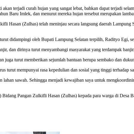
akan terjadi curah hujan yang sangat lebat, bahkan dapat terjadi sela
Tahun Baru Imlek, dan menurut mereka hujan tersebut merupakan lam
lkifli Hasan (Zulhas) telah meninjau secara langsung daerah Lampung
ut didampingi oleh Bupati Lampung Selatan terpilih, Radityo Egi, serta
anjir, dan dirinya turut menyambangi masyarakat yang terdampak banjir
an juga turut memberikan sejumlah bantuan berupa sembako dan dukun
arus turut mempunyai rasa kepedulian dan sosial yang tinggi terhadap sa
dan lahan sawah. Sehingga menjadi kewajiban saya untuk mengkoordinir
o) Bidang Pangan Zulkifli Hasan (Zulhas) kepada para warga di Desa