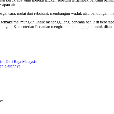
g hal buruk apa yang mereka lalukan sebelum terdampak bencana banji
sapan air.
rbagai cara, mulai dari reboisasi, membangun waduk atau bendungan, me
 semaksimal mungkin untuk menanggulangi bencana banjir di beberapa 
dungan, Kementerian Pertanian mengirim bibit dan pupuk untuk dita
ah Dari Raja Malaysia
enjelasannya
rve