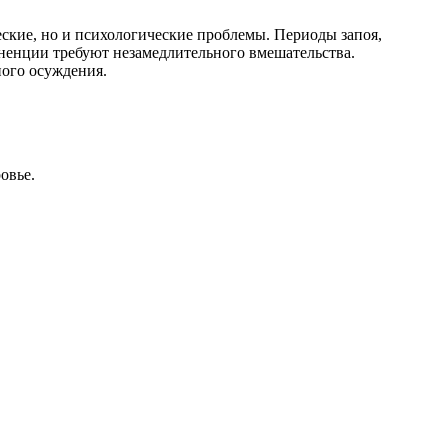
еские, но и психологические проблемы. Периоды запоя,
ненции требуют незамедлительного вмешательства.
ого осуждения.
овье.