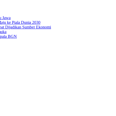
u Jawa
aju ke Piala Dunia 2030
pat Dijadikan Sumber Ekonomi
muka
epala BGN