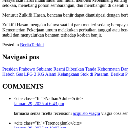
Masyarakat harus mulai sadar dan mulai menoleh kebelakang tentan
selokan, menebang pohon sembarangan, dan membangun di daerah re
Menurut Zulkifli Hasan, bencana banjir dapat diantisipasi dengan be
Zulkifli Hasan mengaku bahwa saat ini para menteri sedang berupaya
Kementerian Pekerjaan umum melakukan perbaikan tanggul atau ben
stabil dan menyalurkan bantuan terhadap korban banjir.
Posted in
BeritaTerkini
Navigasi pos
Presiden Prabowo Subianto Resmi Diberikan Tanda Kehormatan Darj
Heboh Gas LPG 3 KG Alami Kelangkaan Stok di Pasaran, Berikut P
COMMENTS
<cite class="fn">NathanAdubs</cite>
Januari 29, 2025 at 6:43 pm
farmacia senza ricetta recensioni
acquisto viagra
viagra cosa se
<cite class="fn">Terenceglunk</cite>