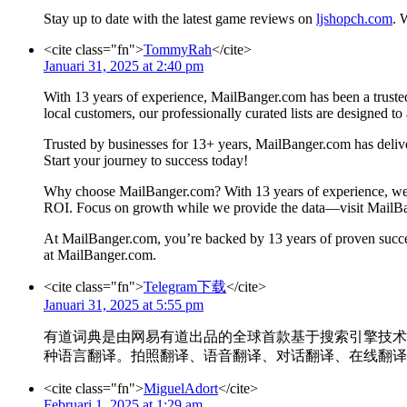
Stay up to date with the latest game reviews on
ljshopch.com
. 
<cite class="fn">
TommyRah
</cite>
Januari 31, 2025 at 2:40 pm
With 13 years of experience, MailBanger.com has been a trusted
local customers, our professionally curated lists are designed 
Trusted by businesses for 13+ years, MailBanger.com has delive
Start your journey to success today!
Why choose MailBanger.com? With 13 years of experience, we prov
ROI. Focus on growth while we provide the data—visit MailB
At MailBanger.com, you’re backed by 13 years of proven succes
at MailBanger.com.
<cite class="fn">
Telegram下载
</cite>
Januari 31, 2025 at 5:55 pm
有道词典是由网易有道出品的全球首款基于搜索引擎技术
种语言翻译。拍照翻译、语音翻译、对话翻译、在线翻
<cite class="fn">
MiguelAdort
</cite>
Februari 1, 2025 at 1:29 am