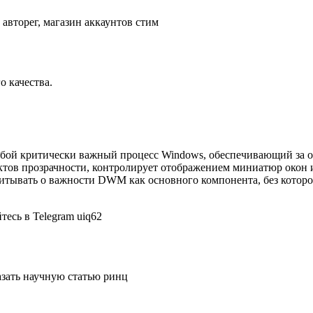
 авторег, магазин аккаунтов стим
 качества.
 собой критически важный процесс Windows, обеспечивающий за 
ктов прозрачности, контролирует отображением миниатюр окон 
читывать о важности DWM как основного компонента, без которо
тесь в Telegram uiq62
казать научную статью ринц