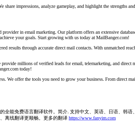
We share impressions, analyze gameplay, and highlight the strengths an
 provider in email marketing. Our platform offers an extensive database
to achieve your goals. Start growing with us today at MailBanger.com!
red results through accurate direct mail contacts. With unmatched reach
ide millions of verified leads for email, telemarketing, and direct mai
anger.com today!
s. We offer the tools you need to grow your business. From direct mail
的全能免费语言翻译软件。简介. 支持中文、英语、日语、韩语
译、离线翻译更顺畅。更多的翻译
https://www.fanyim.com