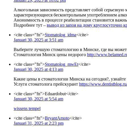
Januari 29, 2025 at 10:02 pm
Алкогольная зависимость представляет собой серьезную 
характеризующиеся бесконтрольным употреблением алког
Анонимность в процессе реабилитации становится важн
Подробнее тут –
вывод из запоя на дому круглосуточно к
<cite class="fn">
Stomatolog_idma
</cite>
Januari 30, 2025 at 3:51 am
Выберите лучшую стоматологию в Минске, где вы можете 
Стоматология Минск цены недорого
http://www.belamed.r
<cite class="fn">
Stomatolog_mwEt
</cite>
Januari 30, 2025 at 4:13 am
Какие цены в стоматологии Минска на сегодня?, узнайте 
Услуги стоматолога прейскурант
https://www.dentistblog.ru
<cite class="fn">Eduardobut</cite>
Januari 30, 2025 at 5:54 am
wissens tempel
<cite class="fn">
BryantAmoto
</cite>
Januari 31, 2025 at 2:23 pm