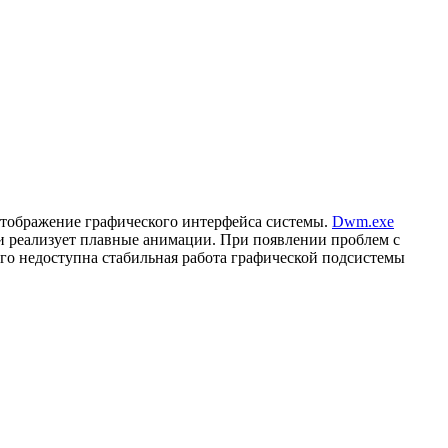
отображение графического интерфейса системы.
Dwm.exe
и реализует плавные анимации. При появлении проблем с
го недоступна стабильная работа графической подсистемы