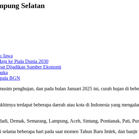
mpung Selatan
u Jawa
aju ke Piala Dunia 2030
pat Dijadikan Sumber Ekonomi
muka
epala BGN
i musim penghujan, dan pada bulan Januari 2025 ini, curah hujan di beb
akhirnya terdapat beberapa daerah atau kota di Indonesia yang mengal
wodadi, Demak, Semarang, Lampung, Aceh, Sintang, Pontianak, Pati, Pur
i selama beberapa hari pada saat momen Tahun Baru Imlek, dan banjir 