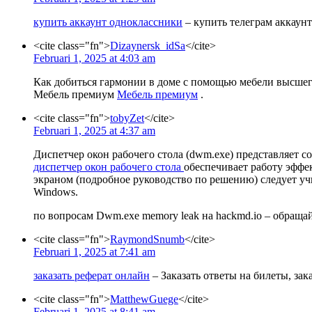
купить аккаунт одноклассники
– купить телеграм аккаунт
<cite class="fn">
Dizaynersk_idSa
</cite>
Februari 1, 2025 at 4:03 am
Как добиться гармонии в доме с помощью мебели высшего
Мебель премиум
Мебель премиум
.
<cite class="fn">
tobyZet
</cite>
Februari 1, 2025 at 4:37 am
Диспетчер окон рабочего стола (dwm.exe) представляет
диспетчер окон рабочего стола
обеспечивает работу эффе
экраном (подробное руководство по решению) следует у
Windows.
по вопросам Dwm.exe memory leak на hackmd.io – обращай
<cite class="fn">
RaymondSnumb
</cite>
Februari 1, 2025 at 7:41 am
заказать реферат онлайн
– Заказать ответы на билеты, за
<cite class="fn">
MatthewGuege
</cite>
Februari 1, 2025 at 8:41 am