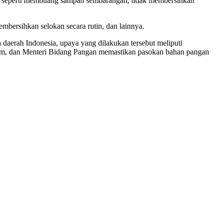
r, seperti membuang sampah sembarangan, tidak membersihkan
mbersihkan selokan secara rutin, dan lainnya.
daerah Indonesia, upaya yang dilakukan tersebut meliputi
nam, dan Menteri Bidang Pangan memastikan pasokan bahan pangan