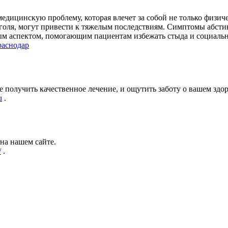
медицинскую проблему, которая влечет за собой не только физич
оля, могут привести к тяжелым последствиям. Симптомы абсти
ым аспектом, помогающим пациентам избежать стыда и социальн
раснодар
получить качественное лечение, и ощутить заботу о вашем здор
u
.
на нашем сайте.
/
.