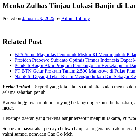
Menko Zulhas Tinjau Lokasi Banjir di La
Posted on
Januari 29, 2025
by
Admin Infinity
Related Post
BPS Sebut Mayoritas Penduduk Miskin RI Menumpuk di Pula
Presiden Prabowo Subianto Optimis Timnas Indonesia Dapat M
Pemkab Bogor Akui Program Pembangunan Berkelanjutan Da
PT BTN Gelar Program Tanam 2.500 Mangrove di Pulau Pra
Nanik S. Deyang Telah Resmi Mengundurkan Diri Sebagai K
Berita Terkini –
Seperti yang kita tahu, saat ini kita sudah memasuk
selama seharian penuh.
Karena tingginya curah hujan yang berlangsung selama berhari-hari, 
meter.
Beberapa daerah yang terkena banjir tersebut meliputi Jakarta, Pur
Sebagian masyarakat percaya bahwa banjir atau genangan akan terjad
yakni sampai perayaan Cap Go Meh.