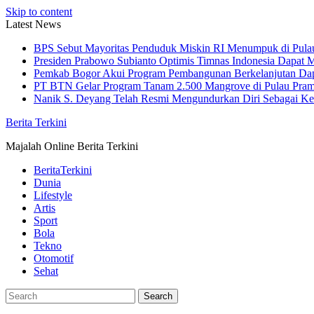
Skip to content
Latest News
BPS Sebut Mayoritas Penduduk Miskin RI Menumpuk di Pula
Presiden Prabowo Subianto Optimis Timnas Indonesia Dapat M
Pemkab Bogor Akui Program Pembangunan Berkelanjutan Da
PT BTN Gelar Program Tanam 2.500 Mangrove di Pulau Pra
Nanik S. Deyang Telah Resmi Mengundurkan Diri Sebagai K
Berita Terkini
Majalah Online Berita Terkini
BeritaTerkini
Dunia
Lifestyle
Artis
Sport
Bola
Tekno
Otomotif
Sehat