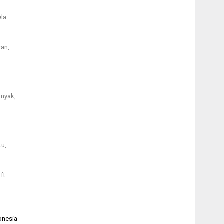
ela –
wan,
anyak,
tu,
ft.
onesia