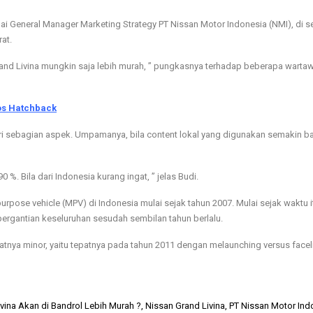
i General Manager Marketing Strategy PT Nissan Motor Indonesia (NMI), di s
at.
Grand Livina mungkin saja lebih murah, ” pungkasnya terhadap beberapa warta
os Hatchback
ri sebagian aspek. Umpamanya, bila content lokal yang digunakan semakin b
0 %. Bila dari Indonesia kurang ingat, ” jelas Budi.
urpose vehicle (MPV) di Indonesia mulai sejak tahun 2007. Mulai sejak waktu i
pergantian keseluruhan sesudah sembilan tahun berlalu.
nya minor, yaitu tepatnya pada tahun 2011 dengan melaunching versus faceli
vina Akan di Bandrol Lebih Murah ?
,
Nissan Grand Livina
,
PT Nissan Motor Ind