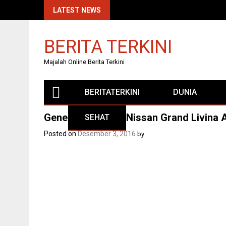
Skip
LATEST NEWS
to
content
BERITA TERKINI
Majalah Online Berita Terkini
BERITATERKINI
DUNIA
Generasi Terbaru Nissan Grand Livina 
SEHAT
Posted on
Desember 3, 2016
by