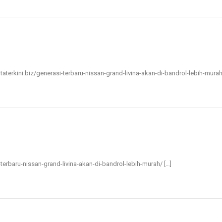
itaterkini.biz/generasi-terbaru-nissan-grand-livina-akan-di-bandrol-lebih-murah
i-terbaru-nissan-grand-livina-akan-di-bandrol-lebih-murah/ […]