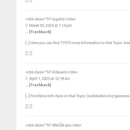
<cite class="fn">
pgslot
</cite>
Maret 30, 2025 at 1:14 pm
… [Trackback]
[…] Here you can find 77575 more Information to that Topic: ber
<cite class="fn">
Edward
</cite>
April 1, 2025 at 12:18 am
… [Trackback]
[…] Find More Info here on that Topic: beritaterkini.biz/generas
<cite class="fn">
ติดเน็ต ais
</cite>