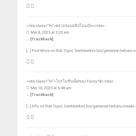
<cite class="fn">
ตรวจสอบสลิปโอนเงิน
</cite>
Mei 8, 2025 at 3:20 am
… [Trackback]
[…] Find More on that Topic: beritaterkini.biz/generasi-terbaru-
<cite class="fn">
โปรโมชั่นเด็ดของ Funny18
</cite>
Mei 10, 2025 at 6:48 am
… [Trackback]
[…] Info on that Topic: beritaterkini.biz/generasi-terbaru-nissa