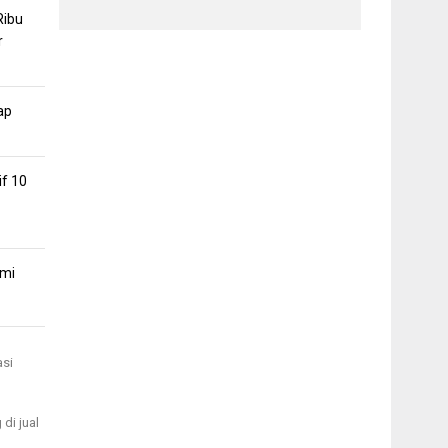
Ribu
r
ap
if 10
smi
asi
di jual