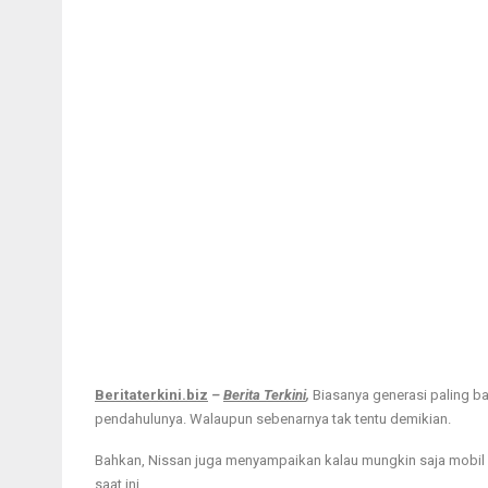
Beritaterkini.biz
–
Berita Terkini
,
Biasanya generasi paling ba
pendahulunya. Walaupun sebenarnya tak tentu demikian.
Bahkan, Nissan juga menyampaikan kalau mungkin saja mobil an
saat ini.