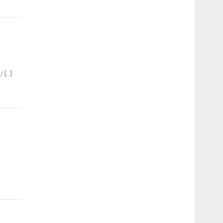
/ […]