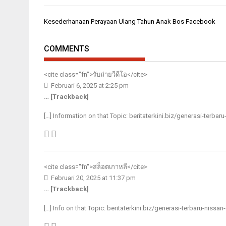
Navigasi
Kesederhanaan Perayaan Ulang Tahun Anak Bos Facebook
pos
COMMENTS
<cite class="fn">
รับถ่ายวีดีโอ
</cite>
Februari 6, 2025 at 2:25 pm
… [Trackback]
[…] Information on that Topic: beritaterkini.biz/generasi-terbar
<cite class="fn">
สล็อตเกาหลี
</cite>
Februari 20, 2025 at 11:37 pm
… [Trackback]
[…] Info on that Topic: beritaterkini.biz/generasi-terbaru-nissa