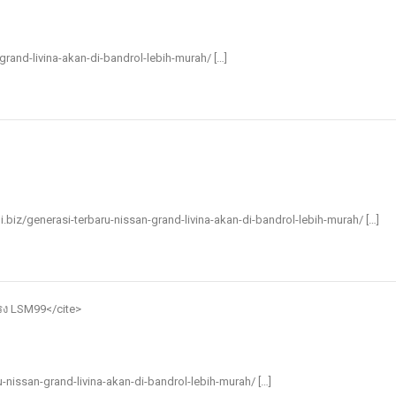
n-grand-livina-akan-di-bandrol-lebih-murah/ […]
ini.biz/generasi-terbaru-nissan-grand-livina-akan-di-bandrol-lebih-murah/ […]
ตรง LSM99
</cite>
ru-nissan-grand-livina-akan-di-bandrol-lebih-murah/ […]