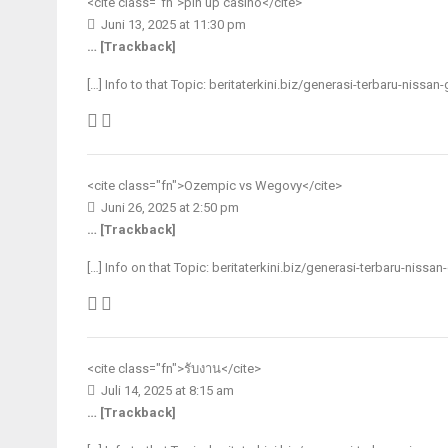
<cite class="fn">
pin up casino
</cite>
Juni 13, 2025 at 11:30 pm
… [Trackback]
[…] Info to that Topic: beritaterkini.biz/generasi-terbaru-nissan
<cite class="fn">
Ozempic vs Wegovy
</cite>
Juni 26, 2025 at 2:50 pm
… [Trackback]
[…] Info on that Topic: beritaterkini.biz/generasi-terbaru-nissa
<cite class="fn">
รับงาน
</cite>
Juli 14, 2025 at 8:15 am
… [Trackback]