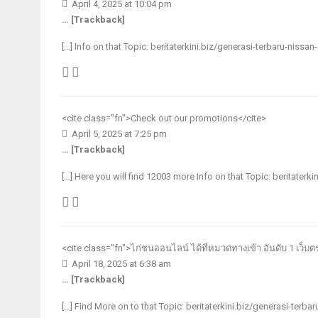
April 4, 2025 at 10:04 pm
… [Trackback]
[…] Info on that Topic: beritaterkini.biz/generasi-terbaru-nissa
<cite class="fn">
Check out our promotions
</cite>
April 5, 2025 at 7:25 pm
… [Trackback]
[…] Here you will find 12003 more Info on that Topic: beritaterk
<cite class="fn">
ไก่ชนออนไลน์ ได้ที่หมวดทางเข้า อันดับ 1 เว็บ
April 18, 2025 at 6:38 am
… [Trackback]
[…] Find More on to that Topic: beritaterkini.biz/generasi-terba