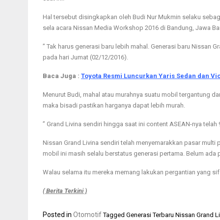
Hal tersebut disingkapkan oleh Budi Nur Mukmin selaku sebaga
sela acara Nissan Media Workshop 2016 di Bandung, Jawa Bar
” Tak harus generasi baru lebih mahal. Generasi baru Nissan 
pada hari Jumat (02/12/2016).
Baca Juga :
Toyota Resmi Luncurkan Yaris Sedan dan Vi
Menurut Budi, mahal atau murahnya suatu mobil tergantung da
maka bisadi pastikan harganya dapat lebih murah.
” Grand Livina sendiri hingga saat ini content ASEAN-nya telah 9
Nissan Grand Livina sendiri telah menyemarakkan pasar multi p
mobil ini masih selalu berstatus generasi pertama. Belum ada 
Walau selama itu mereka memang lakukan pergantian yang sifat
( Berita Terkini )
Posted in
Otomotif
Tagged
Generasi Terbaru Nissan Grand Li