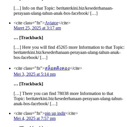
[…] Info on that Topic: beritaterkini.biz/kesederhanaan-
perayaan-ulang-tahun-anak-bos-facebook/ […]
<cite class="fn">
Aviator
</cite>
Maret 25, 2025 at 3:17 am
… [Trackback]
[…] Here you will find 45265 more Information to that Topic:
beritaterkini.biz/kesederhanaan-perayaan-ulang-tahun-anak-
bos-facebook/ […]
<cite class="fn">
สล็อตคิงคอง
</cite>
Mei 3, 2025 at 5:14 pm
… [Trackback]
[…] There you can find 78038 more Information to that
Topic: beritaterkini.biz/kesederhanaan-perayaan-ulang-tahun-
anak-bos-facebook/ […]
<cite class="fn">
pin up indir
</cite>
Mei 4, 2025 at 7:57 pm