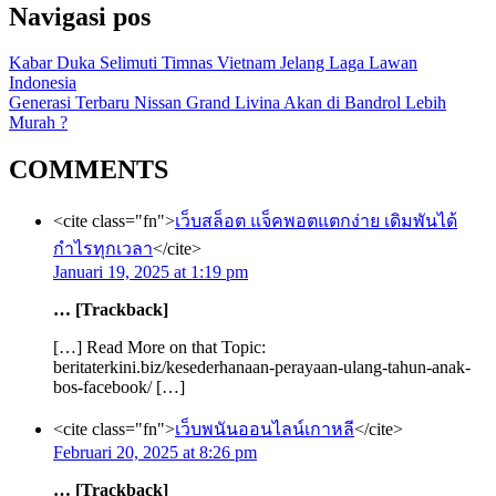
Navigasi pos
Kabar Duka Selimuti Timnas Vietnam Jelang Laga Lawan
Indonesia
Generasi Terbaru Nissan Grand Livina Akan di Bandrol Lebih
Murah ?
COMMENTS
<cite class="fn">
เว็บสล็อต แจ็คพอตแตกง่าย เดิมพันได้
กำไรทุกเวลา
</cite>
Januari 19, 2025 at 1:19 pm
… [Trackback]
[…] Read More on that Topic:
beritaterkini.biz/kesederhanaan-perayaan-ulang-tahun-anak-
bos-facebook/ […]
<cite class="fn">
เว็บพนันออนไลน์เกาหลี
</cite>
Februari 20, 2025 at 8:26 pm
… [Trackback]