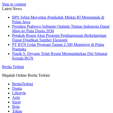
Skip to content
Latest News
BPS Sebut Mayoritas Penduduk Miskin RI Menumpuk di
Pulau Jawa
Presiden Prabowo Subianto Optimis Timnas Indonesia Dapat
Maju ke Piala Dunia 2030
Pemkab Bogor Akui Program Pembangunan Berkelanjutan
Dapat Dijadikan Sumber Ekonomi
PT BTN Gelar Program Tanam 2.500 Mangrove di Pulau
Pramuka
Nanik S. Deyang Telah Resmi Mengundurkan Diri Sebagai
Kepala BGN
Berita Terkini
Majalah Online Berita Terkini
BeritaTerkini
Dunia
Lifestyle
Artis
Sport
Bola
Tekno