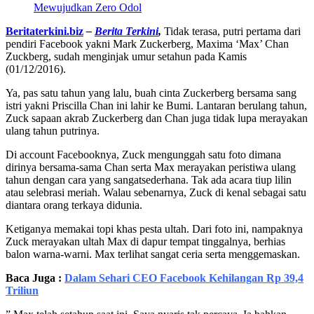
Mewujudkan Zero Odol
Beritaterkini.biz
–
Berita Terkini
,
Tidak terasa, putri pertama dari
pendiri Facebook yakni Mark Zuckerberg, Maxima ‘Max’ Chan
Zuckberg, sudah menginjak umur setahun pada Kamis
(01/12/2016).
Ya, pas satu tahun yang lalu, buah cinta Zuckerberg bersama sang
istri yakni Priscilla Chan ini lahir ke Bumi. Lantaran berulang tahun,
Zuck sapaan akrab Zuckerberg dan Chan juga tidak lupa merayakan
ulang tahun putrinya.
Di account Facebooknya, Zuck mengunggah satu foto dimana
dirinya bersama-sama Chan serta Max merayakan peristiwa ulang
tahun dengan cara yang sangatsederhana. Tak ada acara tiup lilin
atau selebrasi meriah. Walau sebenarnya, Zuck di kenal sebagai satu
diantara orang terkaya didunia.
Ketiganya memakai topi khas pesta ultah. Dari foto ini, nampaknya
Zuck merayakan ultah Max di dapur tempat tinggalnya, berhias
balon warna-warni. Max terlihat sangat ceria serta menggemaskan.
Baca Juga :
Dalam Sehari CEO Facebook Kehilangan Rp 39,4
Triliun