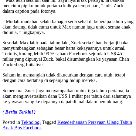
” Max telah setahun saat ini. Saya nyaris tak percaya. Ia bahkan
mencium pipiku untuk pertama kalinya tempo hari, ” tulis Zuck
dalam caption pada fotonya.
” Mudah-mudahan selalu bahagia serta sehat di beberapa tahun yang
akan datang, tidak cuma untuk Max namun juga untuk semua anak
didunia, ” ungkapnya.
Sesudah Max lahir pada tahun lalu, Zuck serta Chan berjanji bakal
menyumbangkan sebagian besar harta kekayaannya untuk amal.
Tertulis, kurang lebih 99 % saham Facebook sejumlah US$ 45
miliar yang dipunyai Zuck, bakal disumbangkan ke yayasan Chan
Zuckerberg Initiative.
Saham ini memanglah tidak dikucurkan dengan cara utuh, tetapi
dengan cara bertahap di sepanjang hidup mereka.
Sementara, Zuck juga menyampaikan untuk tiga tahun pertama, ia
akan menginvestasikan dana US$ 1 miliar per tahun dari sahamnya
ke yayasan yang ke depannya dapat di jual dalam bentuk uang.
( Berita Terkini )
Posted in
Teknologi
Tagged
Kesederhanaan Perayaan Ulang Tahun
Anak Bos Facebook