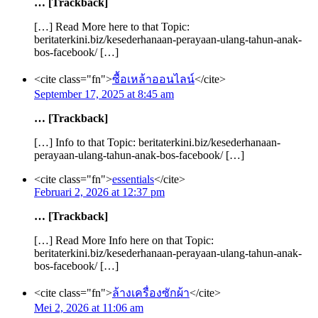
… [Trackback]
[…] Read More here to that Topic:
beritaterkini.biz/kesederhanaan-perayaan-ulang-tahun-anak-
bos-facebook/ […]
<cite class="fn">
ซื้อเหล้าออนไลน์
</cite>
September 17, 2025 at 8:45 am
… [Trackback]
[…] Info to that Topic: beritaterkini.biz/kesederhanaan-
perayaan-ulang-tahun-anak-bos-facebook/ […]
<cite class="fn">
essentials
</cite>
Februari 2, 2026 at 12:37 pm
… [Trackback]
[…] Read More Info here on that Topic:
beritaterkini.biz/kesederhanaan-perayaan-ulang-tahun-anak-
bos-facebook/ […]
<cite class="fn">
ล้างเครื่องซักผ้า
</cite>
Mei 2, 2026 at 11:06 am