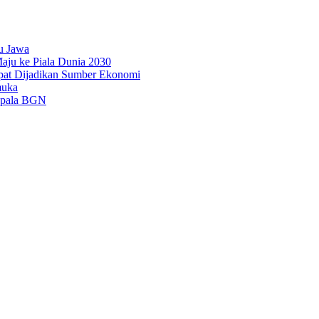
u Jawa
aju ke Piala Dunia 2030
pat Dijadikan Sumber Ekonomi
muka
epala BGN