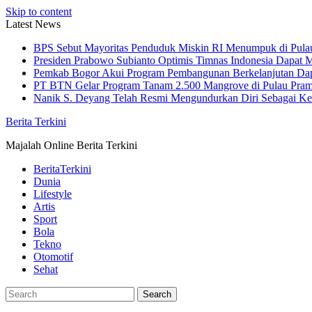
Skip to content
Latest News
BPS Sebut Mayoritas Penduduk Miskin RI Menumpuk di Pula
Presiden Prabowo Subianto Optimis Timnas Indonesia Dapat M
Pemkab Bogor Akui Program Pembangunan Berkelanjutan Da
PT BTN Gelar Program Tanam 2.500 Mangrove di Pulau Pra
Nanik S. Deyang Telah Resmi Mengundurkan Diri Sebagai K
Berita Terkini
Majalah Online Berita Terkini
BeritaTerkini
Dunia
Lifestyle
Artis
Sport
Bola
Tekno
Otomotif
Sehat