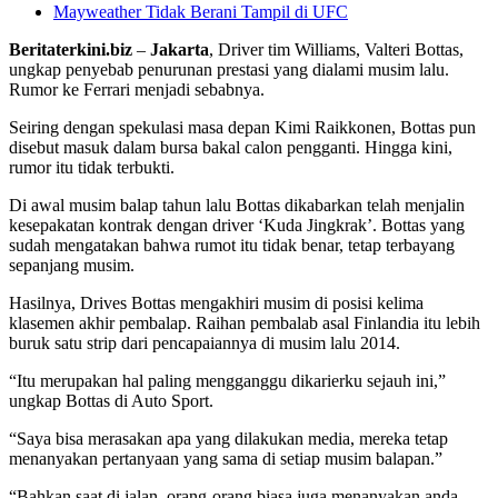
Mayweather Tidak Berani Tampil di UFC
Beritaterkini.biz
–
Jakarta
, Driver tim Williams, Valteri Bottas,
ungkap penyebab penurunan prestasi yang dialami musim lalu.
Rumor ke Ferrari menjadi sebabnya.
Seiring dengan spekulasi masa depan Kimi Raikkonen, Bottas pun
disebut masuk dalam bursa bakal calon pengganti. Hingga kini,
rumor itu tidak terbukti.
Di awal musim balap tahun lalu Bottas dikabarkan telah menjalin
kesepakatan kontrak dengan driver ‘Kuda Jingkrak’. Bottas yang
sudah mengatakan bahwa rumot itu tidak benar, tetap terbayang
sepanjang musim.
Hasilnya, Drives Bottas mengakhiri musim di posisi kelima
klasemen akhir pembalap. Raihan pembalab asal Finlandia itu lebih
buruk satu strip dari pencapaiannya di musim lalu 2014.
“Itu merupakan hal paling mengganggu dikarierku sejauh ini,”
ungkap Bottas di Auto Sport.
“Saya bisa merasakan apa yang dilakukan media, mereka tetap
menanyakan pertanyaan yang sama di setiap musim balapan.”
“Bahkan saat di jalan, orang-orang biasa juga menanyakan anda