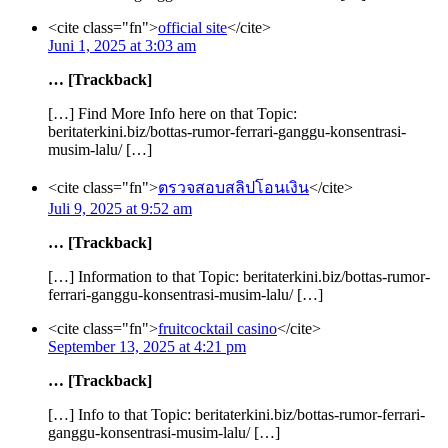
<cite class="fn">
official site
</cite>
Juni 1, 2025 at 3:03 am
… [Trackback]
[…] Find More Info here on that Topic:
beritaterkini.biz/bottas-rumor-ferrari-ganggu-konsentrasi-
musim-lalu/ […]
<cite class="fn">
ตรวจสอบสลิปโอนเงิน
</cite>
Juli 9, 2025 at 9:52 am
… [Trackback]
[…] Information to that Topic: beritaterkini.biz/bottas-rumor-
ferrari-ganggu-konsentrasi-musim-lalu/ […]
<cite class="fn">
fruitcocktail casino
</cite>
September 13, 2025 at 4:21 pm
… [Trackback]
[…] Info to that Topic: beritaterkini.biz/bottas-rumor-ferrari-
ganggu-konsentrasi-musim-lalu/ […]