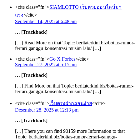
<cite class="fn">
SIAMLOTTO เว็บหวยออนไลน์มา
แรง
</cite>
September 14, 2025 at 6:48 am
… [Trackback]
[…] Read More on that Topic: beritaterkini.biz/bottas-rumor-
ferrari-ganggu-konsentrasi-musim-lalu/ […]
<cite class="fn">
Go X Forbes
</cite>
September 27, 2025 at 5:15 am
… [Trackback]
[…] Find More on that Topic: beritaterkini.biz/bottas-rumor-
ferrari-ganggu-konsentrasi-musim-lalu/ […]
<cite class="fn">
เว็บตรงฝากถอนง่าย
</cite>
Desember 28, 2025 at 12:13 pm
… [Trackback]
[…] There you can find 90159 more Information to that
Topic: beritaterkini.biz/bottas-rumor-ferrari-ganggu-