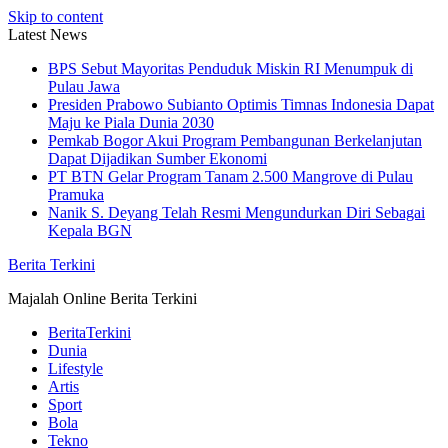
Skip to content
Latest News
BPS Sebut Mayoritas Penduduk Miskin RI Menumpuk di
Pulau Jawa
Presiden Prabowo Subianto Optimis Timnas Indonesia Dapat
Maju ke Piala Dunia 2030
Pemkab Bogor Akui Program Pembangunan Berkelanjutan
Dapat Dijadikan Sumber Ekonomi
PT BTN Gelar Program Tanam 2.500 Mangrove di Pulau
Pramuka
Nanik S. Deyang Telah Resmi Mengundurkan Diri Sebagai
Kepala BGN
Berita Terkini
Majalah Online Berita Terkini
BeritaTerkini
Dunia
Lifestyle
Artis
Sport
Bola
Tekno