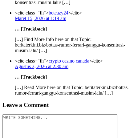
konsentrasi-musim-lalu/ […]
<cite class="fn">
beteazy24
</cite>
Maret 15, 2026 at 1:19 am
… [Trackback]
[…] Find More Info here on that Topic:
beritaterkini.biz/bottas-rumor-ferrari-ganggu-konsentrasi-
musim-lalu/ […]
<cite class="fn">
crypto casino canada
</cite>
Agustus 3, 2026 at 2:30 am
… [Trackback]
[…] Read More here on that Topic: beritaterkini.biz/bottas-
rumor-ferrari-ganggu-konsentrasi-musim-lalu/ […]
Leave a Comment