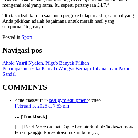
mengenai soal yang sama. Itu seperti pertanyaan 24/7.”
“Itu tak ideal, karena saat anda pergi ke balapan akhir, satu hal yang
Anda pikirkan adalah bagaimana untuk meraih hasil yang
sempurna.” tegasnya.
Posted in
Sport
Navigasi pos
Ahok: Yusril Nyalon, Pilgub Banyak Pilihan
Penampakan Jesika Kumala Wongso Berbaju Tahanan dan Pakai
Sandal
COMMENTS
<cite class="fn">
best gym equipment
</cite>
Februari 3, 2025 at 7:53 pm
… [Trackback]
[…] Read More on that Topic: beritaterkini.biz/bottas-rumor-
ferrari-ganggu-konsentrasi-musim-lalu/ […]