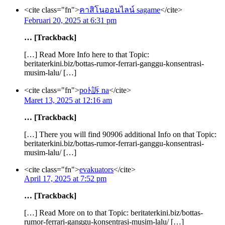
<cite class="fn">
คาสิโนออนไลน์ sagame
</cite>
Februari 20, 2025 at 6:31 pm
… [Trackback]
[…] Read More Info here to that Topic:
beritaterkini.biz/bottas-rumor-ferrari-ganggu-konsentrasi-
musim-lalu/ […]
<cite class="fn">
poﾄ訴 na
</cite>
Maret 13, 2025 at 12:16 am
… [Trackback]
[…] There you will find 90906 additional Info on that Topic:
beritaterkini.biz/bottas-rumor-ferrari-ganggu-konsentrasi-
musim-lalu/ […]
<cite class="fn">
evakuators
</cite>
April 17, 2025 at 7:52 pm
… [Trackback]
[…] Read More on to that Topic: beritaterkini.biz/bottas-
rumor-ferrari-ganggu-konsentrasi-musim-lalu/ […]