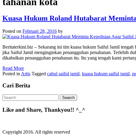
tahanan kota
Kuasa Hukum Roland Hutabarat Meminta K
Posted on
Februari 28, 2016
by
Beritaterkini.biz – Sekarang ini tim kuasa hukum Saiful Jamil tengah 
jika Saiful Jamil menginginkan penangguhan penahanan. Terlebih dul
dikabulkan penangguhan penahanan itu. Itu yang tengah kami pertany
Read More
Posted in
Artis
Tagged
cabul saiful jamil
,
kuasa hukum saiful jamil
,
pe
Cari Berita
Like and Share, Thankyou!! ^_^
Copyright 2016. All rights reserved