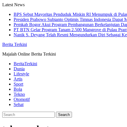
Skip
Latest News
to
BPS Sebut Mayoritas Penduduk Miskin RI Menumpuk di Pula
content
Presiden Prabowo Subianto Optimis Timnas Indonesia Dapat M
Pemkab Bogor Akui Program Pembangunan Berkelanjutan Da
PT BTN Gelar Program Tanam 2.500 Mangrove di Pulau Pra
Nanik S. Deyang Telah Resmi Mengundurkan Diri Sebagai K
Berita Terkini
Majalah Online Berita Terkini
BeritaTerkini
Dunia
Lifestyle
Artis
Sport
Bola
Tekno
Otomotif
Sehat