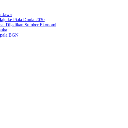
u Jawa
aju ke Piala Dunia 2030
pat Dijadikan Sumber Ekonomi
muka
epala BGN