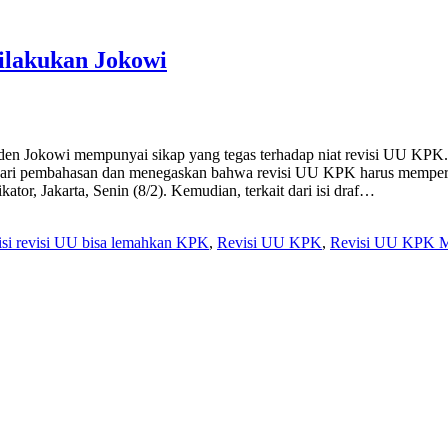
ilakukan Jokowi
siden Jokowi mempunyai sikap yang tegas terhadap niat revisi UU KPK.
ari pembahasan dan menegaskan bahwa revisi UU KPK harus memperkua
tor, Jakarta, Senin (8/2). Kemudian, terkait dari isi draf…
 isi revisi UU bisa lemahkan KPK
,
Revisi UU KPK
,
Revisi UU KPK M