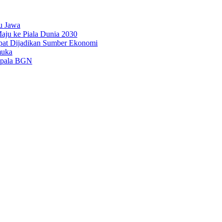
u Jawa
aju ke Piala Dunia 2030
pat Dijadikan Sumber Ekonomi
muka
epala BGN