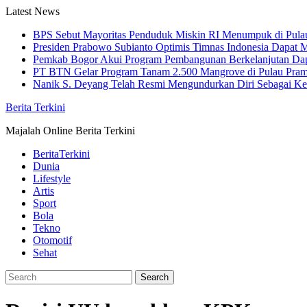
Skip
Latest News
to
BPS Sebut Mayoritas Penduduk Miskin RI Menumpuk di Pula
content
Presiden Prabowo Subianto Optimis Timnas Indonesia Dapat M
Pemkab Bogor Akui Program Pembangunan Berkelanjutan Da
PT BTN Gelar Program Tanam 2.500 Mangrove di Pulau Pra
Nanik S. Deyang Telah Resmi Mengundurkan Diri Sebagai K
Berita Terkini
Majalah Online Berita Terkini
BeritaTerkini
Dunia
Lifestyle
Artis
Sport
Bola
Tekno
Otomotif
Sehat