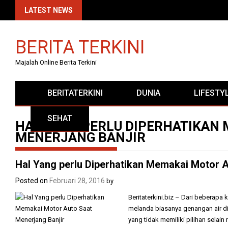
Skip
LATEST NEWS
to
content
BERITA TERKINI
Majalah Online Berita Terkini
BERITATERKINI
DUNIA
LIFESTY
SEHAT
HAL YANG PERLU DIPERHATIKAN
MENERJANG BANJIR
Hal Yang perlu Diperhatikan Memakai Motor A
Posted on
Februari 28, 2016
by
Beritaterkini.biz – Dari beberapa
melanda biasanya genangan air di
yang tidak memiliki pilihan sela