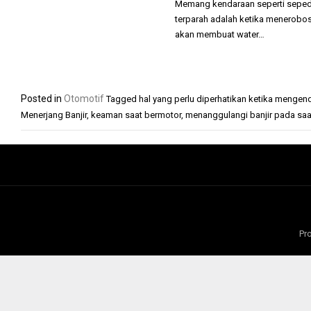
Memang kendaraan seperti sepeda 
terparah adalah ketika menerobo
akan membuat water…
Posted in
Otomotif
Tagged
hal yang perlu diperhatikan ketika mengen
Menerjang Banjir
,
keaman saat bermotor
,
menanggulangi banjir pada saa
Pr