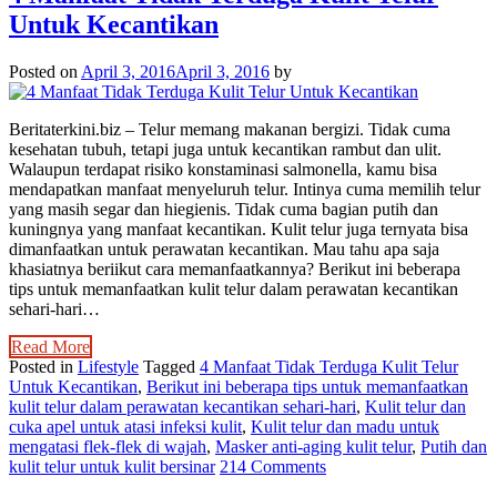
Untuk Kecantikan
Posted on
April 3, 2016
April 3, 2016
by
Beritaterkini.biz – Telur memang makanan bergizi. Tidak cuma
kesehatan tubuh, tetapi juga untuk kecantikan rambut dan ulit.
Walaupun terdapat risiko konstaminasi salmonella, kamu bisa
mendapatkan manfaat menyeluruh telur. Intinya cuma memilih telur
yang masih segar dan hiegienis. Tidak cuma bagian putih dan
kuningnya yang manfaat kecantikan. Kulit telur juga ternyata bisa
dimanfaatkan untuk perawatan kecantikan. Mau tahu apa saja
khasiatnya beriikut cara memanfaatkannya? Berikut ini beberapa
tips untuk memanfaatkan kulit telur dalam perawatan kecantikan
sehari-hari…
Read More
Posted in
Lifestyle
Tagged
4 Manfaat Tidak Terduga Kulit Telur
Untuk Kecantikan
,
Berikut ini beberapa tips untuk memanfaatkan
kulit telur dalam perawatan kecantikan sehari-hari
,
Kulit telur dan
cuka apel untuk atasi infeksi kulit
,
Kulit telur dan madu untuk
mengatasi flek-flek di wajah
,
Masker anti-aging kulit telur
,
Putih dan
kulit telur untuk kulit bersinar
214 Comments