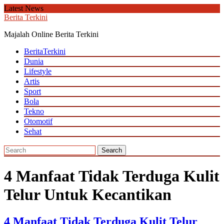
Skip
Latest News
to
Berita Terkini
content
Majalah Online Berita Terkini
BeritaTerkini
Dunia
Lifestyle
Artis
Sport
Bola
Tekno
Otomotif
Sehat
4 Manfaat Tidak Terduga Kulit
Telur Untuk Kecantikan
4 Manfaat Tidak Terduga Kulit Telur