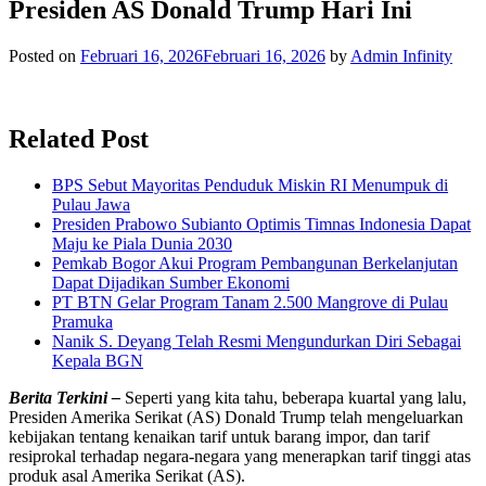
Presiden AS Donald Trump Hari Ini
Posted on
Februari 16, 2026
Februari 16, 2026
by
Admin Infinity
Related Post
BPS Sebut Mayoritas Penduduk Miskin RI Menumpuk di
Pulau Jawa
Presiden Prabowo Subianto Optimis Timnas Indonesia Dapat
Maju ke Piala Dunia 2030
Pemkab Bogor Akui Program Pembangunan Berkelanjutan
Dapat Dijadikan Sumber Ekonomi
PT BTN Gelar Program Tanam 2.500 Mangrove di Pulau
Pramuka
Nanik S. Deyang Telah Resmi Mengundurkan Diri Sebagai
Kepala BGN
Berita Terkini –
Seperti yang kita tahu, beberapa kuartal yang lalu,
Presiden Amerika Serikat (AS) Donald Trump telah mengeluarkan
kebijakan tentang kenaikan tarif untuk barang impor, dan tarif
resiprokal terhadap negara-negara yang menerapkan tarif tinggi atas
produk asal Amerika Serikat (AS).