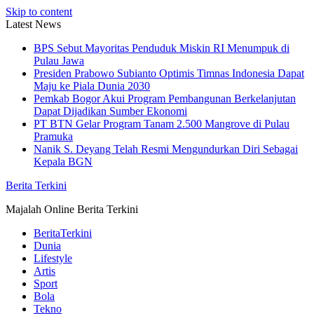
Skip to content
Latest News
BPS Sebut Mayoritas Penduduk Miskin RI Menumpuk di
Pulau Jawa
Presiden Prabowo Subianto Optimis Timnas Indonesia Dapat
Maju ke Piala Dunia 2030
Pemkab Bogor Akui Program Pembangunan Berkelanjutan
Dapat Dijadikan Sumber Ekonomi
PT BTN Gelar Program Tanam 2.500 Mangrove di Pulau
Pramuka
Nanik S. Deyang Telah Resmi Mengundurkan Diri Sebagai
Kepala BGN
Berita Terkini
Majalah Online Berita Terkini
BeritaTerkini
Dunia
Lifestyle
Artis
Sport
Bola
Tekno