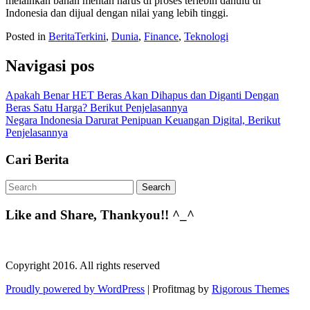
melainkan bahan mentah harus di proses terlebih dahulu di
Indonesia dan dijual dengan nilai yang lebih tinggi.
Posted in
BeritaTerkini
,
Dunia
,
Finance
,
Teknologi
Navigasi pos
Apakah Benar HET Beras Akan Dihapus dan Diganti Dengan
Beras Satu Harga? Berikut Penjelasannya
Negara Indonesia Darurat Penipuan Keuangan Digital, Berikut
Penjelasannya
Cari Berita
Like and Share, Thankyou!! ^_^
Copyright 2016. All rights reserved
Proudly powered by WordPress
|
Profitmag by
Rigorous Themes