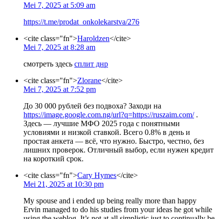
Mei 7, 2025 at 5:09 am
https://t.me/prodat_onkolekarstva/276
<cite class="fn">
Haroldzen
</cite>
Mei 7, 2025 at 8:28 am
смотреть здесь
сплит днр
<cite class="fn">
Zlorane
</cite>
Mei 7, 2025 at 7:52 pm
До 30 000 рублей без подвоха? Заходи на
https://image.google.com.ng/url?q=https://ruszaim.com/
.
Здесь — лучшие МФО 2025 года с понятными
условиями и низкой ставкой. Всего 0.8% в день и
простая анкета — всё, что нужно. Быстро, честно, без
лишних проверок. Отличный выбор, если нужен кредит
на короткий срок.
<cite class="fn">
Cary Hymes
</cite>
Mei 21, 2025 at 10:30 pm
My spouse and i ended up being really more than happy
Ervin managed to do his studies from your ideas he got while
using the weblog. It’s not at all simplistic just to continually be