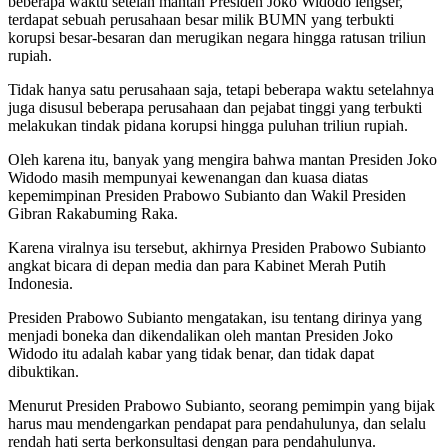
beberapa waktu setelah mantan Presiden Joko Widodo lengser,
terdapat sebuah perusahaan besar milik BUMN yang terbukti
korupsi besar-besaran dan merugikan negara hingga ratusan triliun
rupiah.
Tidak hanya satu perusahaan saja, tetapi beberapa waktu setelahnya
juga disusul beberapa perusahaan dan pejabat tinggi yang terbukti
melakukan tindak pidana korupsi hingga puluhan triliun rupiah.
Oleh karena itu, banyak yang mengira bahwa mantan Presiden Joko
Widodo masih mempunyai kewenangan dan kuasa diatas
kepemimpinan Presiden Prabowo Subianto dan Wakil Presiden
Gibran Rakabuming Raka.
Karena viralnya isu tersebut, akhirnya Presiden Prabowo Subianto
angkat bicara di depan media dan para Kabinet Merah Putih
Indonesia.
Presiden Prabowo Subianto mengatakan, isu tentang dirinya yang
menjadi boneka dan dikendalikan oleh mantan Presiden Joko
Widodo itu adalah kabar yang tidak benar, dan tidak dapat
dibuktikan.
Menurut Presiden Prabowo Subianto, seorang pemimpin yang bijak
harus mau mendengarkan pendapat para pendahulunya, dan selalu
rendah hati serta berkonsultasi dengan para pendahulunya.