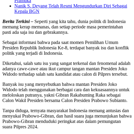
Pramuka
Nanik S. Deyang Telah Resmi Mengundurkan Diri Sebagai
Kepala BGN
Berita Terkini –
Seperti yang kita tahu, dunia politik di Indonesia
memang kerap memanas, dan setiap periode masa pemerintahan
pasti ada saja isu dan gebrakannya.
Sebagai informasi bahwa pada saat momen Pemilihan Umum
Presiden Republik Indonesia Ke-8, terdapat banyak isu dan konflik
politik yang terjadi di Indonesia.
Diketahui, salah satu isu yang sangat terkenal dan fenomenal adalah
adanya cawe-cawe atau ikut campur tangan mantan Presiden Joko
Widodo terhadap salah satu kandidat atau calon di Pilpres tersebut.
Banyak isu yang menyebutkan bahwa mantan Presiden Joko
Widodo telah menggunakan berbagai cara dan kekuasaannya untuk
meloloskan putranya, yakni Gibran Rakabuming Raka sebagai
Calon Wakil Presiden bersama Calon Presiden Prabowo Subianto.
Tanpa diduga, ternyata masyarakat Indonesia memang antusias dan
menyukai Prabowo-Gibran, dan hasil suara juga menunjukan bahwa
Prabowo-Gibran menduduki peringkat atas dalam pemungutan
suara Pilpres 2024.