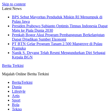
Skip to content
Latest News
BPS Sebut Mayoritas Penduduk Miskin RI Menumpuk di
Pulau Jawa
Presiden Prabowo Subianto Optimis Timnas Indonesia Dapat
Maju ke Piala Dunia 2030
Pemkab Bogor Akui Program Pembangunan Berkelanjutan
Dapat Dijadikan Sumber Ekonomi
PT BTN Gelar Program Tanam 2.500 Mangrove di Pulau
Pramuka
Nanik S. Deyang Telah Resmi Mengundurkan Diri Sebagai
Kepala BGN
Berita Terkini
Majalah Online Berita Terkini
BeritaTerkini
Dunia
Lifestyle
Artis
Sport
Bola
Tekno