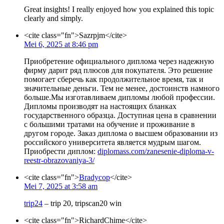
Great insights! I really enjoyed how you explained this topic
clearly and simply.
<cite class="fn">Sazrpjm</cite>
Mei 6, 2025 at 8:46 pm
Приобретение официального диплома через надежную
фирму дарит ряд плюсов для покупателя. Это решение
помогает сберечь как продолжительное время, так и
значительные деньги. Тем не менее, достоинств намного
больше.Мы изготавливаем дипломы любой профессии.
Дипломы производят на настоящих бланках
государственного образца. Доступная цена в сравнении
с большими тратами на обучение и проживание в
другом городе. Заказ диплома о высшем образовании из
российского университета является мудрым шагом.
Приобрести диплом:
diplomass.com/zanesenie-diploma-v-
reestr-obrazovaniya-3/
<cite class="fn">
Bradycop
</cite>
Mei 7, 2025 at 3:58 am
trip24
– trip 20, tripscan20 win
<cite class="fn">RichardChime</cite>