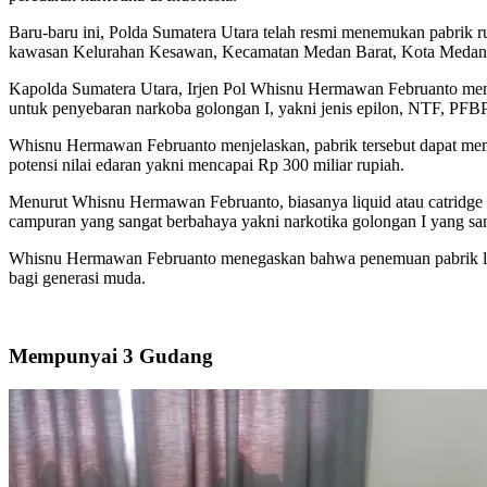
Baru-baru ini, Polda Sumatera Utara telah resmi menemukan pabrik 
kawasan Kelurahan Kesawan, Kecamatan Medan Barat, Kota Medan
Kapolda Sumatera Utara, Irjen Pol Whisnu Hermawan Februanto menga
untuk penyebaran narkoba golongan I, yakni jenis epilon, NTF, PFB
Whisnu Hermawan Februanto menjelaskan, pabrik tersebut dapat mempr
potensi nilai edaran yakni mencapai Rp 300 miliar rupiah.
Menurut Whisnu Hermawan Februanto, biasanya liquid atau catridge h
campuran yang sangat berbahaya yakni narkotika golongan I yang sa
Whisnu Hermawan Februanto menegaskan bahwa penemuan pabrik liqu
bagi generasi muda.
Mempunyai 3 Gudang