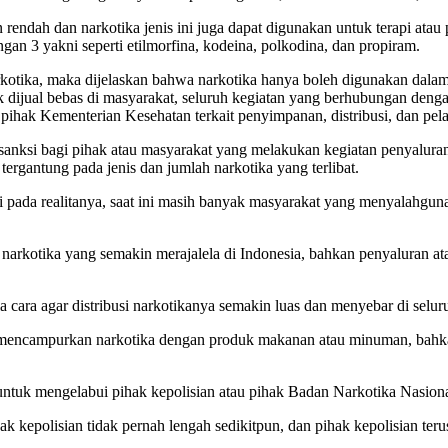
 rendah dan narkotika jenis ini juga dapat digunakan untuk terapi at
ngan 3 yakni seperti etilmorfina, kodeina, polkodina, dan propiram.
tika, maka dijelaskan bahwa narkotika hanya boleh digunakan dalam 
k dijual bebas di masyarakat, seluruh kegiatan yang berhubungan denga
 pihak Kementerian Kesehatan terkait penyimpanan, distribusi, dan pel
 sanksi bagi pihak atau masyarakat yang melakukan kegiatan penyalura
ergantung pada jenis dan jumlah narkotika yang terlibat.
api pada realitanya, saat ini masih banyak masyarakat yang menyalahg
 narkotika yang semakin merajalela di Indonesia, bahkan penyaluran at
cara agar distribusi narkotikanya semakin luas dan menyebar di selur
ti mencampurkan narkotika dengan produk makanan atau minuman, bah
a untuk mengelabui pihak kepolisian atau pihak Badan Narkotika Nasio
ihak kepolisian tidak pernah lengah sedikitpun, dan pihak kepolisian