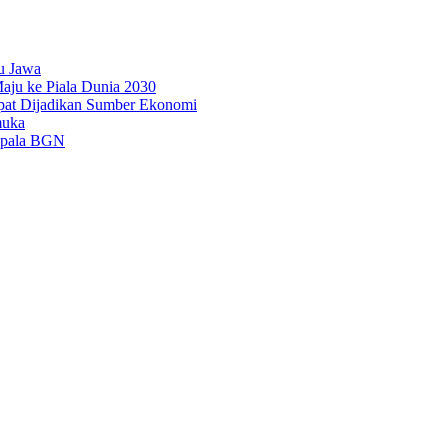
u Jawa
aju ke Piala Dunia 2030
pat Dijadikan Sumber Ekonomi
muka
epala BGN