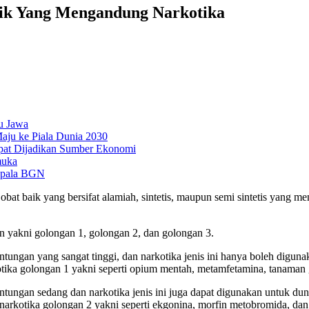
rik Yang Mengandung Narkotika
u Jawa
aju ke Piala Dunia 2030
pat Dijadikan Sumber Ekonomi
muka
epala BGN
 obat baik yang bersifat alamiah, sintetis, maupun semi sintetis yang 
n yakni golongan 1, golongan 2, dan golongan 3.
tungan yang sangat tinggi, dan narkotika jenis ini hanya boleh digu
rkotika golongan 1 yakni seperti opium mentah, metamfetamina, tanaman
ungan sedang dan narkotika jenis ini juga dapat digunakan untuk dunia
narkotika golongan 2 yakni seperti ekgonina, morfin metobromida, dan