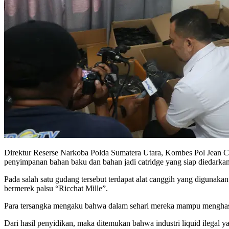
Direktur Reserse Narkoba Polda Sumatera Utara, Kombes Pol Jean Ca
penyimpanan bahan baku dan bahan jadi catridge yang siap diedarkan
Pada salah satu gudang tersebut terdapat alat canggih yang digunakan
bermerek palsu “Ricchat Mille”.
Para tersangka mengaku bahwa dalam sehari mereka mampu menghasilk
Dari hasil penyidikan, maka ditemukan bahwa industri liquid ilegal ya