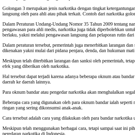
Golongan 3 merupakan jenis narkotika dengan tingkat ketergantungan
langsung oleh para ahli atau pihak terkait. Contoh dari narkotika golo
Dalam Peraturan Undang-Undang Nomor 35 Tahun 2009 tentang narko
pengawasan para ahli medis, narkotika juga tidak diperbolehkan untu
berlaku, yakni melalui pengawasan langsung dan pelaporan rutin dari
Dalam peraturan tersebut, pemerintah juga menerbitkan larangan dan
dikenakan yakni mulai dari pidana penjara, denda, dan hukuman mati t
Meskipun telah diterbitkan larangan dan sanksi oleh pemerintah, tet
efek yang diberikan oleh narkotika.
Hal tersebut dapat terjadi karena adanya beberapa oknum atau bandar
daerah ke daerah lainnya.
Para oknum bandar atau pengedar narkotika akan menghalalkan segala 
Beberapa cara yang digunakan oleh para oknum bandar ialah seper
ringan yang sering dikonsumsi anak-anak.
Cara tersebut adalah cara yang dilakukan oleh para bandar narkotik
Meskipun telah menggunakan berbagai cara, tetapi sampai saat ini p
peredaran narkotika di Indonesia.