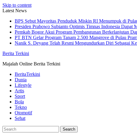
Skip to content
Latest News
BPS Sebut Mayoritas Penduduk Miskin RI Menumpuk di Pula
Presiden Prabowo Subianto Optimis Timnas Indonesia Dapat M
Pemkab Bogor Akui Program Pembangunan Berkelanjutan Da
PT BTN Gelar Program Tanam 2.500 Mangrove di Pulau Pra
Nanik S. Deyang Telah Resmi Mengundurkan Diri Sebagai K
Berita Terkini
Majalah Online Berita Terkini
BeritaTerkini
Dunia
Lifestyle
Artis
Sport
Bola
Tekno
Otomotif
Sehat