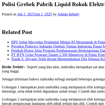
Polisi Grebek Pabrik Liquid Rokok Elekt
Posted on
Juli 2, 2025
Juli 2, 2025
by
Admin Infinity
Related Post
BPS Sebut Mayoritas Penduduk Miskin RI Menumpuk di Pula
Presiden Prabowo Subianto Optimis Timnas Indonesia Dapat M
Pemkab Bogor Akui Program Pembangunan Berkelanjutan Da
PT BTN Gelar Program Tanam 2.500 Mangrove di Pulau Pra
Nanik S. Deyang Telah Resmi Mengundurkan Diri Sebagai K
Berita Terkini –
Seperti yang kita tahu, narkotika merupakan zat atau
yang tinggi.
Sebagai informasi bahwa narkotika terbagi menjadi beberapa golonga
Golongan 1 merupakan jenis narkotika yang mempunyai efek ketergan
teknologi, serta tidak boleh digunakan untuk terapi. Contoh dari na
Golongan 2 merupakan jenis narkotika yang mempunyai efek ketergant
bawah pengawasan langsung oleh pihak terkait dan ahli. Contoh dari 