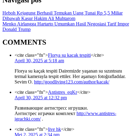
Heboh Kejagung Berhasil Temukan Uang Tunai Rp 5,5 Miliar
Dibawah Kasur Hakim Ali Muhtarom
Menko Airlangga Hartarto Umumkan Hasil Negosiasi Tarif Impor
Donald Trump
COMMENTS
<cite class="fn">
Florya su kaçak tespiti
</cite>
April 30, 2025 at 5:18 am
Florya su kaçak tespiti Dairemizde yaşanan su sızıntısını
termal kamerayla tespit ettiler. Her aşamayı fotoğrafladılar.
Sevim O.
http://goodliving123.com/author/kacak/
<cite class="fn">
Antistres_eqKr
</cite>
April 30, 2025 at 12:32 pm
Развивающие антистресс игрушки.
Антистрес играчки комплект
http://www.antistres-
igrachki.com/
.
<cite class="fn">
live hk
</cite>
Mei 2, 2025 at 2:34 pm