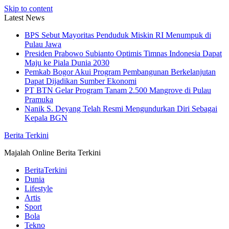
Skip to content
Latest News
BPS Sebut Mayoritas Penduduk Miskin RI Menumpuk di
Pulau Jawa
Presiden Prabowo Subianto Optimis Timnas Indonesia Dapat
Maju ke Piala Dunia 2030
Pemkab Bogor Akui Program Pembangunan Berkelanjutan
Dapat Dijadikan Sumber Ekonomi
PT BTN Gelar Program Tanam 2.500 Mangrove di Pulau
Pramuka
Nanik S. Deyang Telah Resmi Mengundurkan Diri Sebagai
Kepala BGN
Berita Terkini
Majalah Online Berita Terkini
BeritaTerkini
Dunia
Lifestyle
Artis
Sport
Bola
Tekno