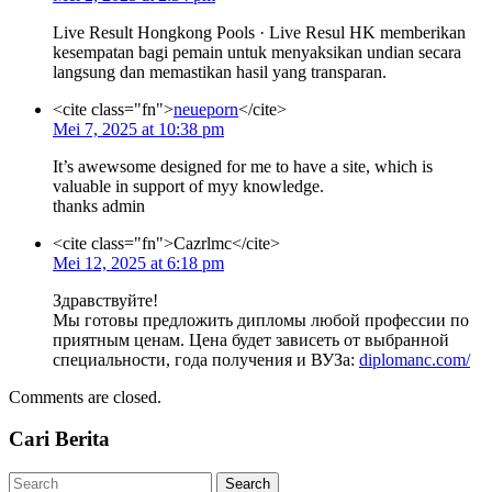
Live Result Hongkong Pools · Live Resul HK memberikan
kesempatan bagi pemain untuk menyaksikan undian secara
langsung dan memastikan hasil yang transparan.
<cite class="fn">
neueporn
</cite>
Mei 7, 2025 at 10:38 pm
It’s awewsome designed for me to have a site, which is
valuable in support of myy knowledge.
thanks admin
<cite class="fn">Cazrlmc</cite>
Mei 12, 2025 at 6:18 pm
Здравствуйте!
Мы готовы предложить дипломы любой профессии по
приятным ценам. Цена будет зависеть от выбранной
специальности, года получения и ВУЗа:
diplomanc.com/
Comments are closed.
Cari Berita