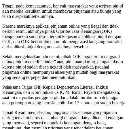
Tetapi, pada kenyataannya, banyak masyarakat yang terjerat pinjol
dan mereka kesulitan untuk membayar pinjaman atau bunga yang
telah disepakati sebelumnya.
Karena maraknya aplikasi pinjaman online yang ilegal dan tidak
berizin resmi, akhirnya pihak Otoritas Jasa Keuangan (OJK)
mengeluarkan surat resmi terkait kerjasama aplikasi pinjol dengan
OJK, dan OJK berkomitmen untuk mengawasi langsung transaksi
dari aplikasi pinjol dengan nasabahnya tersebut.
Selain mengeluarkan izin resmi, pihak OJK juga turut mengganti
nama pinjol menjadi “pindar” atau pinjaman daring, dengan alasan
karena pinjol sudah dicap negatif oleh masyarakat, padahal
pinjaman online mempunyai akses yang mudah bagi masyarakat
yang sedang terpepet dan membutuhkan.
Pelaksana Tugas (Plt) Kepala Departemen Literasi, Inklusi
Keuangan, dan Komunikasi OJK, M. Ismail Riyadi mengatakan,
saat ini mayoritas pengguna pindar adalah ibu-ibu rumah tangga
atau perempuan yang berusia lebih dari 17 tahun atau sudah bekerja.
Ismail Riyadi menjelaskan, tingginya akses keuangan pinjaman
daring tersebut harus diseimbangi dengan adanya literasi keuangan
yang memadai, seperti mengelola keuangan dengan baik,
menabung, dan memilah prioritas yang tepat dalam keuangan