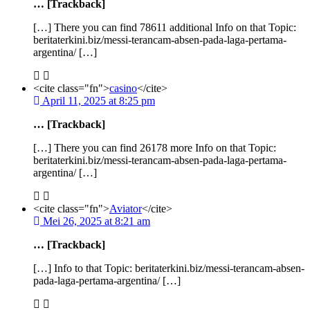
… [Trackback]
[…] There you can find 78611 additional Info on that Topic:
beritaterkini.biz/messi-terancam-absen-pada-laga-pertama-
argentina/ […]
<cite class="fn">
casino
</cite>
April 11, 2025 at 8:25 pm
… [Trackback]
[…] There you can find 26178 more Info on that Topic:
beritaterkini.biz/messi-terancam-absen-pada-laga-pertama-
argentina/ […]
<cite class="fn">
Aviator
</cite>
Mei 26, 2025 at 8:21 am
… [Trackback]
[…] Info to that Topic: beritaterkini.biz/messi-terancam-absen-
pada-laga-pertama-argentina/ […]