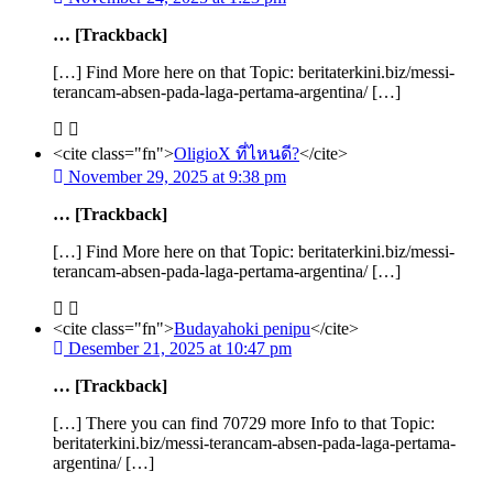
… [Trackback]
[…] Find More here on that Topic: beritaterkini.biz/messi-
terancam-absen-pada-laga-pertama-argentina/ […]
<cite class="fn">
OligioX ที่ไหนดี?
</cite>
November 29, 2025 at 9:38 pm
… [Trackback]
[…] Find More here on that Topic: beritaterkini.biz/messi-
terancam-absen-pada-laga-pertama-argentina/ […]
<cite class="fn">
Budayahoki penipu
</cite>
Desember 21, 2025 at 10:47 pm
… [Trackback]
[…] There you can find 70729 more Info to that Topic:
beritaterkini.biz/messi-terancam-absen-pada-laga-pertama-
argentina/ […]