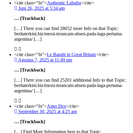
<cite class="fn">
Authentic Labubu
</cite>
Juni 26, 2025 at 5:34 am
… [Trackback]
[…] There you can find 28652 more Info on that Topic:
beritaterkini.biz/messi-terancam-absen-pada-laga-pertama-
argentina/ […]
<cite class="fn">
Le Bandit in Great Britain
</cite>
Agustus 7, 2025 at 11:49 pm
… [Trackback]
[…] There you can find 25201 additional Info to that Topic:
beritaterkini.biz/messi-terancam-absen-pada-laga-pertama-
argentina/ […]
<cite class="fn">
Aster Dex
</cite>
September 30, 2025 at 4:25 am
… [Trackback]
[…] Find More Information here to that Topic: