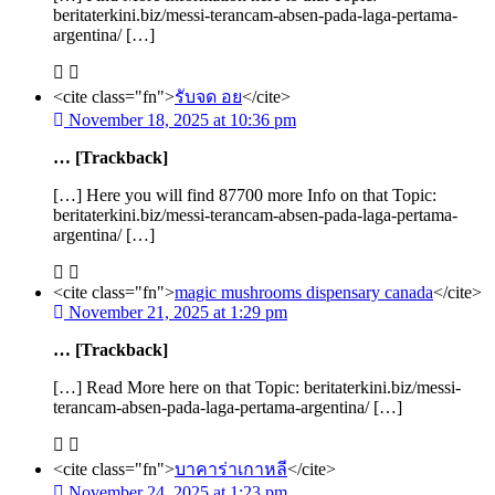
beritaterkini.biz/messi-terancam-absen-pada-laga-pertama-
argentina/ […]
<cite class="fn">
รับจด อย
</cite>
November 18, 2025 at 10:36 pm
… [Trackback]
[…] Here you will find 87700 more Info on that Topic:
beritaterkini.biz/messi-terancam-absen-pada-laga-pertama-
argentina/ […]
<cite class="fn">
magic mushrooms dispensary canada
</cite>
November 21, 2025 at 1:29 pm
… [Trackback]
[…] Read More here on that Topic: beritaterkini.biz/messi-
terancam-absen-pada-laga-pertama-argentina/ […]
<cite class="fn">
บาคาร่าเกาหลี
</cite>
November 24, 2025 at 1:23 pm