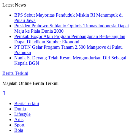
Skip
Latest News
to
BPS Sebut Mayoritas Penduduk Miskin RI Menumpuk di
content
Pulau Jawa
Presiden Prabowo Subianto Optimis Timnas Indonesia Dapat
Maju ke Piala Dunia 2030
Pemkab Bogor Akui Program Pembangunan Berkelanjutan
Dapat Dijadikan Sumber Ekonomi
PT BTN Gelar Program Tanam 2.500 Mangrove di Pulau
Pramuka
Nanik S. Deyang Telah Resmi Mengundurkan Diri Sebagai
Kepala BGN
Berita Terkini
Majalah Online Berita Terkini
BeritaTerkini
Dunia
Lifestyle
Artis
Sport
Bola