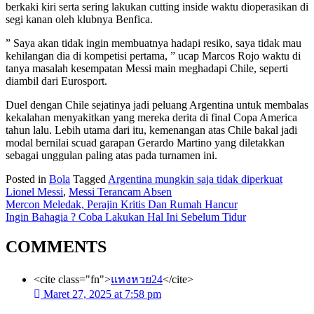
berkaki kiri serta sering lakukan cutting inside waktu dioperasikan di
segi kanan oleh klubnya Benfica.
” Saya akan tidak ingin membuatnya hadapi resiko, saya tidak mau
kehilangan dia di kompetisi pertama, ” ucap Marcos Rojo waktu di
tanya masalah kesempatan Messi main meghadapi Chile, seperti
diambil dari Eurosport.
Duel dengan Chile sejatinya jadi peluang Argentina untuk membalas
kekalahan menyakitkan yang mereka derita di final Copa America
tahun lalu. Lebih utama dari itu, kemenangan atas Chile bakal jadi
modal bernilai scuad garapan Gerardo Martino yang diletakkan
sebagai unggulan paling atas pada turnamen ini.
Posted in
Bola
Tagged
Argentina mungkin saja tidak diperkuat
Lionel Messi
,
Messi Terancam Absen
Navigasi
Mercon Meledak, Perajin Kritis Dan Rumah Hancur
Ingin Bahagia ? Coba Lakukan Hal Ini Sebelum Tidur
pos
COMMENTS
<cite class="fn">
แทงหวย24
</cite>
Maret 27, 2025 at 7:58 pm