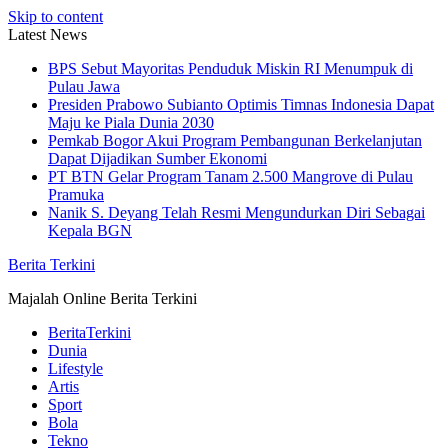
Skip to content
Latest News
BPS Sebut Mayoritas Penduduk Miskin RI Menumpuk di
Pulau Jawa
Presiden Prabowo Subianto Optimis Timnas Indonesia Dapat
Maju ke Piala Dunia 2030
Pemkab Bogor Akui Program Pembangunan Berkelanjutan
Dapat Dijadikan Sumber Ekonomi
PT BTN Gelar Program Tanam 2.500 Mangrove di Pulau
Pramuka
Nanik S. Deyang Telah Resmi Mengundurkan Diri Sebagai
Kepala BGN
Berita Terkini
Majalah Online Berita Terkini
BeritaTerkini
Dunia
Lifestyle
Artis
Sport
Bola
Tekno