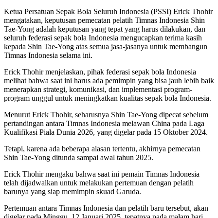
Ketua Persatuan Sepak Bola Seluruh Indonesia (PSSI) Erick Thohir
mengatakan, keputusan pemecatan pelatih Timnas Indonesia Shin
Tae-Yong adalah keputusan yang tepat yang harus dilakukan, dan
seluruh federasi sepak bola Indonesia mengucapkan terima kasih
kepada Shin Tae-Yong atas semua jasa-jasanya untuk membangun
Timnas Indonesia selama ini.
Erick Thohir menjelaskan, pihak federasi sepak bola Indonesia
melihat bahwa saat ini harus ada pemimpin yang bisa jauh lebih baik
menerapkan strategi, komunikasi, dan implementasi program-
program unggul untuk meningkatkan kualitas sepak bola Indonesia.
Menurut Erick Thohir, seharusnya Shin Tae-Yong dipecat sebelum
pertandingan antara Timnas Indonesia melawan China pada Laga
Kualifikasi Piala Dunia 2026, yang digelar pada 15 Oktober 2024.
Tetapi, karena ada beberapa alasan tertentu, akhirnya pemecatan
Shin Tae-Yong ditunda sampai awal tahun 2025.
Erick Thohir mengaku bahwa saat ini pemain Timnas Indonesia
telah dijadwalkan untuk melakukan pertemuan dengan pelatih
barunya yang siap memimpin skuad Garuda.
Pertemuan antara Timnas Indonesia dan pelatih baru tersebut, akan
digelar pada Minggu, 12 Januari 2025, tepatnya pada malam hari.