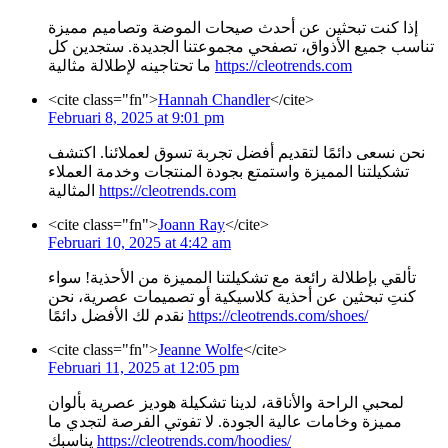
إذا كنت تبحثين عن أحدث صيحات الموضة وتصاميم مميزة
تناسب جميع الأذواق، تصفحي مجموعتنا الجديدة. ستجدين كل
ما تحتاجينه لإطلالة مثالية
https://cleotrends.com
<cite class="fn">
Hannah Chandler
</cite>
Februari 8, 2025 at 9:01 pm
نحن نسعى دائمًا لتقديم أفضل تجربة تسوق لعملائنا. اكتشف
تشكيلتنا المميزة واستمتع بجودة المنتجات وخدمة العملاء
المثالية
https://cleotrends.com
<cite class="fn">
Joann Ray
</cite>
Februari 10, 2025 at 4:42 am
تألقي بإطلالة رائعة مع تشكيلتنا المميزة من الأحذية! سواء
كنتِ تبحثين عن أحذية كلاسيكية أو تصميمات عصرية، نحن
نقدم لك الأفضل دائمًا
https://cleotrends.com/shoes/
<cite class="fn">
Jeanne Wolfe
</cite>
Februari 11, 2025 at 12:05 pm
لمحبي الراحة والأناقة، لدينا تشكيلة هوديز عصرية بألوان
مميزة وخامات عالية الجودة. لا تفوتي الفرصة لتجدي ما
يناسبك
https://cleotrends.com/hoodies/