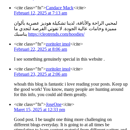
<cite class="fn">
Candace Mack
</cite>
Februari 12, 2025 at 7:13 am
لمحبي الراحة والأناقة، لدينا تشكيلة هوديز عصرية بألوان
مميزة وخامات عالية الجودة. لا تفوتي الفرصة لتجدي ما
يناسبك
https://cleotrends.com/hoodies/
<cite class="fn">
zoritoler imol
</cite>
Februari 22, 2025 at 8:06 am
I see something genuinely special in this website .
<cite class="fn">
zoritoler imol
</cite>
Februari 23, 2025 at 2:06 am
whoah this blog is fantastic i love reading your posts. Keep up
the good work! You know, many people are hunting around
for this info, you could aid them greatly.
<cite class="fn">
JoseOne
</cite>
Maret 15, 2025 at 12:33 pm
Good post. I be taught one thing more challenging on
different blogs everyday. It is going to at all times be
stimulating to learn content material from different writers and