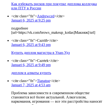
Как избежать рисков при покупке диплома колледжа
или ПТУ в России
<cite class="fn">
Andrewced
</cite>
Januari 6, 2025 at 9:25 pm
подробнее
[url=https://vk.com/brows_makeup_kotlas]Макияж[/url]
<cite class="fn">Cazriib</cite>
Januari 6, 2025 at 9:43 pm
Купить диплом магистра в Улан-Удэ
<cite class="fn">Cazrtek</cite>
Januari 6, 2025 at 9:49 pm
диплом в алматы купить
<cite class="fn">
Tianatug
</cite>
Januari 7, 2025 at 4:53 am
Проблема зависимости в современном обществе
становится всё более актуальной. Алкоголизм,
наркомания, игромания — все эти расстройства наносят