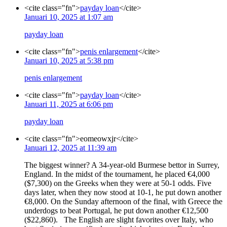
<cite class="fn">
payday loan
</cite>
Januari 10, 2025 at 1:07 am
payday loan
<cite class="fn">
penis enlargement
</cite>
Januari 10, 2025 at 5:38 pm
penis enlargement
<cite class="fn">
payday loan
</cite>
Januari 11, 2025 at 6:06 pm
payday loan
<cite class="fn">eomeowxjr</cite>
Januari 12, 2025 at 11:39 am
The biggest winner? A 34-year-old Burmese bettor in Surrey,
England. In the midst of the tournament, he placed €4,000
($7,300) on the Greeks when they were at 50-1 odds. Five
days later, when they now stood at 10-1, he put down another
€8,000. On the Sunday afternoon of the final, with Greece the
underdogs to beat Portugal, he put down another €12,500
($22,860). The English are slight favorites over Italy, who