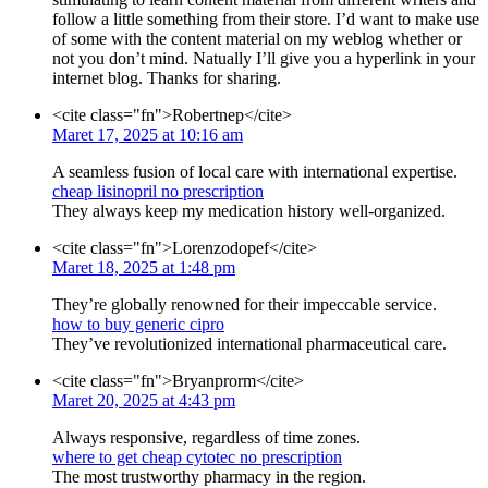
follow a little something from their store. I’d want to make use
of some with the content material on my weblog whether or
not you don’t mind. Natually I’ll give you a hyperlink in your
internet blog. Thanks for sharing.
<cite class="fn">Robertnep</cite>
Maret 17, 2025 at 10:16 am
A seamless fusion of local care with international expertise.
cheap lisinopril no prescription
They always keep my medication history well-organized.
<cite class="fn">Lorenzodopef</cite>
Maret 18, 2025 at 1:48 pm
They’re globally renowned for their impeccable service.
how to buy generic cipro
They’ve revolutionized international pharmaceutical care.
<cite class="fn">Bryanprorm</cite>
Maret 20, 2025 at 4:43 pm
Always responsive, regardless of time zones.
where to get cheap cytotec no prescription
The most trustworthy pharmacy in the region.