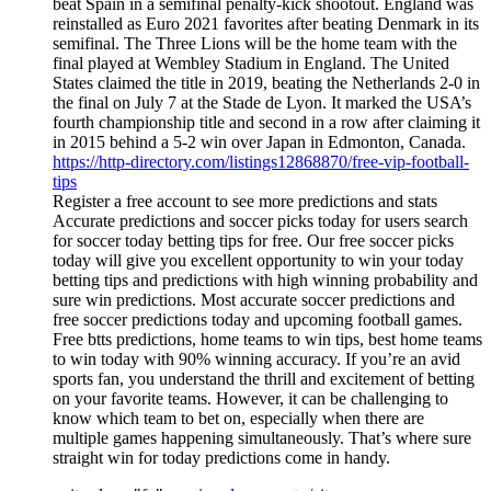
beat Spain in a semifinal penalty-kick shootout. England was
reinstalled as Euro 2021 favorites after beating Denmark in its
semifinal. The Three Lions will be the home team with the
final played at Wembley Stadium in England. The United
States claimed the title in 2019, beating the Netherlands 2-0 in
the final on July 7 at the Stade de Lyon. It marked the USA’s
fourth championship title and second in a row after claiming it
in 2015 behind a 5-2 win over Japan in Edmonton, Canada.
https://http-directory.com/listings12868870/free-vip-football-
tips
Register a free account to see more predictions and stats
Accurate predictions and soccer picks today for users search
for soccer today betting tips for free. Our free soccer picks
today will give you excellent opportunity to win your today
betting tips and predictions with high winning probability and
sure win predictions. Most accurate soccer predictions and
free soccer predictions today and upcoming football games.
Free btts predictions, home teams to win tips, best home teams
to win today with 90% winning accuracy. If you’re an avid
sports fan, you understand the thrill and excitement of betting
on your favorite teams. However, it can be challenging to
know which team to bet on, especially when there are
multiple games happening simultaneously. That’s where sure
straight win for today predictions come in handy.