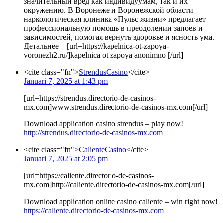
значительный вред как индивидуумам, так и их
окружению. В Воронеже и Воронежской области
наркологическая клиника «Пульс жизни» предлагает
профессиональную помощь в преодолении запоев и
зависимостей, помогая вернуть здоровье и ясность ума.
Детальнее – [url=https://kapelnica-ot-zapoya-
voronezh2.ru/]kapelnica ot zapoya anonimno [/url]
<cite class="fn">
StrendusCasino
</cite>
Januari 7, 2025 at 1:43 pm
[url=https://strendus.directorio-de-casinos-
mx.com]www.strendus.directorio-de-casinos-mx.com[/url]
Download application casino strendus – play now!
http://strendus.directorio-de-casinos-mx.com
<cite class="fn">
CalienteCasino
</cite>
Januari 7, 2025 at 2:05 pm
[url=https://caliente.directorio-de-casinos-
mx.com]http://caliente.directorio-de-casinos-mx.com[/url]
Download application online casino caliente – win right now!
https://caliente.directorio-de-casinos-mx.com