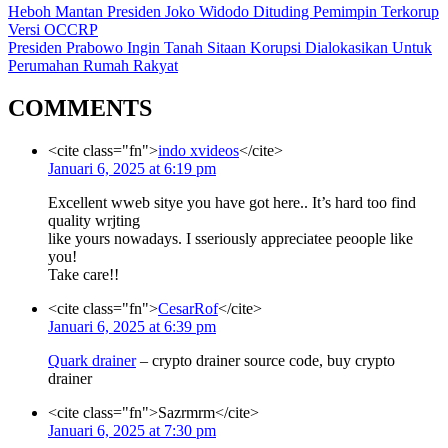
Heboh Mantan Presiden Joko Widodo Dituding Pemimpin Terkorup
Versi OCCRP
Presiden Prabowo Ingin Tanah Sitaan Korupsi Dialokasikan Untuk
Perumahan Rumah Rakyat
COMMENTS
<cite class="fn">
indo xvideos
</cite>
Januari 6, 2025 at 6:19 pm
Excellent wweb sitye you have got here.. It’s hard too find
quality wrjting
like yours nowadays. I sseriously appreciatee peoople like
you!
Take care!!
<cite class="fn">
CesarRof
</cite>
Januari 6, 2025 at 6:39 pm
Quark drainer
– crypto drainer source code, buy crypto
drainer
<cite class="fn">Sazrmrm</cite>
Januari 6, 2025 at 7:30 pm