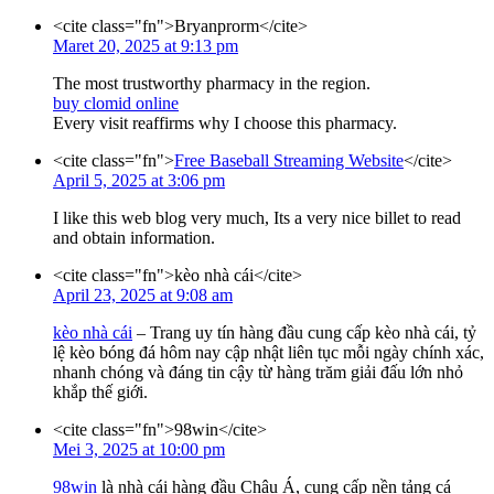
<cite class="fn">Bryanprorm</cite>
Maret 20, 2025 at 9:13 pm
The most trustworthy pharmacy in the region.
buy clomid online
Every visit reaffirms why I choose this pharmacy.
<cite class="fn">
Free Baseball Streaming Website
</cite>
April 5, 2025 at 3:06 pm
I like this web blog very much, Its a very nice billet to read
and obtain information.
<cite class="fn">kèo nhà cái</cite>
April 23, 2025 at 9:08 am
kèo nhà cái
– Trang uy tín hàng đầu cung cấp kèo nhà cái, tỷ
lệ kèo bóng đá hôm nay cập nhật liên tục mỗi ngày chính xác,
nhanh chóng và đáng tin cậy từ hàng trăm giải đấu lớn nhỏ
khắp thế giới.
<cite class="fn">98win</cite>
Mei 3, 2025 at 10:00 pm
98win
là nhà cái hàng đầu Châu Á, cung cấp nền tảng cá