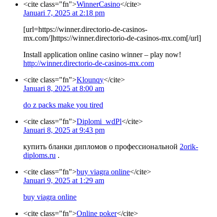
<cite class="fn">
WinnerCasino
</cite>
Januari 7, 2025 at 2:18 pm
[url=https://winner.directorio-de-casinos-
mx.com/]https://winner.directorio-de-casinos-mx.com[/url]
Install application online casino winner – play now!
http://winner.directorio-de-casinos-mx.com
<cite class="fn">
Klounqy
</cite>
Januari 8, 2025 at 8:00 am
do z packs make you tired
<cite class="fn">
Diplomi_wdPl
</cite>
Januari 8, 2025 at 9:43 pm
купить бланки дипломов о профессиональной
2orik-
diploms.ru
.
<cite class="fn">
buy viagra online
</cite>
Januari 9, 2025 at 1:29 am
buy viagra online
<cite class="fn">
Online poker
</cite>