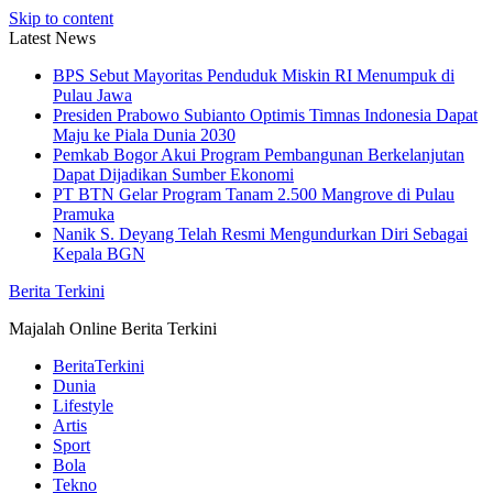
Skip to content
Latest News
BPS Sebut Mayoritas Penduduk Miskin RI Menumpuk di
Pulau Jawa
Presiden Prabowo Subianto Optimis Timnas Indonesia Dapat
Maju ke Piala Dunia 2030
Pemkab Bogor Akui Program Pembangunan Berkelanjutan
Dapat Dijadikan Sumber Ekonomi
PT BTN Gelar Program Tanam 2.500 Mangrove di Pulau
Pramuka
Nanik S. Deyang Telah Resmi Mengundurkan Diri Sebagai
Kepala BGN
Berita Terkini
Majalah Online Berita Terkini
BeritaTerkini
Dunia
Lifestyle
Artis
Sport
Bola
Tekno