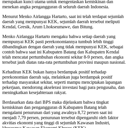
merupakan kunci utama untuk mengentaskan kemiskinan dan
menekan angka pengangguran di seluruh daerah Indonesia.
Menurut Menko Airlangga Hartarto, saat ini telah terdapat sejumlah
daerah yang mempunyai KEK, sejumlah daerah tersebut meliputi
Kendal, Gresik, Arum Lhokseumawe, dan Bitung.
Menko Airlangga Hartarto mengaku bahwa setiap daerah yang
mempunyai KEK pasti perekonomiannya tumbuh lebih tinggi
dibandingkan dengan daerah yang tidak mempunyai KEK, sebagai
contoh bahwa saat ini Kabupaten Batang dan Kabupaten Kendal
telah mencatat pertumbuhan ekonomi sekitar 8-9 persen, dan angka
tersebut jauh diatas rata-rata pertumbuhan provinsi maupun nasional.
Kehadiran KEK bukan hanya berdampak positif terhadap
perekonomian daerah saja, melainkan juga berdampak positif
terhadap masyarakat sekitar, seperti mampu menciptakan lapangan
pekerjaan, mendorong akselerasi investasi bagi para pengusaha, dan
meningkatkan kesejahteraan rakyat.
Berdasarkan data dari BPS maka dijelaskam bahwa tingkat
kemiskinan dan pengangguran di Kabupaten Batang telah
mengalami penurunan dari yang awalnya 8,72 persen saat ini
menjadi 7,79 persen, penurunan tersebut dipengaruhi oleh faktor
akvitias ekonomi yang tinggi di sejumlah Kawasan Industri,
khususnya Kawasan Ekonomi Khusus (KEK).