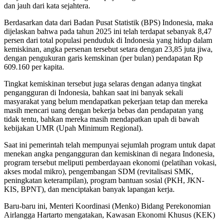
dan jauh dari kata sejahtera.
Berdasarkan data dari Badan Pusat Statistik (BPS) Indonesia, maka
dijelaskan bahwa pada tahun 2025 ini telah terdapat sebanyak 8,47
persen dari total populasi penduduk di Indonesia yang hidup dalam
kemiskinan, angka persenan tersebut setara dengan 23,85 juta jiwa,
dengan pengukuran garis kemskinan (per bulan) pendapatan Rp
609.160 per kapita.
Tingkat kemiskinan tersebut juga selaras dengan adanya tingkat
pengangguran di Indonesia, bahkan saat ini banyak sekali
masyarakat yang belum mendapatkan pekerjaan tetap dan mereka
masih mencari uang dengan bekerja bebas dan pendapatan yang
tidak tentu, bahkan mereka masih mendapatkan upah di bawah
kebijakan UMR (Upah Minimum Regional).
Saat ini pemerintah telah mempunyai sejumlah program untuk dapat
menekan angka pengangguran dan kemiskinan di negara Indonesia,
program tersebut meliputi pemberdayaan ekonomi (pelatihan vokasi,
akses modal mikro), pengembangan SDM (revitalisasi SMK,
peningkatan keterampilan), program bantuan sosial (PKH, JKN-
KIS, BPNT), dan menciptakan banyak lapangan kerja.
Baru-baru ini, Menteri Koordinasi (Menko) Bidang Perekonomian
Airlangga Hartarto mengatakan, Kawasan Ekonomi Khusus (KEK)