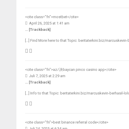
<cite class="fn">
mostbet
</cite>
April 26, 2025 at 1:41 am
… [Trackback]
[…] Find More here to that Topic: beritaterkini.biz/marcuskevin-
<cite class="fn">
azﾉ决baycan pinco casino app
</cite>
Juli 7, 2025 at 2:29 am
… [Trackback]
[…] Info to that Topic: beritaterkini.biz/marcuskevin-berhasil-lo
<cite class="fn">
best binance referral code
</cite>
Juli 24, 2025 at 6:34 am