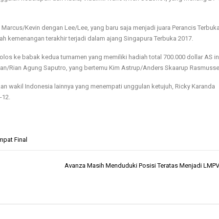
arcus/Kevin dengan Lee/Lee, yang baru saja menjadi juara Perancis Terbuk
lah kemenangan terakhir terjadi dalam ajang Singapura Terbuka 2017.
los ke babak kedua turnamen yang memiliki hadiah total 700.000 dollar AS ini
an/Rian Agung Saputro, yang bertemu Kim Astrup/Anders Skaarup Rasmusse
an wakil Indonesia lainnya yang menempati unggulan ketujuh, Ricky Karanda
-12.
mpat Final
Avanza Masih Menduduki Posisi Teratas Menjadi LMPV 