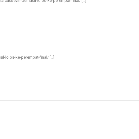
/marcuskevin-berhasil-lolos-ke-perempat-final/ […]
sil-lolos-ke-perempat-final/ […]