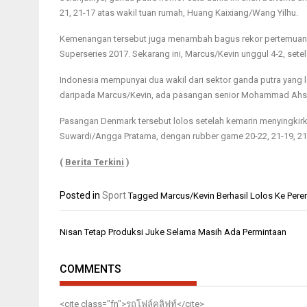
21, 21-17 atas wakil tuan rumah, Huang Kaixiang/Wang Yilhu.
Kemenangan tersebut juga menambah bagus rekor pertemuan M
Superseries 2017. Sekarang ini, Marcus/Kevin unggul 4-2, sete
Indonesia mempunyai dua wakil dari sektor ganda putra yang lo
daripada Marcus/Kevin, ada pasangan senior Mohammad Ahs
Pasangan Denmark tersebut lolos setelah kemarin menyingkirk
Suwardi/Angga Pratama, dengan rubber game 20-22, 21-19, 21
(
Berita Terkini
)
Posted in
Sport
Tagged
Marcus/Kevin Berhasil Lolos Ke Pere
Navigasi
Nisan Tetap Produksi Juke Selama Masih Ada Permintaan
pos
COMMENTS
<cite class="fn">
รถโฟล์คลิฟท์
</cite>