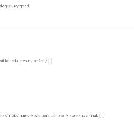
blog is very good.
sil-lolos-ke-perempat-final/ […]
taterkini.biz/marcuskevin-berhasil-lolos-ke-perempat-final/ […]