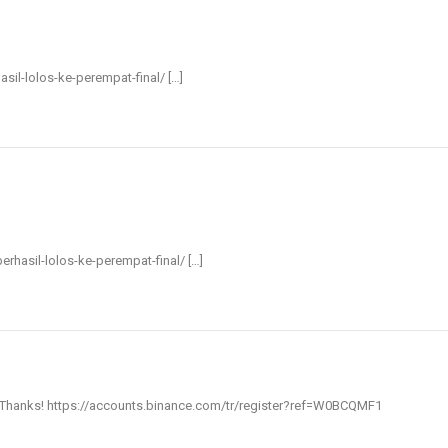
asil-lolos-ke-perempat-final/ […]
berhasil-lolos-ke-perempat-final/ […]
? Thanks!
https://accounts.binance.com/tr/register?ref=W0BCQMF1