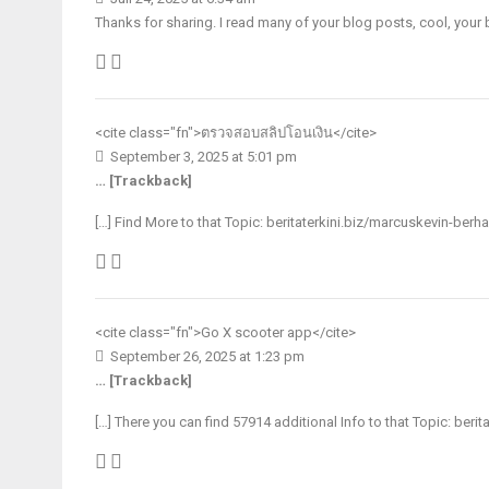
Thanks for sharing. I read many of your blog posts, cool, your 
<cite class="fn">
ตรวจสอบสลิปโอนเงิน
</cite>
September 3, 2025 at 5:01 pm
… [Trackback]
[…] Find More to that Topic: beritaterkini.biz/marcuskevin-berha
<cite class="fn">
Go X scooter app
</cite>
September 26, 2025 at 1:23 pm
… [Trackback]
[…] There you can find 57914 additional Info to that Topic: beri