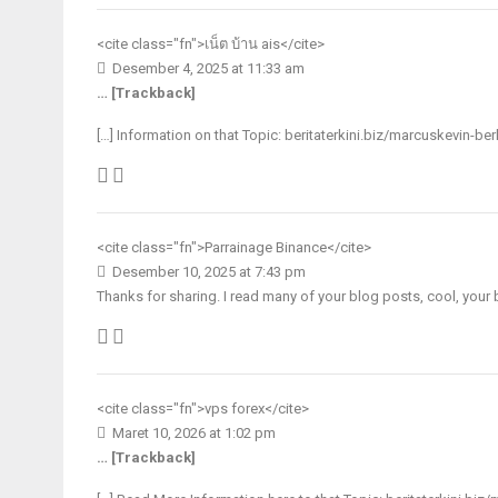
<cite class="fn">
เน็ต บ้าน ais
</cite>
Desember 4, 2025 at 11:33 am
… [Trackback]
[…] Information on that Topic: beritaterkini.biz/marcuskevin-ber
<cite class="fn">
Parrainage Binance
</cite>
Desember 10, 2025 at 7:43 pm
Thanks for sharing. I read many of your blog posts, cool, your 
<cite class="fn">
vps forex
</cite>
Maret 10, 2026 at 1:02 pm
… [Trackback]