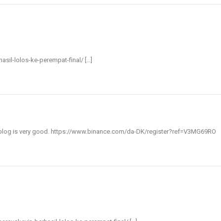
hasil-lolos-ke-perempat-final/ […]
blog is very good.
https://www.binance.com/da-DK/register?ref=V3MG69RO