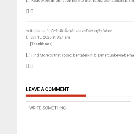
[…] Read More Information here to that Topic: beritaterkini.biz
<cite class="fn">
รับติดตั้งกล้องวงจรปิดชลบุรี
</cite>
Juli 15, 2026 at 8:21 am
… [Trackback]
[…] Find More to that Topic: beritaterkini.biz/marcuskevin-berha
LEAVE A COMMENT