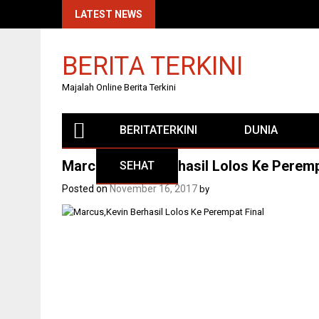
Skip
LATEST NEWS
to
content
BERITA TERKINI
Majalah Online Berita Terkini
BERITATERKINI
DUNIA
Marcus/Kevin Berhasil Lolos Ke Peremp
SEHAT
Posted on
November 16, 2017
by