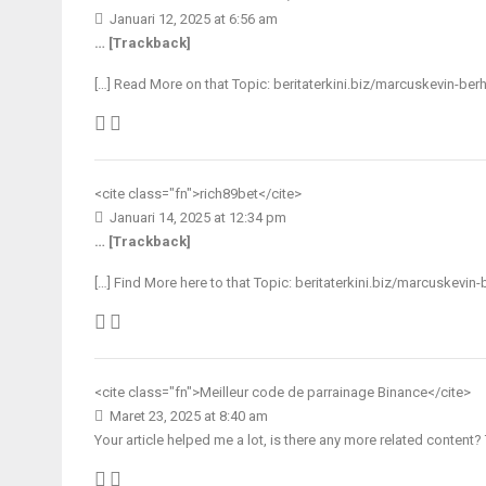
Januari 12, 2025 at 6:56 am
… [Trackback]
[…] Read More on that Topic: beritaterkini.biz/marcuskevin-berh
<cite class="fn">
rich89bet
</cite>
Januari 14, 2025 at 12:34 pm
… [Trackback]
[…] Find More here to that Topic: beritaterkini.biz/marcuskevin-
<cite class="fn">
Meilleur code de parrainage Binance
</cite>
Maret 23, 2025 at 8:40 am
Your article helped me a lot, is there any more related content