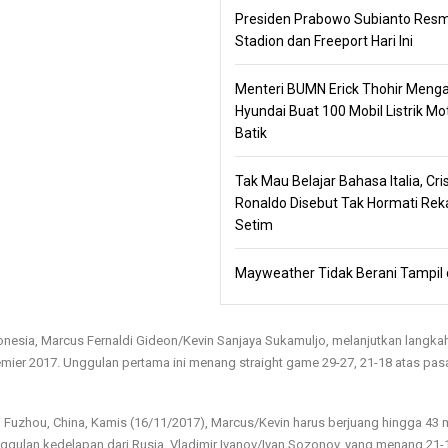
Presiden Prabowo Subianto Res
Stadion dan Freeport Hari Ini
Menteri BUMN Erick Thohir Menga
Hyundai Buat 100 Mobil Listrik Mot
Batik
Tak Mau Belajar Bahasa Italia, Cri
Ronaldo Disebut Tak Hormati Rek
Setim
Mayweather Tidak Berani Tampil 
nesia, Marcus Fernaldi Gideon/Kevin Sanjaya Sukamuljo, melanjutkan langka
emier 2017. Unggulan pertama ini menang straight game 29-27, 21-18 atas pa
, Fuzhou, China, Kamis (16/11/2017), Marcus/Kevin harus berjuang hingga 43 m
nggulan kedelapan dari Rusia, Vladimir Ivanov/Ivan Sozonov, yang menang 21-1