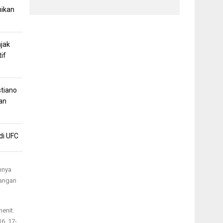
mikan
jak
if
stiano
an
di UFC
hnya
sangan
enit.
6, 17-