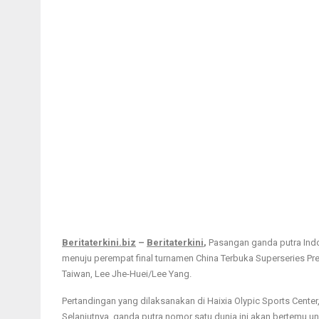
Beritaterkini.biz
–
Beritaterkini
,
Pasangan ganda putra Indo
menuju perempat final turnamen China Terbuka Superseries Pr
Taiwan, Lee Jhe-Huei/Lee Yang.
Pertandingan yang dilaksanakan di Haixia Olypic Sports Center
Selanjutnya, ganda putra nomor satu dunia ini akan bertemu u