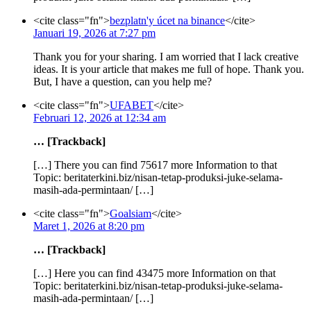
<cite class="fn">
bezplatn'y úcet na binance
</cite>
Januari 19, 2026 at 7:27 pm
Thank you for your sharing. I am worried that I lack creative
ideas. It is your article that makes me full of hope. Thank you.
But, I have a question, can you help me?
<cite class="fn">
UFABET
</cite>
Februari 12, 2026 at 12:34 am
… [Trackback]
[…] There you can find 75617 more Information to that
Topic: beritaterkini.biz/nisan-tetap-produksi-juke-selama-
masih-ada-permintaan/ […]
<cite class="fn">
Goalsiam
</cite>
Maret 1, 2026 at 8:20 pm
… [Trackback]
[…] Here you can find 43475 more Information on that
Topic: beritaterkini.biz/nisan-tetap-produksi-juke-selama-
masih-ada-permintaan/ […]