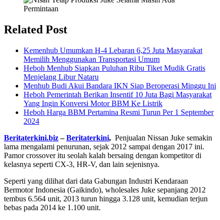
Related Post
Kemenhub Umumkan H-4 Lebaran 6,25 Juta Masyarakat
Memilih Menggunakan Transportasi Umum
Heboh Menhub Siapkan Puluhan Ribu Tiket Mudik Gratis
Menjelang Libur Nataru
Menhub Budi Akui Bandara IKN Siap Beroperasi Minggu Ini
Heboh Pemerintah Berikan Insentif 10 Juta Bagi Masyarakat
Yang Ingin Konversi Motor BBM Ke Listrik
Heboh Harga BBM Pertamina Resmi Turun Per 1 September
2024
Beritaterkini.biz
–
Beritaterkini
,
Penjualan Nissan Juke semakin
lama mengalami penurunan, sejak 2012 sampai dengan 2017 ini.
Pamor crossover itu seolah kalah bersaing dengan kompetitor di
kelasnya seperti CX-3, HR-V, dan lain sejenisnya.
Seperti yang dilihat dari data Gabungan Industri Kendaraan
Bermotor Indonesia (Gaikindo), wholesales Juke sepanjang 2012
tembus 6.564 unit, 2013 turun hingga 3.128 unit, kemudian terjun
bebas pada 2014 ke 1.100 unit.