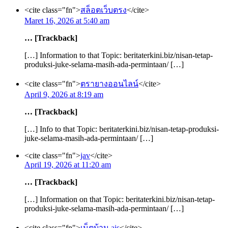
<cite class="fn">
สล็อตเว็บตรง
</cite>
Maret 16, 2026 at 5:40 am
… [Trackback]
[…] Information to that Topic: beritaterkini.biz/nisan-tetap-
produksi-juke-selama-masih-ada-permintaan/ […]
<cite class="fn">
ตรายางออนไลน์
</cite>
April 9, 2026 at 8:19 am
… [Trackback]
[…] Info to that Topic: beritaterkini.biz/nisan-tetap-produksi-
juke-selama-masih-ada-permintaan/ […]
<cite class="fn">
jav
</cite>
April 19, 2026 at 11:20 am
… [Trackback]
[…] Information on that Topic: beritaterkini.biz/nisan-tetap-
produksi-juke-selama-masih-ada-permintaan/ […]
<cite class="fn">
เน็ตบ้าน ais
</cite>