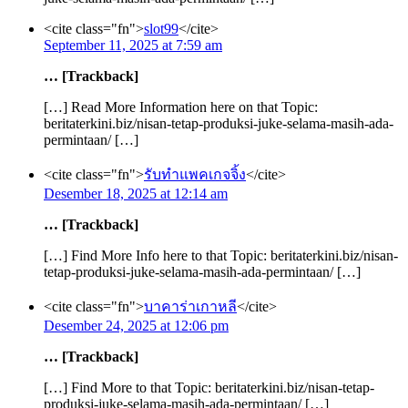
<cite class="fn">
slot99
</cite>
September 11, 2025 at 7:59 am
… [Trackback]
[…] Read More Information here on that Topic:
beritaterkini.biz/nisan-tetap-produksi-juke-selama-masih-ada-
permintaan/ […]
<cite class="fn">
รับทำแพคเกจจิ้ง
</cite>
Desember 18, 2025 at 12:14 am
… [Trackback]
[…] Find More Info here to that Topic: beritaterkini.biz/nisan-
tetap-produksi-juke-selama-masih-ada-permintaan/ […]
<cite class="fn">
บาคาร่าเกาหลี
</cite>
Desember 24, 2025 at 12:06 pm
… [Trackback]
[…] Find More to that Topic: beritaterkini.biz/nisan-tetap-
produksi-juke-selama-masih-ada-permintaan/ […]