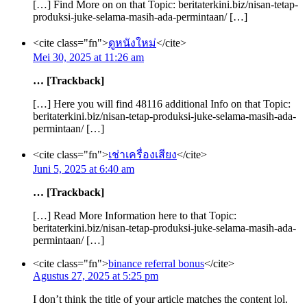
[…] Find More on on that Topic: beritaterkini.biz/nisan-tetap-
produksi-juke-selama-masih-ada-permintaan/ […]
<cite class="fn">
ดูหนังใหม่
</cite>
Mei 30, 2025 at 11:26 am
… [Trackback]
[…] Here you will find 48116 additional Info on that Topic:
beritaterkini.biz/nisan-tetap-produksi-juke-selama-masih-ada-
permintaan/ […]
<cite class="fn">
เช่าเครื่องเสียง
</cite>
Juni 5, 2025 at 6:40 am
… [Trackback]
[…] Read More Information here to that Topic:
beritaterkini.biz/nisan-tetap-produksi-juke-selama-masih-ada-
permintaan/ […]
<cite class="fn">
binance referral bonus
</cite>
Agustus 27, 2025 at 5:25 pm
I don’t think the title of your article matches the content lol.