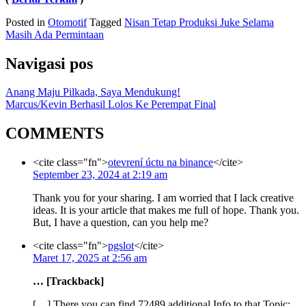
Posted in
Otomotif
Tagged
Nisan Tetap Produksi Juke Selama
Masih Ada Permintaan
Navigasi pos
Anang Maju Pilkada, Saya Mendukung!
Marcus/Kevin Berhasil Lolos Ke Perempat Final
COMMENTS
<cite class="fn">
otevrení úctu na binance
</cite>
September 23, 2024 at 2:19 am
Thank you for your sharing. I am worried that I lack creative
ideas. It is your article that makes me full of hope. Thank you.
But, I have a question, can you help me?
<cite class="fn">
pgslot
</cite>
Maret 17, 2025 at 2:56 am
… [Trackback]
[…] There you can find 72489 additional Info to that Topic: