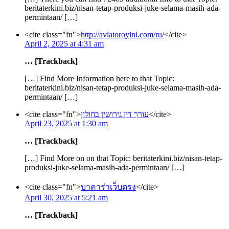
beritaterkini.biz/nisan-tetap-produksi-juke-selama-masih-ada-
permintaan/ […]
<cite class="fn">
http://aviatoroyini.com/ru/
</cite>
April 2, 2025 at 4:31 am
… [Trackback]
[…] Find More Information here to that Topic:
beritaterkini.biz/nisan-tetap-produksi-juke-selama-masih-ada-
permintaan/ […]
<cite class="fn">
עורך דין גירושין בחולון
</cite>
April 23, 2025 at 1:30 am
… [Trackback]
[…] Find More on on that Topic: beritaterkini.biz/nisan-tetap-
produksi-juke-selama-masih-ada-permintaan/ […]
<cite class="fn">
บาคาร่าเว็บตรง
</cite>
April 30, 2025 at 5:21 am
… [Trackback]