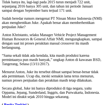
Tidak hanya itu, lagi-lagi pada 2015 turun menjadi 722 unit,
sepanjang 2016 hanya 305 unit, dan tahun ini periode Januari
sampai dengan September baru terjual 171 unit.
Sudah beredar rumors mengenai PT Nissan Motor Indonesia (NMI)
akan menghentikan Juke. Apakah benar akan memberhentikan
penjualan Juke?
Anton Khristanto, selaku Manager Vehicle Project Management
Human Resources & General Affair NMI, mengungkapkan, sampai
dengan saat ini proses perakitan massal crossover itu masih
berlangsung.
“Sama sekali tidak ada kendala, kita masih produksi karena
permintaanya pun masih banyak,” ungkap Anton di kawasan BSD,
Tangerang, Selasa (13/11/2017).
Menurut Anton, Juke itu tersebut dibuat sampai benar-benar tidak
ada permintaan. Ucap dia, meski semakin lama terus menurun,
namun proses penjualan dan perakitan masih tetap dilakukan.
Secara global, Juke ini hanya diproduksi di tiga negara, yaitu
Oppama, Jepang, Sunderland, Inggris, dan Purwakarta, Indonesia.
Model ini dirakit sejak 2010 hingga sekarang.
(
Berita Terkini
)