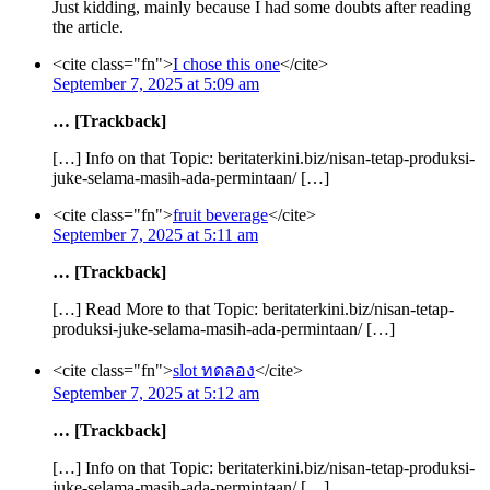
Just kidding, mainly because I had some doubts after reading
the article.
<cite class="fn">
I chose this one
</cite>
September 7, 2025 at 5:09 am
… [Trackback]
[…] Info on that Topic: beritaterkini.biz/nisan-tetap-produksi-
juke-selama-masih-ada-permintaan/ […]
<cite class="fn">
fruit beverage
</cite>
September 7, 2025 at 5:11 am
… [Trackback]
[…] Read More to that Topic: beritaterkini.biz/nisan-tetap-
produksi-juke-selama-masih-ada-permintaan/ […]
<cite class="fn">
slot ทดลอง
</cite>
September 7, 2025 at 5:12 am
… [Trackback]
[…] Info on that Topic: beritaterkini.biz/nisan-tetap-produksi-
juke-selama-masih-ada-permintaan/ […]