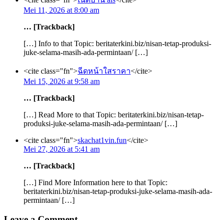
Mei 11, 2026 at 8:00 am
… [Trackback]
[…] Info to that Topic: beritaterkini.biz/nisan-tetap-produksi-
juke-selama-masih-ada-permintaan/ […]
<cite class="fn">
ฉีดหน้าใสราคา
</cite>
Mei 15, 2026 at 9:58 am
… [Trackback]
[…] Read More to that Topic: beritaterkini.biz/nisan-tetap-
produksi-juke-selama-masih-ada-permintaan/ […]
<cite class="fn">
skachat1vin.fun
</cite>
Mei 27, 2026 at 5:41 am
… [Trackback]
[…] Find More Information here to that Topic:
beritaterkini.biz/nisan-tetap-produksi-juke-selama-masih-ada-
permintaan/ […]
Leave a Comment