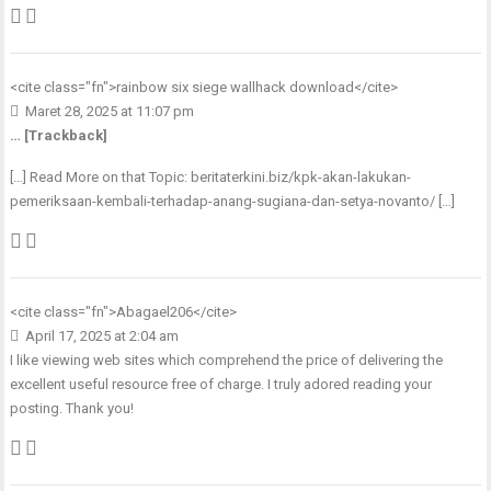
<cite class="fn">
rainbow six siege wallhack download
</cite>
Maret 28, 2025 at 11:07 pm
… [Trackback]
[…] Read More on that Topic: beritaterkini.biz/kpk-akan-lakukan-
pemeriksaan-kembali-terhadap-anang-sugiana-dan-setya-novanto/ […]
<cite class="fn">
Abagael206
</cite>
April 17, 2025 at 2:04 am
I like viewing web sites which comprehend the price of delivering the
excellent useful resource free of charge. I truly adored reading your
posting. Thank you!