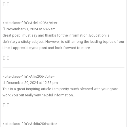
<cite class="fn">
Adelle206
</cite>
November 21, 2024 at 6:45 am
Great post i must say and thanks for the information. Education is
definitely a sticky subject. However, is still among the leading topics of our
time. I appreciate your post and look forward to more.
<cite class="fn">
Ailis206
</cite>
Desember 20, 2024 at 12:33 pm
This is a great inspiring article.I am pretty much pleased with your good
work.You put really very helpful information…
<cite class="fn">
Addia206
</cite>