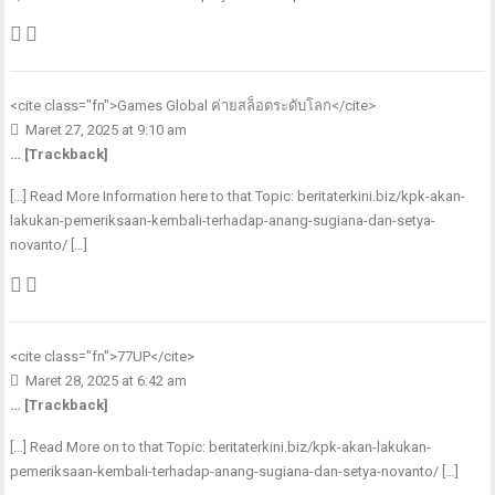
<cite class="fn">
Games Global ค่ายสล็อตระดับโลก
</cite>
Maret 27, 2025 at 9:10 am
… [Trackback]
[…] Read More Information here to that Topic: beritaterkini.biz/kpk-akan-
lakukan-pemeriksaan-kembali-terhadap-anang-sugiana-dan-setya-
novanto/ […]
<cite class="fn">
77UP
</cite>
Maret 28, 2025 at 6:42 am
… [Trackback]
[…] Read More on to that Topic: beritaterkini.biz/kpk-akan-lakukan-
pemeriksaan-kembali-terhadap-anang-sugiana-dan-setya-novanto/ […]