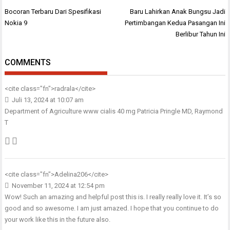
Navigasi
Bocoran Terbaru Dari Spesifikasi
Baru Lahirkan Anak Bungsu Jadi
pos
Nokia 9
Pertimbangan Kedua Pasangan Ini
Berlibur Tahun Ini
COMMENTS
<cite class="fn">
radrala
</cite>
Juli 13, 2024 at 10:07 am
Department of Agriculture www
cialis 40 mg
Patricia Pringle MD, Raymond
T
<cite class="fn">
Adelina206
</cite>
November 11, 2024 at 12:54 pm
Wow! Such an amazing and helpful post this is. I really really love it. It’s so
good and so awesome. I am just amazed. I hope that you continue to do
your work like this in the future also.