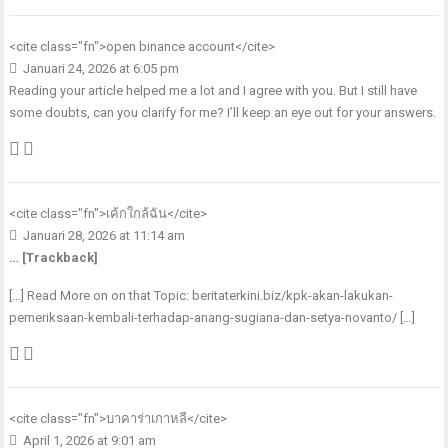
<cite class="fn">
open binance account
</cite>
Januari 24, 2026 at 6:05 pm
Reading your article helped me a lot and I agree with you. But I still have
some doubts, can you clarify for me? I’ll keep an eye out for your answers.
<cite class="fn">
เค้กใกล้ฉัน
</cite>
Januari 28, 2026 at 11:14 am
… [Trackback]
[…] Read More on on that Topic: beritaterkini.biz/kpk-akan-lakukan-
pemeriksaan-kembali-terhadap-anang-sugiana-dan-setya-novanto/ […]
<cite class="fn">
บาคาร่าเกาหลี
</cite>
April 1, 2026 at 9:01 am