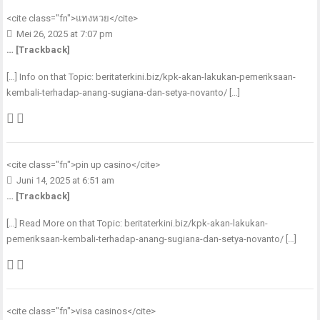
<cite class="fn">
แทงหวย
</cite>
Mei 26, 2025 at 7:07 pm
… [Trackback]
[…] Info on that Topic: beritaterkini.biz/kpk-akan-lakukan-pemeriksaan-
kembali-terhadap-anang-sugiana-dan-setya-novanto/ […]
<cite class="fn">
pin up casino
</cite>
Juni 14, 2025 at 6:51 am
… [Trackback]
[…] Read More on that Topic: beritaterkini.biz/kpk-akan-lakukan-
pemeriksaan-kembali-terhadap-anang-sugiana-dan-setya-novanto/ […]
<cite class="fn">
visa casinos
</cite>