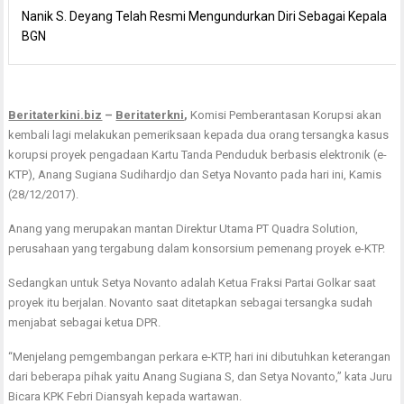
Nanik S. Deyang Telah Resmi Mengundurkan Diri Sebagai Kepala
BGN
Beritaterkini.biz
–
Beritaterkni
,
Komisi Pemberantasan Korupsi akan
kembali lagi melakukan pemeriksaan kepada dua orang tersangka kasus
korupsi proyek pengadaan Kartu Tanda Penduduk berbasis elektronik (e-
KTP), Anang Sugiana Sudihardjo dan Setya Novanto pada hari ini, Kamis
(28/12/2017).
Anang yang merupakan mantan Direktur Utama PT Quadra Solution,
perusahaan yang tergabung dalam konsorsium pemenang proyek e-KTP.
Sedangkan untuk Setya Novanto adalah Ketua Fraksi Partai Golkar saat
proyek itu berjalan. Novanto saat ditetapkan sebagai tersangka sudah
menjabat sebagai ketua DPR.
“Menjelang pemgembangan perkara e-KTP, hari ini dibutuhkan keterangan
dari beberapa pihak yaitu Anang Sugiana S, dan Setya Novanto,” kata Juru
Bicara KPK Febri Diansyah kepada wartawan.