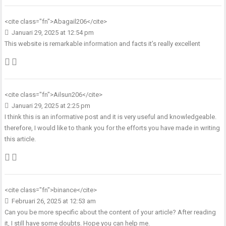
<cite class="fn">
Abagail206
</cite>
Januari 29, 2025 at 12:54 pm
This website is remarkable information and facts it’s really excellent
<cite class="fn">
Ailsun206
</cite>
Januari 29, 2025 at 2:25 pm
I think this is an informative post and it is very useful and knowledgeable.
therefore, I would like to thank you for the efforts you have made in writing
this article.
<cite class="fn">
binance
</cite>
Februari 26, 2025 at 12:53 am
Can you be more specific about the content of your article? After reading
it, I still have some doubts. Hope you can help me.