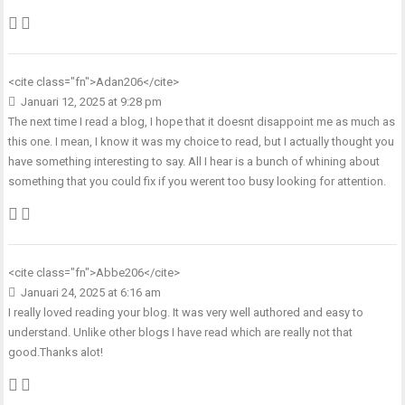
<cite class="fn">
Adan206
</cite>
Januari 12, 2025 at 9:28 pm
The next time I read a blog, I hope that it doesnt disappoint me as much as
this one. I mean, I know it was my choice to read, but I actually thought you
have something interesting to say. All I hear is a bunch of whining about
something that you could fix if you werent too busy looking for attention.
<cite class="fn">
Abbe206
</cite>
Januari 24, 2025 at 6:16 am
I really loved reading your blog. It was very well authored and easy to
understand. Unlike other blogs I have read which are really not that
good.Thanks alot!