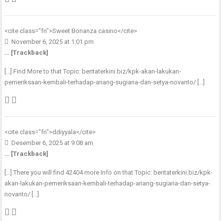
<cite class="fn">
Sweet Bonanza casino
</cite>
November 6, 2025 at 1:01 pm
… [Trackback]
[…] Find More to that Topic: beritaterkini.biz/kpk-akan-lakukan-
pemeriksaan-kembali-terhadap-anang-sugiana-dan-setya-novanto/ […]
<cite class="fn">
ddiyyala
</cite>
Desember 6, 2025 at 9:08 am
… [Trackback]
[…] There you will find 42404 more Info on that Topic: beritaterkini.biz/kpk-
akan-lakukan-pemeriksaan-kembali-terhadap-anang-sugiana-dan-setya-
novanto/ […]