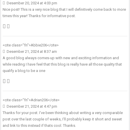
Desember 20, 2024 at 4:03 pm
Nice post! This is a very nice blog that I will definitively come back to more
times this year! Thanks for informative post.
<cite class="fn">
Abbie206
</cite>
Desember 21, 2024 at 8:37 am
A good blog always comes-up with new and exciting information and
while reading I have feel that this blog is really have all those quality that
qualify a blog to be a one
<cite class="fn">
Adrian206
</cite>
Desember 21, 2024 at 4:47 pm
Thanks for your post. I’ve been thinking about writing a very comparable
post over the last couple of weeks, I’ll probably keep it short and sweet
and link to this instead if thats cool. Thanks.