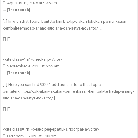
Agustus 19, 2025 at 9:36 am
… [Trackback]
[…] Info on that Topic: beritaterkini.biz/kpk-akan-lakukan-pemeriksaan-
kembali-terhadap-anang-sugiana-dan-setya-novanto/ […]
<cite class="fn">
checkslip
</cite>
September 4, 2025 at 6:55 am
… [Trackback]
[…] Here you can find 93221 additional Info to that Topic:
beritaterkini.biz/kpk-akan-lakukan-pemeriksaan-kembali-terhadap-anang-
sugiana-dan-setya-novanto/ […]
<cite class="fn">
бнанс реферальна програма
</cite>
Oktober 21, 2025 at 3:00 pm