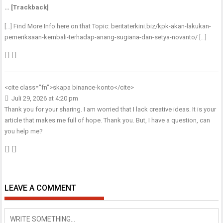
… [Trackback]
[…] Find More Info here on that Topic: beritaterkini.biz/kpk-akan-lakukan-
pemeriksaan-kembali-terhadap-anang-sugiana-dan-setya-novanto/ […]
<cite class="fn">
skapa binance-konto
</cite>
Juli 29, 2026 at 4:20 pm
Thank you for your sharing. I am worried that I lack creative ideas. It is your
article that makes me full of hope. Thank you. But, I have a question, can
you help me?
LEAVE A COMMENT