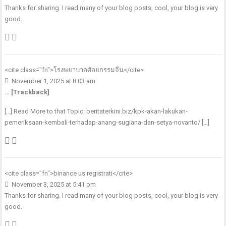
Thanks for sharing. I read many of your blog posts, cool, your blog is very
good.
<cite class="fn">
โรงพยาบาลศัลยกรรมจีน
</cite>
November 1, 2025 at 8:03 am
… [Trackback]
[…] Read More to that Topic: beritaterkini.biz/kpk-akan-lakukan-
pemeriksaan-kembali-terhadap-anang-sugiana-dan-setya-novanto/ […]
<cite class="fn">
binance us registrati
</cite>
November 3, 2025 at 5:41 pm
Thanks for sharing. I read many of your blog posts, cool, your blog is very
good.