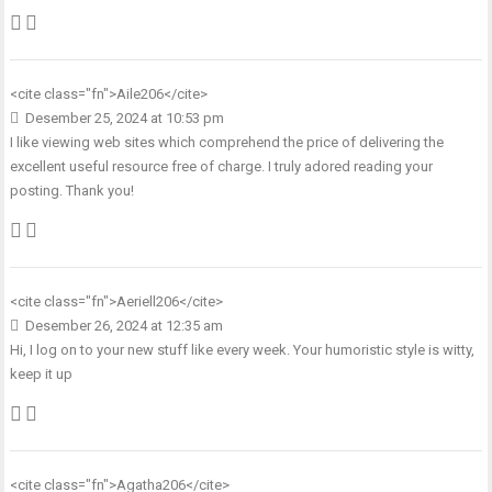
<cite class="fn">
Aile206
</cite>
Desember 25, 2024 at 10:53 pm
I like viewing web sites which comprehend the price of delivering the
excellent useful resource free of charge. I truly adored reading your
posting. Thank you!
<cite class="fn">
Aeriell206
</cite>
Desember 26, 2024 at 12:35 am
Hi, I log on to your new stuff like every week. Your humoristic style is witty,
keep it up
<cite class="fn">
Agatha206
</cite>