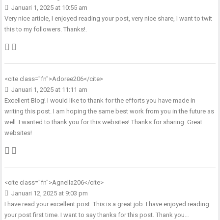
Januari 1, 2025 at 10:55 am
Very nice article, I enjoyed reading your post, very nice share, I want to twit
this to my followers. Thanks!.
<cite class="fn">
Adoree206
</cite>
Januari 1, 2025 at 11:11 am
Excellent Blog! I would like to thank for the efforts you have made in
writing this post. I am hoping the same best work from you in the future as
well. I wanted to thank you for this websites! Thanks for sharing. Great
websites!
<cite class="fn">
Agnella206
</cite>
Januari 12, 2025 at 9:03 pm
I have read your excellent post. This is a great job. I have enjoyed reading
your post first time. I want to say thanks for this post. Thank you…