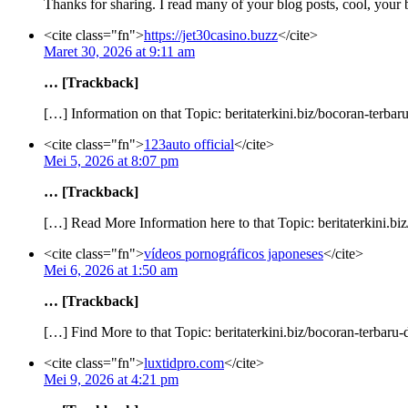
Thanks for sharing. I read many of your blog posts, cool, your 
<cite class="fn">
https://jet30casino.buzz
</cite>
Maret 30, 2026 at 9:11 am
… [Trackback]
[…] Information on that Topic: beritaterkini.biz/bocoran-terbaru
<cite class="fn">
123auto official
</cite>
Mei 5, 2026 at 8:07 pm
… [Trackback]
[…] Read More Information here to that Topic: beritaterkini.biz
<cite class="fn">
vídeos pornográficos japoneses
</cite>
Mei 6, 2026 at 1:50 am
… [Trackback]
[…] Find More to that Topic: beritaterkini.biz/bocoran-terbaru-
<cite class="fn">
luxtidpro.com
</cite>
Mei 9, 2026 at 4:21 pm