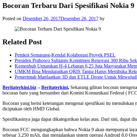
Bocoran Terbaru Dari Spesifikasi Nokia 9
Posted on
Desember 26, 2017
Desember 26, 2017
by
Related Post
Pemkot Semarang-Kendal Kolaborasi Proyek PSEL
Presiden Prabowo Subianto Komitmen Renovasi 300 Ribu Seko
Kemenhub Umumkan H-4 Lebaran 6,25 Juta Masyarakat Mem
UMKM Bisa Mendapatkan QRIS Tanpa Harus Membuka Rekeni
Pemerintah Manfaatkan 3D dan ETLE Drone Untuk Mewujud
Beritaterkini.biz
–
Beritaterkini
,
Sekarang giliran bocoran mengenai
bocoran baru yang bersumber dari Komisi Komunikasi Federal ( FCC
Bocoran yang berisi keterangan mengenai spesifikasi itu menuliska
diciptakan oleh HMD Global.
Spesifikasinya juga dapat dikategorikan kelas atas. Dari sini, dapa
Bocoran FCC mengungkapkan bahwa Nokia 9 akan mempunyai layar OL
sebesar 3.250 mAh, dan menjalankan sistem operasi Android 8.0 Ore