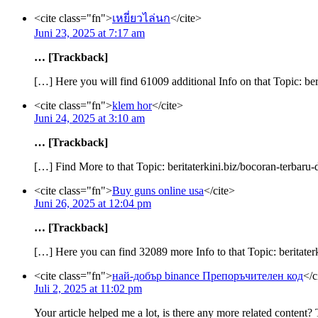
<cite class="fn">
เหยี่ยวไล่นก
</cite>
Juni 23, 2025 at 7:17 am
… [Trackback]
[…] Here you will find 61009 additional Info on that Topic: ber
<cite class="fn">
klem hor
</cite>
Juni 24, 2025 at 3:10 am
… [Trackback]
[…] Find More to that Topic: beritaterkini.biz/bocoran-terbaru-
<cite class="fn">
Buy guns online usa
</cite>
Juni 26, 2025 at 12:04 pm
… [Trackback]
[…] Here you can find 32089 more Info to that Topic: beritaterk
<cite class="fn">
най-добър binance Препоръчителен код
</c
Juli 2, 2025 at 11:02 pm
Your article helped me a lot, is there any more related content?