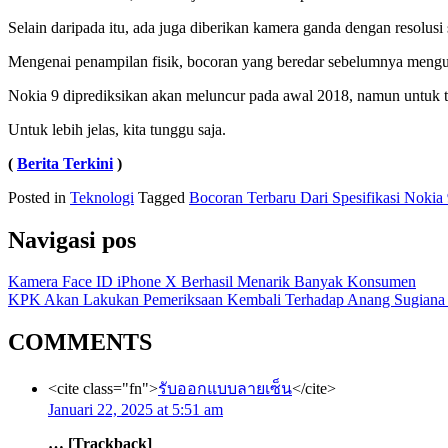
Selain daripada itu, ada juga diberikan kamera ganda dengan resolus
Mengenai penampilan fisik, bocoran yang beredar sebelumnya mengun
Nokia 9 diprediksikan akan meluncur pada awal 2018, namun untuk ta
Untuk lebih jelas, kita tunggu saja.
(
Berita Terkini
)
Posted in
Teknologi
Tagged
Bocoran Terbaru Dari Spesifikasi Nokia
Navigasi pos
Kamera Face ID iPhone X Berhasil Menarik Banyak Konsumen
KPK Akan Lakukan Pemeriksaan Kembali Terhadap Anang Sugiana
COMMENTS
<cite class="fn">
รับออกแบบลายเซ็น
</cite>
Januari 22, 2025 at 5:51 am
… [Trackback]