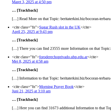
Maret 3, 2025 at 4:50 pm
… [Trackback]
[…] Read More on that Topic: beritaterkini.biz/bocoran-terbaru-
<cite class="fn">
Sugar Rush slot in the UK
</cite>
April 25, 2025 at 9:43 pm
… [Trackback]
[…] There you can find 23555 more Information on that Topic: b
<cite class="fn">
foroderechoprivado.ubp.edu.ar
</cite>
Mei 8, 2025 at 4:58 am
… [Trackback]
[…] Information to that Topic: beritaterkini.biz/bocoran-terbaru
<cite class="fn">
Morning Prayer Book
</cite>
Juni 21, 2025 at 3:10 am
… [Trackback]
[…] Here you can find 31673 additional Information to that Topi