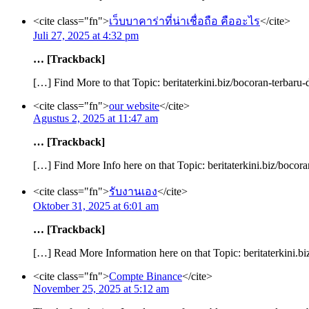
<cite class="fn">
เว็บบาคาร่าที่น่าเชื่อถือ คืออะไร
</cite>
Juli 27, 2025 at 4:32 pm
… [Trackback]
[…] Find More to that Topic: beritaterkini.biz/bocoran-terbaru-
<cite class="fn">
our website
</cite>
Agustus 2, 2025 at 11:47 am
… [Trackback]
[…] Find More Info here on that Topic: beritaterkini.biz/bocora
<cite class="fn">
รับงานเอง
</cite>
Oktober 31, 2025 at 6:01 am
… [Trackback]
[…] Read More Information here on that Topic: beritaterkini.bi
<cite class="fn">
Compte Binance
</cite>
November 25, 2025 at 5:12 am