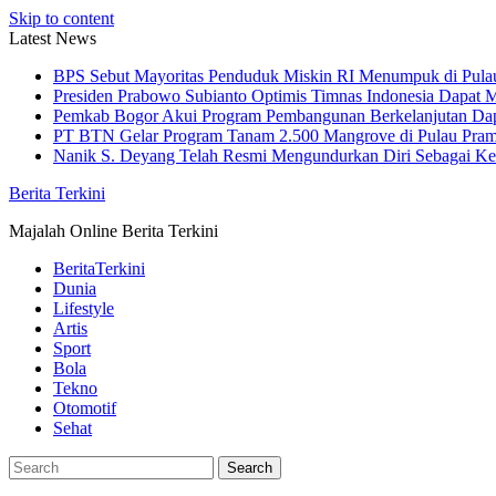
Skip to content
Latest News
BPS Sebut Mayoritas Penduduk Miskin RI Menumpuk di Pula
Presiden Prabowo Subianto Optimis Timnas Indonesia Dapat M
Pemkab Bogor Akui Program Pembangunan Berkelanjutan Da
PT BTN Gelar Program Tanam 2.500 Mangrove di Pulau Pra
Nanik S. Deyang Telah Resmi Mengundurkan Diri Sebagai K
Berita Terkini
Majalah Online Berita Terkini
BeritaTerkini
Dunia
Lifestyle
Artis
Sport
Bola
Tekno
Otomotif
Sehat