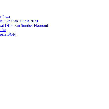
u Jawa
aju ke Piala Dunia 2030
pat Dijadikan Sumber Ekonomi
muka
epala BGN