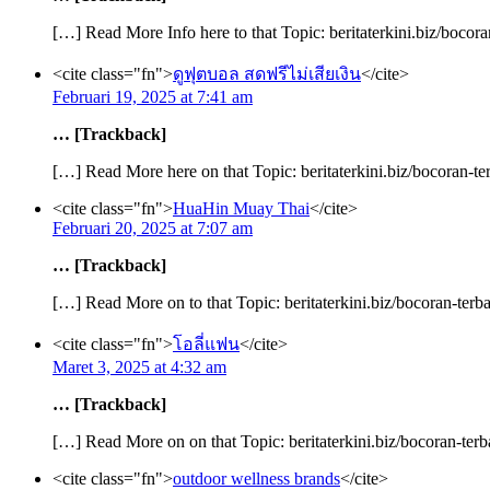
[…] Read More Info here to that Topic: beritaterkini.biz/bocora
<cite class="fn">
ดูฟุตบอล สดฟรีไม่เสียเงิน
</cite>
Februari 19, 2025 at 7:41 am
… [Trackback]
[…] Read More here on that Topic: beritaterkini.biz/bocoran-ter
<cite class="fn">
HuaHin Muay Thai
</cite>
Februari 20, 2025 at 7:07 am
… [Trackback]
[…] Read More on to that Topic: beritaterkini.biz/bocoran-terba
<cite class="fn">
โอลี่แฟน
</cite>
Maret 3, 2025 at 4:32 am
… [Trackback]
[…] Read More on on that Topic: beritaterkini.biz/bocoran-terb
<cite class="fn">
outdoor wellness brands
</cite>