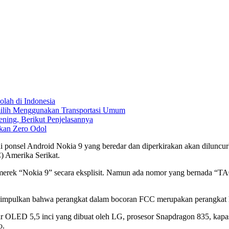
lah di Indonesia
ilih Menggunakan Transportasi Umum
ng, Berikut Penjelasannya
kan Zero Odol
 ponsel Android Nokia 9 yang beredar dan diperkirakan akan diluncurk
) Amerika Serikat.
n merek “Nokia 9” secara eksplisit. Namun ada nomor yang bernada “
t disimpulkan bahwa perangkat dalam bocoran FCC merupakan perangkat 
ED 5,5 inci yang dibuat oleh LG, prosesor Snapdragon 835, kapasit
o.