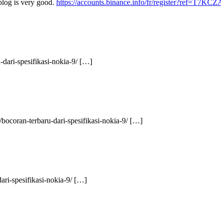
blog is very good.
https://accounts.binance.info/fr/register?ref=T7KC
-dari-spesifikasi-nokia-9/ […]
/bocoran-terbaru-dari-spesifikasi-nokia-9/ […]
dari-spesifikasi-nokia-9/ […]