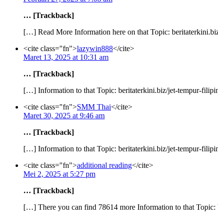
… [Trackback]
[…] Read More Information here on that Topic: beritaterkini.b
<cite class="fn">
lazywin888
</cite>
Maret 13, 2025 at 10:31 am
… [Trackback]
[…] Information to that Topic: beritaterkini.biz/jet-tempur-fi
<cite class="fn">
SMM Thai
</cite>
Maret 30, 2025 at 9:46 am
… [Trackback]
[…] Information to that Topic: beritaterkini.biz/jet-tempur-fi
<cite class="fn">
additional reading
</cite>
Mei 2, 2025 at 5:27 pm
… [Trackback]
[…] There you can find 78614 more Information to that Topic: b