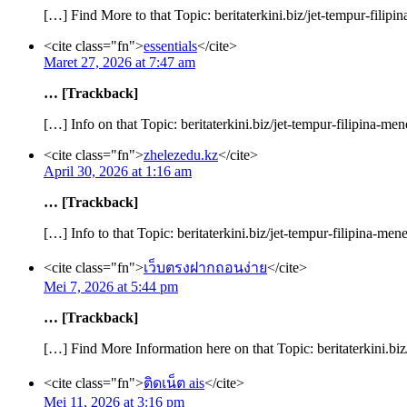
[…] Find More to that Topic: beritaterkini.biz/jet-tempur-fili
<cite class="fn">
essentials
</cite>
Maret 27, 2026 at 7:47 am
… [Trackback]
[…] Info on that Topic: beritaterkini.biz/jet-tempur-filipina-
<cite class="fn">
zhelezedu.kz
</cite>
April 30, 2026 at 1:16 am
… [Trackback]
[…] Info to that Topic: beritaterkini.biz/jet-tempur-filipina-m
<cite class="fn">
เว็บตรงฝากถอนง่าย
</cite>
Mei 7, 2026 at 5:44 pm
… [Trackback]
[…] Find More Information here on that Topic: beritaterkini.bi
<cite class="fn">
ติดเน็ต ais
</cite>
Mei 11, 2026 at 3:16 pm