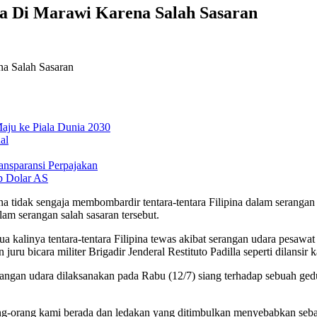
ra Di Marawi Karena Salah Sasaran
aju ke Piala Dunia 2030
al
ansparansi Perpajakan
p Dolar AS
na tidak sengaja membombardir tentara-tentara Filipina dalam serangan d
alam serangan salah sasaran tersebut.
a kalinya tentara-tentara Filipina tewas akibat serangan udara pesawat
uru bicara militer Brigadir Jenderal Restituto Padilla seperti dilansir 
ngan udara dilaksanakan pada Rabu (12/7) siang terhadap sebuah gedun
ng-orang kami berada dan ledakan yang ditimbulkan menyebabkan sebag