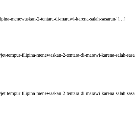
filipina-menewaskan-2-tentara-di-marawi-karena-salah-sasaran/ […]
z/jet-tempur-filipina-menewaskan-2-tentara-di-marawi-karena-salah-sas
z/jet-tempur-filipina-menewaskan-2-tentara-di-marawi-karena-salah-sas