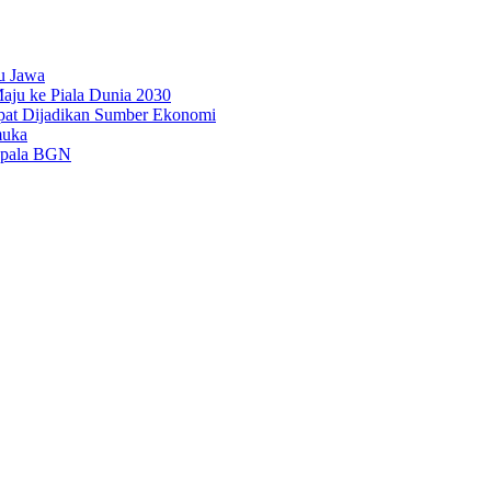
u Jawa
aju ke Piala Dunia 2030
pat Dijadikan Sumber Ekonomi
muka
epala BGN