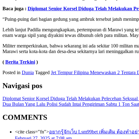
Baca juga :
Diplomat Senior Korsel Diduga Telah Melakukan P
“Puing-puing dari bagian gedung yang ambruk tersebut jatuh menim
Lebih lanjut Padilla mengungkapkan, pertempuran di Marawi yang tela
enam warga sipil yang diyakini tewas dibunuh oleh para militan. May
Militer memperkirakan, bahwa sekarang ini ada sekitar 100 militan m
Marawi serta kota-kota dan desa-desa sekitarnya lari meninggalkan 
(
Berita Terkini
)
Posted in
Dunia
Tagged
Jet Tempur Filipina Menewaskan 2 Tentara 
Navigasi pos
Diplomat Senior Korsel Diduga Telah Melakukan Pelecehan Seksua
Dua Bulan Yang Lalu Polisi Sudah Intai Pengiriman Sabtu 1 Ton S
COMMENTS
<cite class="fn">
อยากรู้จักเว็บ Lsm99bet เพิ่มเติม ต้องทำอย
Februari 27, 2025 at 7:08 am