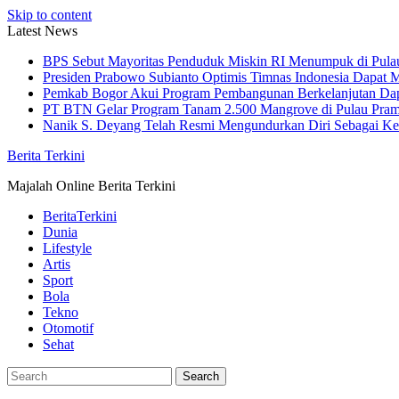
Skip to content
Latest News
BPS Sebut Mayoritas Penduduk Miskin RI Menumpuk di Pula
Presiden Prabowo Subianto Optimis Timnas Indonesia Dapat M
Pemkab Bogor Akui Program Pembangunan Berkelanjutan Da
PT BTN Gelar Program Tanam 2.500 Mangrove di Pulau Pra
Nanik S. Deyang Telah Resmi Mengundurkan Diri Sebagai K
Berita Terkini
Majalah Online Berita Terkini
BeritaTerkini
Dunia
Lifestyle
Artis
Sport
Bola
Tekno
Otomotif
Sehat