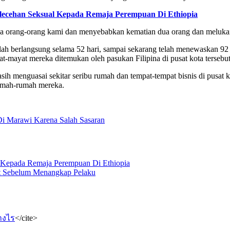
elecehan Seksual Kepada Remaja Perempuan Di Ethiopia
pa orang-orang kami dan menyebabkan kematian dua orang dan melukai
h berlangsung selama 52 hari, sampai sekarang telah menewaskan 92 te
at-mayat mereka ditemukan oleh pasukan Filipina di pusat kota tersebu
asih menguasai sekitar seribu rumah dan tempat-tempat bisnis di pusa
rumah-rumah mereka.
Di Marawi Karena Salah Sasaran
l Kepada Remaja Perempuan Di Ethiopia
aat Sebelum Menangkap Pelaku
่างไร
</cite>