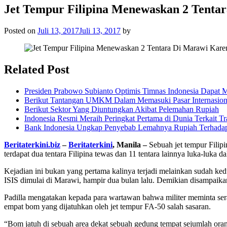
Jet Tempur Filipina Menewaskan 2 Tenta
Posted on
Juli 13, 2017
Juli 13, 2017
by
Related Post
Presiden Prabowo Subianto Optimis Timnas Indonesia Dapat M
Berikut Tantangan UMKM Dalam Memasuki Pasar Internasion
Berikut Sektor Yang Diuntungkan Akibat Pelemahan Rupiah
Indonesia Resmi Meraih Peringkat Pertama di Dunia Terkait Tr
Bank Indonesia Ungkap Penyebab Lemahnya Rupiah Terhada
Beritaterkini.biz
–
Beritaterkini
, Manila –
Sebuah jet tempur Filipi
terdapat dua tentara Filipina tewas dan 11 tentara lainnya luka-luka d
Kejadian ini bukan yang pertama kalinya terjadi melainkan sudah kedu
ISIS dimulai di Marawi, hampir dua bulan lalu. Demikian disampaikan j
Padilla mengatakan kepada para wartawan bahwa militer meminta sera
empat bom yang dijatuhkan oleh jet tempur FA-50 salah sasaran.
“Bom jatuh di sebuah area dekat sebuah gedung tempat sejumlah ora