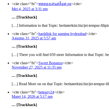
<cite class="fn">
ทดลองเล่นสล็อต pg
</cite>
Mei 4, 2025 at 3:31 pm
… [Trackback]
[…] Information to that Topic: beritaterkini.biz/jet-tempur-fi
<cite class="fn">
harddisk for gaming hyderabad
</cite>
Agustus 31, 2025 at 5:57 am
… [Trackback]
[…] There you will find 659 more Information to that Topic: be
<cite class="fn">
Sweet Bonanza
</cite>
November 27, 2025 at 11:35 pm
… [Trackback]
[…] Read More on on that Topic: beritaterkini.biz/jet-tempur-
<cite class="fn">
beteazy24
</cite>
Maret 14, 2026 at 5:17 pm
… [Trackback]