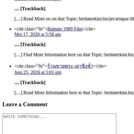
… [Trackback]
[…] Read More on on that Topic: beritaterkini.biz/jet-tempur-
<cite class="fn">
Batman 1989 Film
</cite>
Mei 17, 2026 at 5:58 am
… [Trackback]
[…] Find More Information here on that Topic: beritaterkini.bi
<cite class="fn">
ร้านขายพระ เสาชิงช้า
</cite>
Juni 25, 2026 at 5:01 pm
… [Trackback]
[…] Read More Information here to that Topic: beritaterkini.bi
Leave a Comment