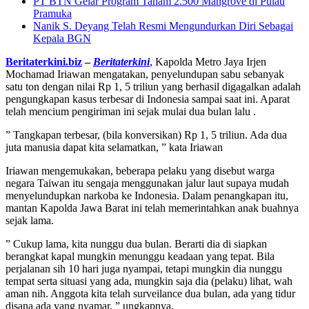
PT BTN Gelar Program Tanam 2.500 Mangrove di Pulau
Pramuka
Nanik S. Deyang Telah Resmi Mengundurkan Diri Sebagai
Kepala BGN
Beritaterkini.biz
–
Beritaterkini
, Kapolda Metro Jaya Irjen
Mochamad Iriawan mengatakan, penyelundupan sabu sebanyak
satu ton dengan nilai Rp 1, 5 triliun yang berhasil digagalkan adalah
pengungkapan kasus terbesar di Indonesia sampai saat ini. Aparat
telah mencium pengiriman ini sejak mulai dua bulan lalu .
” Tangkapan terbesar, (bila konversikan) Rp 1, 5 triliun. Ada dua
juta manusia dapat kita selamatkan, ” kata Iriawan
Iriawan mengemukakan, beberapa pelaku yang disebut warga
negara Taiwan itu sengaja menggunakan jalur laut supaya mudah
menyelundupkan narkoba ke Indonesia. Dalam penangkapan itu,
mantan Kapolda Jawa Barat ini telah memerintahkan anak buahnya
sejak lama.
” Cukup lama, kita nunggu dua bulan. Berarti dia di siapkan
berangkat kapal mungkin menunggu keadaan yang tepat. Bila
perjalanan sih 10 hari juga nyampai, tetapi mungkin dia nunggu
tempat serta situasi yang ada, mungkin saja dia (pelaku) lihat, wah
aman nih. Anggota kita telah surveilance dua bulan, ada yang tidur
disana ada yang nyamar, ” ungkapnya.