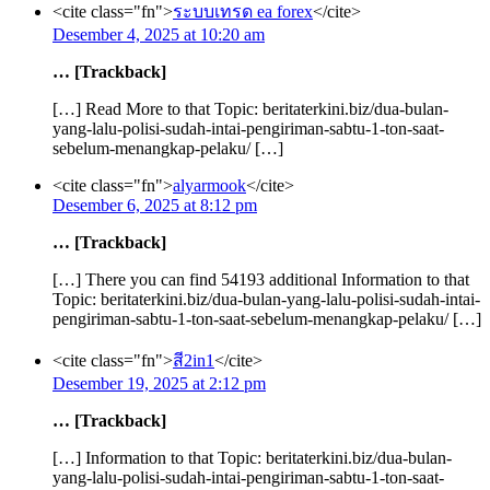
<cite class="fn">
ระบบเทรด ea forex
</cite>
Desember 4, 2025 at 10:20 am
… [Trackback]
[…] Read More to that Topic: beritaterkini.biz/dua-bulan-
yang-lalu-polisi-sudah-intai-pengiriman-sabtu-1-ton-saat-
sebelum-menangkap-pelaku/ […]
<cite class="fn">
alyarmook
</cite>
Desember 6, 2025 at 8:12 pm
… [Trackback]
[…] There you can find 54193 additional Information to that
Topic: beritaterkini.biz/dua-bulan-yang-lalu-polisi-sudah-intai-
pengiriman-sabtu-1-ton-saat-sebelum-menangkap-pelaku/ […]
<cite class="fn">
สี2in1
</cite>
Desember 19, 2025 at 2:12 pm
… [Trackback]
[…] Information to that Topic: beritaterkini.biz/dua-bulan-
yang-lalu-polisi-sudah-intai-pengiriman-sabtu-1-ton-saat-