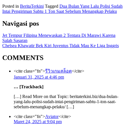
Posted in
BeritaTerkini
Tagged
Dua Bulan Yang Lalu Polisi Sudah
Intai Pengiriman Sabtu 1 Ton Saat Sebelum Menangkap Pelaku
Navigasi pos
Jet Tempur Filipina Menewaskan 2 Tentara Di Marawi Karena
Salah Sasaran
Chelsea Khawatir Bek Kiri Juventus Tidak Mau Ke Liga Inggris
COMMENTS
<cite class="fn">
รีวิวเกมสล็อต
</cite>
Januari 31, 2025 at 4:46 pm
… [Trackback]
[…] Read More on that Topic: beritaterkini.biz/dua-bulan-
yang-lalu-polisi-sudah-intai-pengiriman-sabtu-1-ton-saat-
sebelum-menangkap-pelaku/ […]
<cite class="fn">
Aviator
</cite>
Maret 24, 2025 at 9:04 pm