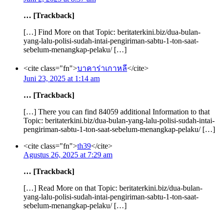
… [Trackback]
[…] Find More on that Topic: beritaterkini.biz/dua-bulan-
yang-lalu-polisi-sudah-intai-pengiriman-sabtu-1-ton-saat-
sebelum-menangkap-pelaku/ […]
<cite class="fn">
บาคาร่าเกาหลี
</cite>
Juni 23, 2025 at 1:14 am
… [Trackback]
[…] There you can find 84059 additional Information to that
Topic: beritaterkini.biz/dua-bulan-yang-lalu-polisi-sudah-intai-
pengiriman-sabtu-1-ton-saat-sebelum-menangkap-pelaku/ […]
<cite class="fn">
th39
</cite>
Agustus 26, 2025 at 7:29 am
… [Trackback]
[…] Read More on that Topic: beritaterkini.biz/dua-bulan-
yang-lalu-polisi-sudah-intai-pengiriman-sabtu-1-ton-saat-
sebelum-menangkap-pelaku/ […]