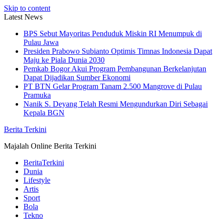
Skip to content
Latest News
BPS Sebut Mayoritas Penduduk Miskin RI Menumpuk di
Pulau Jawa
Presiden Prabowo Subianto Optimis Timnas Indonesia Dapat
Maju ke Piala Dunia 2030
Pemkab Bogor Akui Program Pembangunan Berkelanjutan
Dapat Dijadikan Sumber Ekonomi
PT BTN Gelar Program Tanam 2.500 Mangrove di Pulau
Pramuka
Nanik S. Deyang Telah Resmi Mengundurkan Diri Sebagai
Kepala BGN
Berita Terkini
Majalah Online Berita Terkini
BeritaTerkini
Dunia
Lifestyle
Artis
Sport
Bola
Tekno