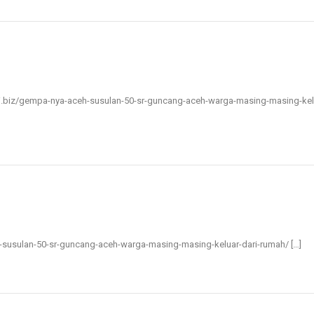
erkini.biz/gempa-nya-aceh-susulan-50-sr-guncang-aceh-warga-masing-masing-kel
ceh-susulan-50-sr-guncang-aceh-warga-masing-masing-keluar-dari-rumah/ […]