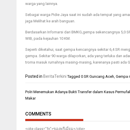
warga yang lainnya.
Sebagai warga Pidie Jaya saat ini sudah ada tempat yang am
jaga Melihat ke arah banguan.
Berdasarkan Infomarsi dari BMKG,gempa sekencangnya 5,0 SR i
WIB, pada kejauhan 10 KM.
Seperti diketahui, saat gempa kencangnya sekitar 6,4 SR me
gempa. Sekitar 90 warga dilaporkan, ada yang terluka dan adan
troma masuk rumahnya masing-masing, karenanya pasti ada 
Posted in
BeritaTerkini
Tagged
0 SR Guncang Aceh
,
Gempa n
Navigasi
Polri Menemukan Adanya Bukti Transfer dalam Kasus Permufa
pos
Makar
COMMENTS
<cite class="fn">
ของพรีเมี่ยม
</cite>