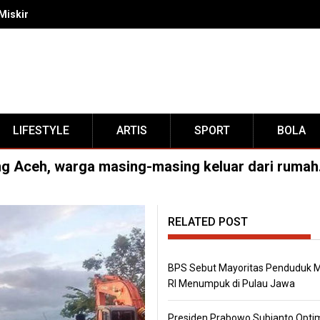
Miskin RI Menumpuk di Pulau Jawa
LIFESTYLE
ARTIS
SPORT
BOLA
g Aceh, warga masing-masing keluar dari rumah
RELATED POST
BPS Sebut Mayoritas Penduduk M
RI Menumpuk di Pulau Jawa
Presiden Prabowo Subianto Opti