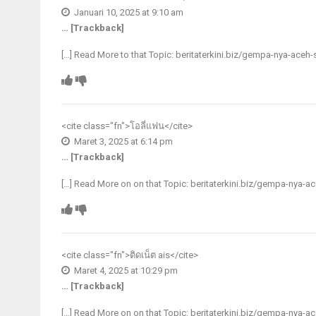
Januari 10, 2025 at 9:10 am
… [Trackback]
[…] Read More to that Topic: beritaterkini.biz/gempa-nya-ace
<cite class="fn">
โอลี่แฟน
</cite>
Maret 3, 2025 at 6:14 pm
… [Trackback]
[…] Read More on on that Topic: beritaterkini.biz/gempa-nya-
<cite class="fn">
ติดเน็ต ais
</cite>
Maret 4, 2025 at 10:29 pm
… [Trackback]
[…] Read More on on that Topic: beritaterkini.biz/gempa-nya-