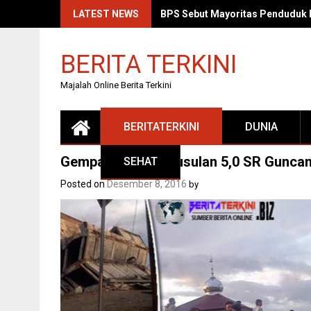
Skip
LATEST NEWS
BPS Sebut Mayoritas Penduduk 
to
content
BERITA TERKINI
Majalah Online Berita Terkini
BERITATERKINI
DUNIA
Gempa nya aceh susulan 5,0 SR Guncan
SEHAT
Posted on
Desember 8, 2016
by