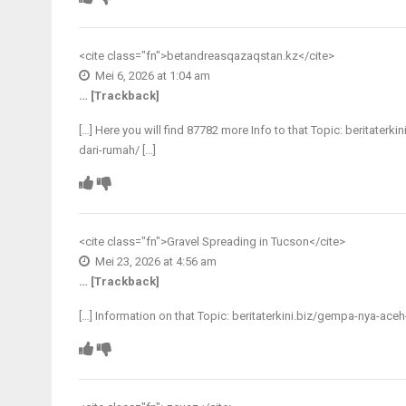
<cite class="fn">
betandreasqazaqstan.kz
</cite>
Mei 6, 2026 at 1:04 am
… [Trackback]
[…] Here you will find 87782 more Info to that Topic: beritat
dari-rumah/ […]
<cite class="fn">
Gravel Spreading in Tucson
</cite>
Mei 23, 2026 at 4:56 am
… [Trackback]
[…] Information on that Topic: beritaterkini.biz/gempa-nya-a