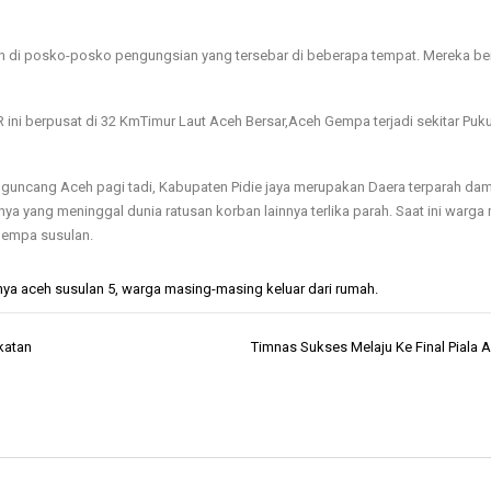
an di posko-posko pengungsian yang tersebar di beberapa tempat. Mereka be
ni berpusat di 32 KmTimur Laut Aceh Bersar,Aceh Gempa terjadi sekitar Puku
ngguncang Aceh pagi tadi, Kabupaten Pidie jaya merupakan Daera terparah da
ya yang meninggal dunia ratusan korban lainnya terlika parah. Saat ini warga
Gempa susulan.
ya aceh susulan 5
,
warga masing-masing keluar dari rumah.
katan
Timnas Sukses Melaju Ke Final Piala 