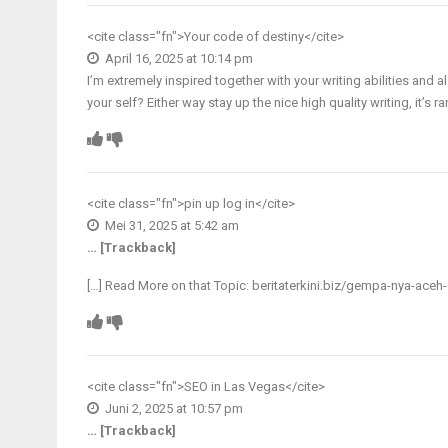
<cite class="fn">
Your code of destiny
</cite>
April 16, 2025 at 10:14 pm
I’m extremely inspired together with your writing abilities and a
your self? Either way stay up the nice high quality writing, it’s 
<cite class="fn">
pin up log in
</cite>
Mei 31, 2025 at 5:42 am
… [Trackback]
[…] Read More on that Topic: beritaterkini.biz/gempa-nya-ace
<cite class="fn">
SEO in Las Vegas
</cite>
Juni 2, 2025 at 10:57 pm
… [Trackback]