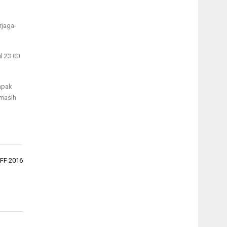
rjaga-
l 23:00
mpak
 masih
AFF 2016