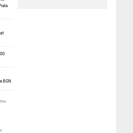
iala
at
500
la BGN
atau
an