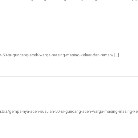
ulan-50-sr-guncang-aceh-warga-masing-masing-keluar-dari-rumah/ […]
erkini.biz/gempa-nya-aceh-susulan-50-sr-guncang-aceh-warga-masing-masing-ke