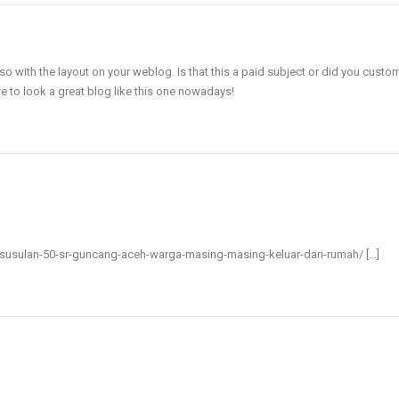
lso with the layout on your weblog. Is that this a paid subject or did you custom
rare to look a great blog like this one nowadays
!
h-susulan-50-sr-guncang-aceh-warga-masing-masing-keluar-dari-rumah/ […]