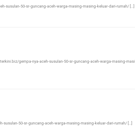
a-aceh-susulan-50-sr-guncang-aceh-warga-masing-masing-keluar-dari-rumah/ […]
eritaterkini.biz/gempa-nya-aceh-susulan-50-sr-guncang-aceh-warga-masing-mas
aceh-susulan-50-sr-guncang-aceh-warga-masing-masing-keluar-dari-rumah/ […]