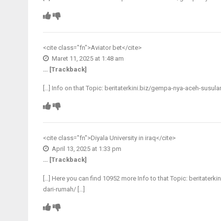
<cite class="fn">
Aviator bet
</cite>
Maret 11, 2025 at 1:48 am
… [Trackback]
[…] Info on that Topic: beritaterkini.biz/gempa-nya-aceh-sus
<cite class="fn">
Diyala University in iraq
</cite>
April 13, 2025 at 1:33 pm
… [Trackback]
[…] Here you can find 10952 more Info to that Topic: beritat
dari-rumah/ […]