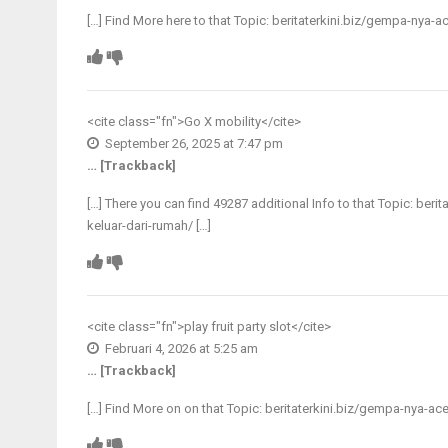
[…] Find More here to that Topic: beritaterkini.biz/gempa-ny
<cite class="fn">
Go X mobility
</cite>
September 26, 2025 at 7:47 pm
… [Trackback]
[…] There you can find 49287 additional Info to that Topic: b
keluar-dari-rumah/ […]
<cite class="fn">
play fruit party slot
</cite>
Februari 4, 2026 at 5:25 am
… [Trackback]
[…] Find More on on that Topic: beritaterkini.biz/gempa-nya-