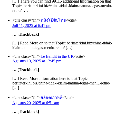
[…] There you can find 99115 additional Information on that
Topic: beritaterkini.biz/china-tidak-klaim-natuna-tegas-menlu-
retno/ […]
<cite class="fn">
หนังโป๊ซับไทย
</cite>
Juli 11, 2025 at 6:41 pm
… [Trackback]
[…] Read More on to that Topic: beritaterkini.biz/china-tidak-
klaim-natuna-tegas-menlu-retno/ […]
<cite class="fn">
Le Bandit in the UK
</cite>
Agustus 19, 2025 at 12:45 pm
… [Trackback]
[…] Read More Information here to that Topic:
beritaterkini.biz/china-tidak-klaim-natuna-tegas-menlu-retno/
[…]
<cite class="fn">
สล็อตเกาหลี
</cite>
Agustus 20, 2025 at 6:51 am
… [Trackback]