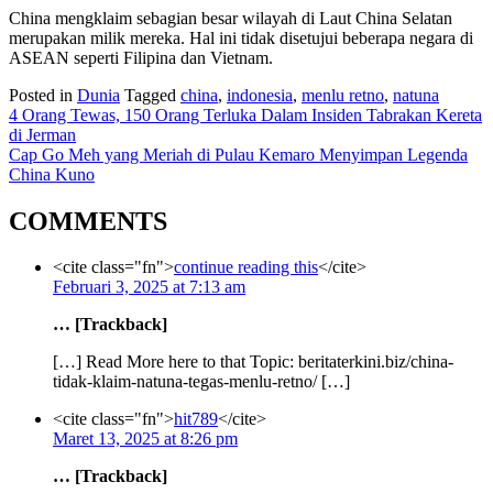
China mengklaim sebagian besar wilayah di Laut China Selatan
merupakan milik mereka. Hal ini tidak disetujui beberapa negara di
ASEAN seperti Filipina dan Vietnam.
Posted in
Dunia
Tagged
china
,
indonesia
,
menlu retno
,
natuna
Navigasi
4 Orang Tewas, 150 Orang Terluka Dalam Insiden Tabrakan Kereta
di Jerman
pos
Cap Go Meh yang Meriah di Pulau Kemaro Menyimpan Legenda
China Kuno
COMMENTS
<cite class="fn">
continue reading this
</cite>
Februari 3, 2025 at 7:13 am
… [Trackback]
[…] Read More here to that Topic: beritaterkini.biz/china-
tidak-klaim-natuna-tegas-menlu-retno/ […]
<cite class="fn">
hit789
</cite>
Maret 13, 2025 at 8:26 pm
… [Trackback]