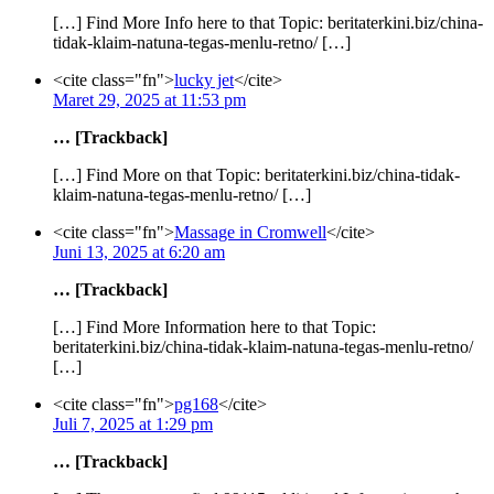
[…] Find More Info here to that Topic: beritaterkini.biz/china-
tidak-klaim-natuna-tegas-menlu-retno/ […]
<cite class="fn">
lucky jet
</cite>
Maret 29, 2025 at 11:53 pm
… [Trackback]
[…] Find More on that Topic: beritaterkini.biz/china-tidak-
klaim-natuna-tegas-menlu-retno/ […]
<cite class="fn">
Massage in Cromwell
</cite>
Juni 13, 2025 at 6:20 am
… [Trackback]
[…] Find More Information here to that Topic:
beritaterkini.biz/china-tidak-klaim-natuna-tegas-menlu-retno/
[…]
<cite class="fn">
pg168
</cite>
Juli 7, 2025 at 1:29 pm
… [Trackback]