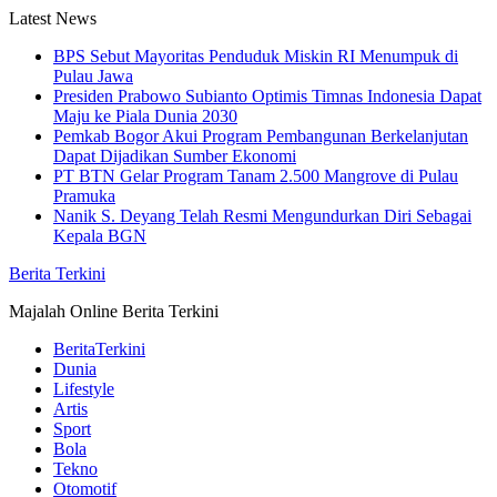
Skip
Latest News
to
BPS Sebut Mayoritas Penduduk Miskin RI Menumpuk di
content
Pulau Jawa
Presiden Prabowo Subianto Optimis Timnas Indonesia Dapat
Maju ke Piala Dunia 2030
Pemkab Bogor Akui Program Pembangunan Berkelanjutan
Dapat Dijadikan Sumber Ekonomi
PT BTN Gelar Program Tanam 2.500 Mangrove di Pulau
Pramuka
Nanik S. Deyang Telah Resmi Mengundurkan Diri Sebagai
Kepala BGN
Berita Terkini
Majalah Online Berita Terkini
BeritaTerkini
Dunia
Lifestyle
Artis
Sport
Bola
Tekno
Otomotif