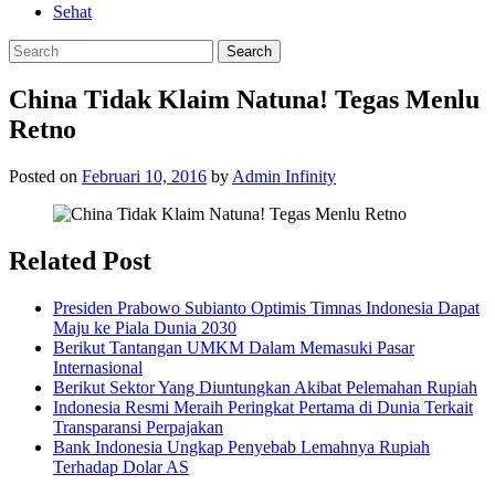
Sehat
China Tidak Klaim Natuna! Tegas Menlu
Retno
Posted on
Februari 10, 2016
by
Admin Infinity
Related Post
Presiden Prabowo Subianto Optimis Timnas Indonesia Dapat
Maju ke Piala Dunia 2030
Berikut Tantangan UMKM Dalam Memasuki Pasar
Internasional
Berikut Sektor Yang Diuntungkan Akibat Pelemahan Rupiah
Indonesia Resmi Meraih Peringkat Pertama di Dunia Terkait
Transparansi Perpajakan
Bank Indonesia Ungkap Penyebab Lemahnya Rupiah
Terhadap Dolar AS