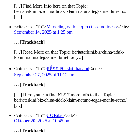
[…] Find More Info here on that Topic:
beritaterkini.biz/china-tidak-klaim-natuna-tegas-menlu-retno/
[…]
<cite class="fn">
Marketing with uaq.ma tips and tricks
</cite>
September 14, 2025 at 1:25 pm
… [Trackback]
[…] Read More on that Topic: beritaterkini.biz/china-tidak-
klaim-natuna-tegas-menlu-retno/ […]
<cite class="fn">
สล็อต PG slot thailand
</cite>
September 27, 2025 at 11:12 am
… [Trackback]
[…] Here you can find 67217 more Info to that Topic:
beritaterkini.biz/china-tidak-klaim-natuna-tegas-menlu-retno/
[…]
<cite class="fn">
UOBilad
</cite>
Oktober 20, 2025 at 10:45 pm
… [Trackback]