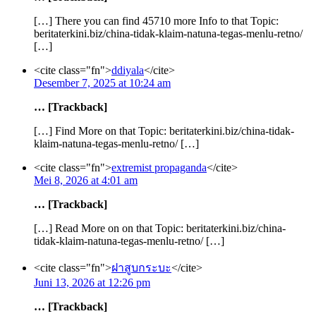
[…] There you can find 45710 more Info to that Topic:
beritaterkini.biz/china-tidak-klaim-natuna-tegas-menlu-retno/
[…]
<cite class="fn">
ddiyala
</cite>
Desember 7, 2025 at 10:24 am
… [Trackback]
[…] Find More on that Topic: beritaterkini.biz/china-tidak-
klaim-natuna-tegas-menlu-retno/ […]
<cite class="fn">
extremist propaganda
</cite>
Mei 8, 2026 at 4:01 am
… [Trackback]
[…] Read More on on that Topic: beritaterkini.biz/china-
tidak-klaim-natuna-tegas-menlu-retno/ […]
<cite class="fn">
ฝาสูบกระบะ
</cite>
Juni 13, 2026 at 12:26 pm
… [Trackback]