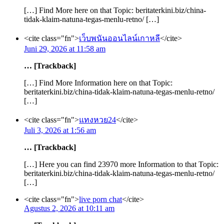
[…] Find More here on that Topic: beritaterkini.biz/china-
tidak-klaim-natuna-tegas-menlu-retno/ […]
<cite class="fn">
เว็บพนันออนไลน์เกาหลี
</cite>
Juni 29, 2026 at 11:58 am
… [Trackback]
[…] Find More Information here on that Topic:
beritaterkini.biz/china-tidak-klaim-natuna-tegas-menlu-retno/
[…]
<cite class="fn">
แทงหวย24
</cite>
Juli 3, 2026 at 1:56 am
… [Trackback]
[…] Here you can find 23970 more Information to that Topic:
beritaterkini.biz/china-tidak-klaim-natuna-tegas-menlu-retno/
[…]
<cite class="fn">
live porn chat
</cite>
Agustus 2, 2026 at 10:11 am