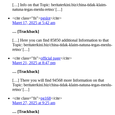
[…] Info on that Topic: beritaterkini.biz/china-tidak-klaim-
natuna-tegas-menlu-retno/ […]
<cite class="fn">
pgslot
</cite>
Maret 17, 2025 at 5:42 am
… [Trackback]
[…] Here you can find 85850 additional Information to that
Topic: beritaterkini.biz/china-tidak-klaim-natuna-tegas-menlu-
retno/ […]
<cite class="fn">
official page
</cite>
Maret 21, 2025 at 8:47 pm
… [Trackback]
[…] There you will find 94568 more Information on that
Topic: beritaterkini.biz/china-tidak-klaim-natuna-tegas-menlu-
retno/ […]
<cite class="fn">
pg168
</cite>
Maret 27, 2025 at 9:25 am
… [Trackback]