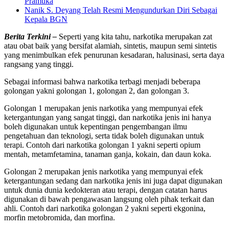
Pramuka
Nanik S. Deyang Telah Resmi Mengundurkan Diri Sebagai
Kepala BGN
Berita Terkini –
Seperti yang kita tahu, narkotika merupakan zat
atau obat baik yang bersifat alamiah, sintetis, maupun semi sintetis
yang menimbulkan efek penurunan kesadaran, halusinasi, serta daya
rangsang yang tinggi.
Sebagai informasi bahwa narkotika terbagi menjadi beberapa
golongan yakni golongan 1, golongan 2, dan golongan 3.
Golongan 1 merupakan jenis narkotika yang mempunyai efek
ketergantungan yang sangat tinggi, dan narkotika jenis ini hanya
boleh digunakan untuk kepentingan pengembangan ilmu
pengetahuan dan teknologi, serta tidak boleh digunakan untuk
terapi. Contoh dari narkotika golongan 1 yakni seperti opium
mentah, metamfetamina, tanaman ganja, kokain, dan daun koka.
Golongan 2 merupakan jenis narkotika yang mempunyai efek
ketergantungan sedang dan narkotika jenis ini juga dapat digunakan
untuk dunia dunia kedokteran atau terapi, dengan catatan harus
digunakan di bawah pengawasan langsung oleh pihak terkait dan
ahli. Contoh dari narkotika golongan 2 yakni seperti ekgonina,
morfin metobromida, dan morfina.