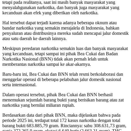
tetapi pada realitanya, saat ini masih banyak masyarakat yang
menyalahgunakan narkotika, dan banyak juga masyarakat yang
kecanduan akan efek yang diberikan oleh narkotika.
Hal tersebut dapat terjadi karena adanya beberapa oknum atau
bandar narkotika yang semakin merajalela di Indonesia, bahkan
penyaluran atau distribusinya mereka sudah mencapai jalur domestik
atau satu daerah ke daerah lainnya.
Meskipun peredaran narkotika semakin luas dan banyak masyarakat
yang kecanduan, tetapi sampai ini pihak Bea Cukai dan Badan
Narkotika Nasional (BNN) tidak akan pernah lelah untuk
memberantas narkotika sampai ke akar-akarnya.
Baru-baru ini, Bea Cukai dan BNN telah resmi berkolaborasi dan
menggelar operasi di beberapa pelabuhan jalur domesik nasional
serta internasional.
Dalam operasi tersebut, pihak Bea Cukai dan BNN berhasil
menemukan sejumlah barang bukti yang berisikan barang atau zat
narkotika yang bernilai miliaran rupiah.
Berdasarkan data dari pihak BNN, maka dijelaskan bahwa pada
periode 2025 ini, terdapat total 172 kasus narkotika dengan total
barang bukti 683.885,79 gram. Rinciannya: sabu 308.631,73 gram,
ganja 372.265,9 gram, ekstasi 6.640 butir (2.663,21 gram), THC