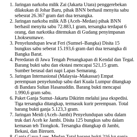
Jaringan narkoba milik Zai (Jakarta Utara) penggerebekan
dilakukan di Johar Baru, pihak BNN berhasil menyita sabu
sebesrat 26.367 gram dari dua tersangka.
Jaringan narkoba milik AB (Aceh–Medan) pihak BNN
berhasil menyita sabu 72.883,1 gram, tersangka terdapat 6
orang, dan narkotika ditemukan di Gudang penyimpanan
Lhokseumawe.
Penyelundupan lewat Feri (Sumsel–Bangka) Disita 15
bungkus sabu seberat 15.193,6 gram dari dua tersangka di
Bangka Barat.
Peredaran di Jawa Tengah Penangkapan di Kendal dan Tegal.
Barang bukti sabu dan ekstasi mencapai 521,15 gram.
Sumber berasal dari napi Lapas Semarang.
Jaringan Internasional (Malaysia–Makassar) Empat
perempuan penyelundup sabu dari Kuala Lumpur ditangkap
di Bandara Sultan Hasanuddin. Barang bukti mencapai
1.990,6 gram sabu.
Paket Ganja Sumut–Jakarta Dikirim melalui jasa ekspedisi.
Tiga tersangka ditangkap, termasuk kurir perempuan. Total
barang bukti ganja 5.123,3 gram.
Jaringan Meidi (Aceh–Jambi) Penyelundupan sabu dalam
truk dari Aceh ke Jambi. Disita 125 bungkus sabu dalam
kemasan teh Tiongkok. Tersangka ditangkap di Jambi,
Bekasi, dan Bireuen.
Ganja Gayo Lues–Medan Total barang bukti 216 kg ganja