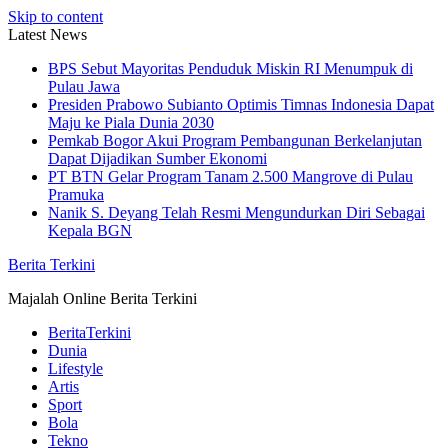
Skip to content
Latest News
BPS Sebut Mayoritas Penduduk Miskin RI Menumpuk di
Pulau Jawa
Presiden Prabowo Subianto Optimis Timnas Indonesia Dapat
Maju ke Piala Dunia 2030
Pemkab Bogor Akui Program Pembangunan Berkelanjutan
Dapat Dijadikan Sumber Ekonomi
PT BTN Gelar Program Tanam 2.500 Mangrove di Pulau
Pramuka
Nanik S. Deyang Telah Resmi Mengundurkan Diri Sebagai
Kepala BGN
Berita Terkini
Majalah Online Berita Terkini
BeritaTerkini
Dunia
Lifestyle
Artis
Sport
Bola
Tekno