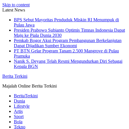
Skip to content
Latest News
BPS Sebut Mayoritas Penduduk Miskin RI Menumpuk di
Pulau Jawa
Presiden Prabowo Subianto Optimis Timnas Indonesia Dapat
Maju ke Piala Dunia 2030
Pemkab Bogor Akui Program Pembangunan Berkelanjutan
Dapat Dijadikan Sumber Ekonomi
PT BTN Gelar Program Tanam 2.500 Mangrove di Pulau
Pramuka
Nanik S. Deyang Telah Resmi Mengundurkan Diri Sebagai
Kepala BGN
Berita Terkini
Majalah Online Berita Terkini
BeritaTerkini
Dunia
Lifestyle
Artis
Sport
Bola
Tekno