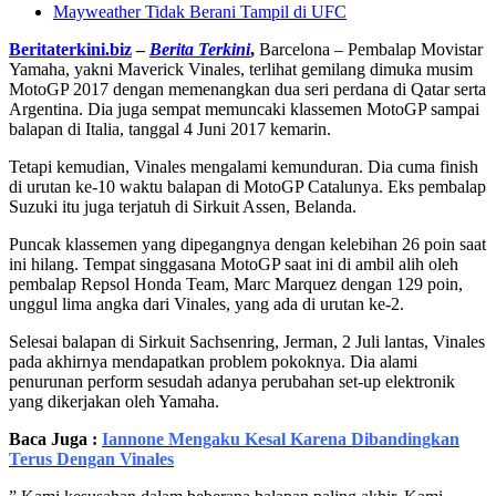
Mayweather Tidak Berani Tampil di UFC
Beritaterkini.biz
–
Berita Terkini
,
Barcelona – Pembalap Movistar
Yamaha, yakni Maverick Vinales, terlihat gemilang dimuka musim
MotoGP 2017 dengan memenangkan dua seri perdana di Qatar serta
Argentina. Dia juga sempat memuncaki klassemen MotoGP sampai
balapan di Italia, tanggal 4 Juni 2017 kemarin.
Tetapi kemudian, Vinales mengalami kemunduran. Dia cuma finish
di urutan ke-10 waktu balapan di MotoGP Catalunya. Eks pembalap
Suzuki itu juga terjatuh di Sirkuit Assen, Belanda.
Puncak klassemen yang dipegangnya dengan kelebihan 26 poin saat
ini hilang. Tempat singgasana MotoGP saat ini di ambil alih oleh
pembalap Repsol Honda Team, Marc Marquez dengan 129 poin,
unggul lima angka dari Vinales, yang ada di urutan ke-2.
Selesai balapan di Sirkuit Sachsenring, Jerman, 2 Juli lantas, Vinales
pada akhirnya mendapatkan problem pokoknya. Dia alami
penurunan perform sesudah adanya perubahan set-up elektronik
yang dikerjakan oleh Yamaha.
Baca Juga :
Iannone Mengaku Kesal Karena Dibandingkan
Terus Dengan Vinales