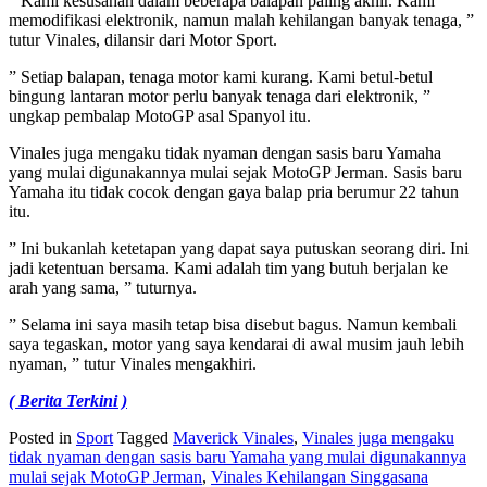
” Kami kesusahan dalam beberapa balapan paling akhir. Kami
memodifikasi elektronik, namun malah kehilangan banyak tenaga, ”
tutur Vinales, dilansir dari Motor Sport.
” Setiap balapan, tenaga motor kami kurang. Kami betul-betul
bingung lantaran motor perlu banyak tenaga dari elektronik, ”
ungkap pembalap MotoGP asal Spanyol itu.
Vinales juga mengaku tidak nyaman dengan sasis baru Yamaha
yang mulai digunakannya mulai sejak MotoGP Jerman. Sasis baru
Yamaha itu tidak cocok dengan gaya balap pria berumur 22 tahun
itu.
” Ini bukanlah ketetapan yang dapat saya putuskan seorang diri. Ini
jadi ketentuan bersama. Kami adalah tim yang butuh berjalan ke
arah yang sama, ” tuturnya.
” Selama ini saya masih tetap bisa disebut bagus. Namun kembali
saya tegaskan, motor yang saya kendarai di awal musim jauh lebih
nyaman, ” tutur Vinales mengakhiri.
( Berita Terkini )
Posted in
Sport
Tagged
Maverick Vinales
,
Vinales juga mengaku
tidak nyaman dengan sasis baru Yamaha yang mulai digunakannya
mulai sejak MotoGP Jerman
,
Vinales Kehilangan Singgasana