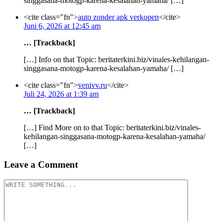
singgasana-motogp-karena-kesalahan-yamaha/ […]
<cite class="fn">
auto zonder apk verkopen
</cite>
Juni 6, 2026 at 12:45 am
… [Trackback]
[…] Info on that Topic: beritaterkini.biz/vinales-kehilangan-
singgasana-motogp-karena-kesalahan-yamaha/ […]
<cite class="fn">
venivv.ru
</cite>
Juli 24, 2026 at 1:39 am
… [Trackback]
[…] Find More on to that Topic: beritaterkini.biz/vinales-
kehilangan-singgasana-motogp-karena-kesalahan-yamaha/
[…]
Leave a Comment