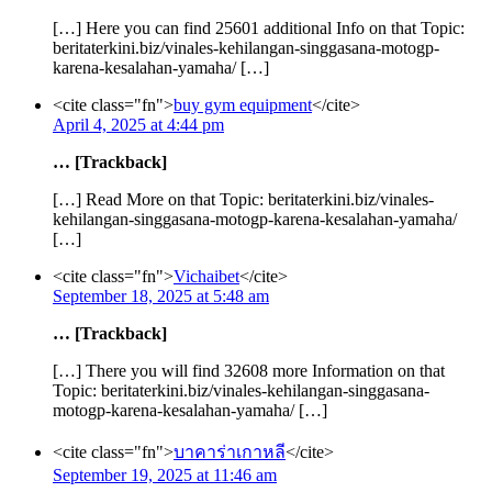
[…] Here you can find 25601 additional Info on that Topic:
beritaterkini.biz/vinales-kehilangan-singgasana-motogp-
karena-kesalahan-yamaha/ […]
<cite class="fn">
buy gym equipment
</cite>
April 4, 2025 at 4:44 pm
… [Trackback]
[…] Read More on that Topic: beritaterkini.biz/vinales-
kehilangan-singgasana-motogp-karena-kesalahan-yamaha/
[…]
<cite class="fn">
Vichaibet
</cite>
September 18, 2025 at 5:48 am
… [Trackback]
[…] There you will find 32608 more Information on that
Topic: beritaterkini.biz/vinales-kehilangan-singgasana-
motogp-karena-kesalahan-yamaha/ […]
<cite class="fn">
บาคาร่าเกาหลี
</cite>
September 19, 2025 at 11:46 am