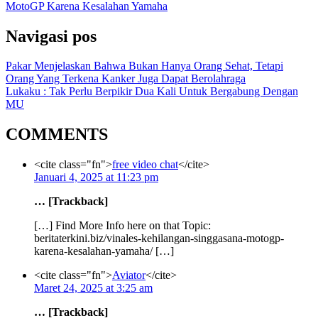
MotoGP Karena Kesalahan Yamaha
Navigasi pos
Pakar Menjelaskan Bahwa Bukan Hanya Orang Sehat, Tetapi
Orang Yang Terkena Kanker Juga Dapat Berolahraga
Lukaku : Tak Perlu Berpikir Dua Kali Untuk Bergabung Dengan
MU
COMMENTS
<cite class="fn">
free video chat
</cite>
Januari 4, 2025 at 11:23 pm
… [Trackback]
[…] Find More Info here on that Topic:
beritaterkini.biz/vinales-kehilangan-singgasana-motogp-
karena-kesalahan-yamaha/ […]
<cite class="fn">
Aviator
</cite>
Maret 24, 2025 at 3:25 am
… [Trackback]