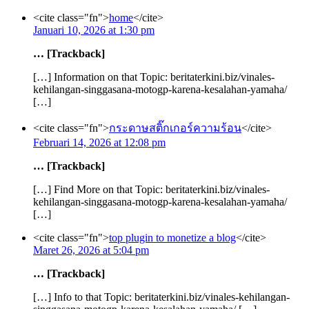
<cite class="fn">
home
</cite>
Januari 10, 2026 at 1:30 pm
… [Trackback]
[…] Information on that Topic: beritaterkini.biz/vinales-
kehilangan-singgasana-motogp-karena-kesalahan-yamaha/
[…]
<cite class="fn">
กระดาษสติ๊กเกอร์ความร้อน
</cite>
Februari 14, 2026 at 12:08 pm
… [Trackback]
[…] Find More on that Topic: beritaterkini.biz/vinales-
kehilangan-singgasana-motogp-karena-kesalahan-yamaha/
[…]
<cite class="fn">
top plugin to monetize a blog
</cite>
Maret 26, 2026 at 5:04 pm
… [Trackback]
[…] Info to that Topic: beritaterkini.biz/vinales-kehilangan-