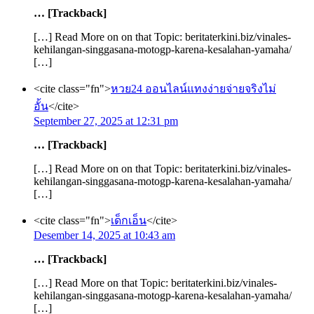
… [Trackback]
[…] Read More on on that Topic: beritaterkini.biz/vinales-
kehilangan-singgasana-motogp-karena-kesalahan-yamaha/
[…]
<cite class="fn">
หวย24 ออนไลน์แทงง่ายจ่ายจริงไม่
อั้น
</cite>
September 27, 2025 at 12:31 pm
… [Trackback]
[…] Read More on on that Topic: beritaterkini.biz/vinales-
kehilangan-singgasana-motogp-karena-kesalahan-yamaha/
[…]
<cite class="fn">
เด็กเอ็น
</cite>
Desember 14, 2025 at 10:43 am
… [Trackback]
[…] Read More on that Topic: beritaterkini.biz/vinales-
kehilangan-singgasana-motogp-karena-kesalahan-yamaha/
[…]