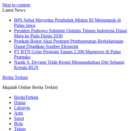
Skip to content
Latest News
BPS Sebut Mayoritas Penduduk Miskin RI Menumpuk di
Pulau Jawa
Presiden Prabowo Subianto Optimis Timnas Indonesia Dapat
Maju ke Piala Dunia 2030
Pemkab Bogor Akui Program Pembangunan Berkelanjutan
Dapat Dijadikan Sumber Ekonomi
PT BTN Gelar Program Tanam 2.500 Mangrove di Pulau
Pramuka
Nanik S. Deyang Telah Resmi Mengundurkan Diri Sebagai
Kepala BGN
Berita Terkini
Majalah Online Berita Terkini
BeritaTerkini
Dunia
Lifestyle
Artis
Sport
Bola
Tekno