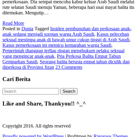
pemerkosaan. Dia sempat mencoba kabur keluar Arab Saudi melalui
rute selatan Saudi menuju Yaman, beberapa hari usai mayat balita itu
ditemukan. Mengutip…
Read More
Posted in
Dunia
Tagged
Insiden pembunuhan dan perkosaan anak-
anak sedang menjadi sorotan warga Arab Saudi
,
Kasus pelecehan
seksual menimpa anak di bawah umur cukup tinggi di Arab Saudi
,
Kasus pemerkosaan ini memicu kemarahan warga Saudi
,
Pemerintah dianggap terllau ringan menghukum pelaku seksual
yang mengincar anak-anak
,
Pria Perkosa Balita Empat Tahun
Gemparkan Saudi
,
Seorang balita berusia empat tahun diculik dan
diperkosa di Provinsi Jizan
23 Comments
Cari Berita
Like and Share, Thankyou!! ^_^
Copyright 2016. All rights reserved
Proudly powered by WordPress
|
Profitmag by
Rigorous Themes