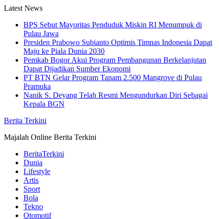
Skip
Latest News
to
BPS Sebut Mayoritas Penduduk Miskin RI Menumpuk di
content
Pulau Jawa
Presiden Prabowo Subianto Optimis Timnas Indonesia Dapat
Maju ke Piala Dunia 2030
Pemkab Bogor Akui Program Pembangunan Berkelanjutan
Dapat Dijadikan Sumber Ekonomi
PT BTN Gelar Program Tanam 2.500 Mangrove di Pulau
Pramuka
Nanik S. Deyang Telah Resmi Mengundurkan Diri Sebagai
Kepala BGN
Berita Terkini
Majalah Online Berita Terkini
BeritaTerkini
Dunia
Lifestyle
Artis
Sport
Bola
Tekno
Otomotif